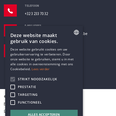
TELEFOON
+32 3 233 70 32
E-MAILADRES
secretariaat@humanistischverbond.be
Deze website maakt
gebruik van cookies.
BEZOEKADRES
ENGLISH
Deze website gebruikt cookies om uw
Pottenbrug 4
gebruikerservaring te verbeteren. Door
DUTCH
Antwerpen, 2000
onze website te gebruiken, stemt u in met
alle cookies in overeenstemming met ons
Cookiebeleid.
Lees verder
STRIKT NOODZAKELIJK
PRESTATIE
TARGETING
© Humanistisch Verbond 2026
FUNCTIONEEL
Privacy
Cookiestatement
ALLES ACCEPTEREN