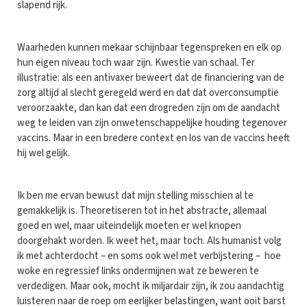
slapend rijk.
Waarheden kunnen mekaar schijnbaar tegenspreken en elk op
hun eigen niveau toch waar zijn. Kwestie van schaal. Ter
illustratie: als een antivaxer beweert dat de financiering van de
zorg altijd al slecht geregeld werd en dat dat overconsumptie
veroorzaakte, dan kan dat een drogreden zijn om de aandacht
weg te leiden van zijn onwetenschappelijke houding tegenover
vaccins. Maar in een bredere context en los van de vaccins heeft
hij wel gelijk.
Ik ben me ervan bewust dat mijn stelling misschien al te
gemakkelijk is. Theoretiseren tot in het abstracte, allemaal
goed en wel, maar uiteindelijk moeten er wel knopen
doorgehakt worden. Ik weet het, maar toch. Als humanist volg
ik met achterdocht – en soms ook wel met verbijstering – hoe
woke en regressief links ondermijnen wat ze beweren te
verdedigen. Maar ook, mocht ik miljardair zijn, ik zou aandachtig
luisteren naar de roep om eerlijker belastingen, want ooit barst