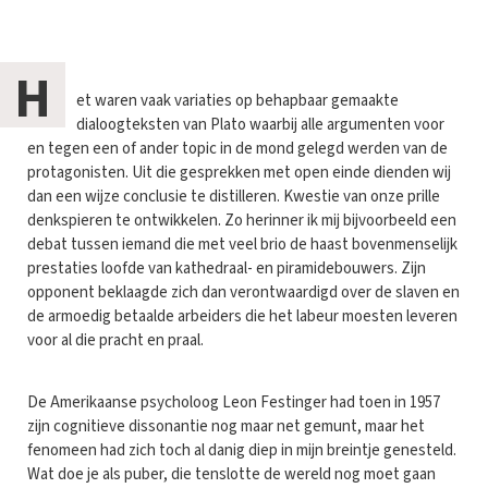
H
et waren vaak variaties op behapbaar gemaakte
dialoogteksten van Plato waarbij alle argumenten voor
en tegen een of ander topic in de mond gelegd werden van de
protagonisten. Uit die gesprekken met open einde dienden wij
dan een wijze conclusie te distilleren. Kwestie van onze prille
denkspieren te ontwikkelen. Zo herinner ik mij bijvoorbeeld een
debat tussen iemand die met veel brio de haast bovenmenselijk
prestaties loofde van kathedraal- en piramidebouwers. Zijn
opponent beklaagde zich dan verontwaardigd over de slaven en
de armoedig betaalde arbeiders die het labeur moesten leveren
voor al die pracht en praal.
De Amerikaanse psycholoog Leon Festinger had toen in 1957
zijn cognitieve dissonantie nog maar net gemunt, maar het
fenomeen had zich toch al danig diep in mijn breintje genesteld.
Wat doe je als puber, die tenslotte de wereld nog moet gaan