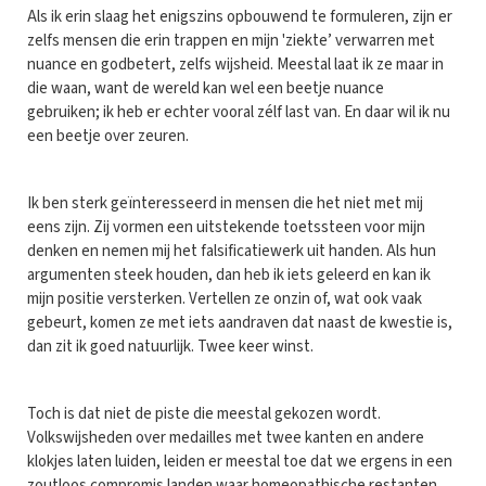
Als ik erin slaag het enigszins opbouwend te formuleren, zijn er
zelfs mensen die erin trappen en mijn 'ziekte’ verwarren met
nuance en godbetert, zelfs wijsheid. Meestal laat ik ze maar in
die waan, want de wereld kan wel een beetje nuance
gebruiken; ik heb er echter vooral zélf last van. En daar wil ik nu
een beetje over zeuren.
Ik ben sterk geïnteresseerd in mensen die het niet met mij
eens zijn. Zij vormen een uitstekende toetssteen voor mijn
denken en nemen mij het falsificatiewerk uit handen. Als hun
argumenten steek houden, dan heb ik iets geleerd en kan ik
mijn positie versterken. Vertellen ze onzin of, wat ook vaak
gebeurt, komen ze met iets aandraven dat naast de kwestie is,
dan zit ik goed natuurlijk. Twee keer winst.
Toch is dat niet de piste die meestal gekozen wordt.
Volkswijsheden over medailles met twee kanten en andere
klokjes laten luiden, leiden er meestal toe dat we ergens in een
zoutloos compromis landen waar homeopathische restanten