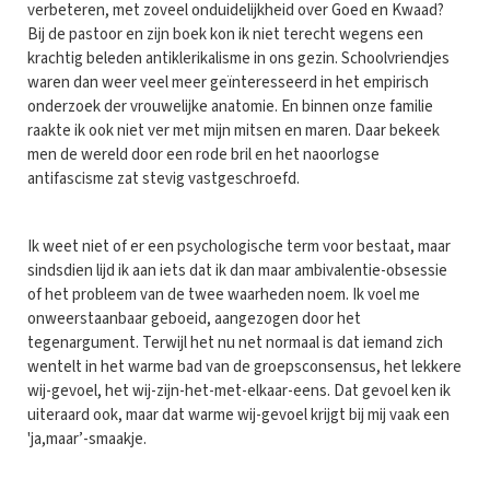
verbeteren, met zoveel onduidelijkheid over Goed en Kwaad?
Bij de pastoor en zijn boek kon ik niet terecht wegens een
krachtig beleden antiklerikalisme in ons gezin. Schoolvriendjes
waren dan weer veel meer geïnteresseerd in het empirisch
onderzoek der vrouwelijke anatomie. En binnen onze familie
raakte ik ook niet ver met mijn mitsen en maren. Daar bekeek
men de wereld door een rode bril en het naoorlogse
antifascisme zat stevig vastgeschroefd.
Ik weet niet of er een psychologische term voor bestaat, maar
sindsdien lijd ik aan iets dat ik dan maar ambivalentie-obsessie
of het probleem van de twee waarheden noem. Ik voel me
onweerstaanbaar geboeid, aangezogen door het
tegenargument. Terwijl het nu net normaal is dat iemand zich
wentelt in het warme bad van de groepsconsensus, het lekkere
wij-gevoel, het wij-zijn-het-met-elkaar-eens. Dat gevoel ken ik
uiteraard ook, maar dat warme wij-gevoel krijgt bij mij vaak een
'ja,maar’-smaakje.