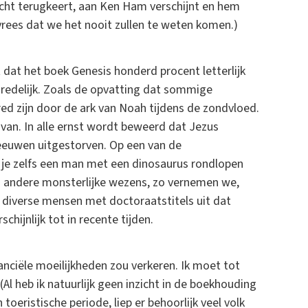
echt terugkeert, aan Ken Ham verschijnt en hem
k vrees dat we het nooit zullen te weten komen.)
t dat het boek Genesis honderd procent letterlijk
n redelijk. Zoals de opvatting dat sommige
ed zijn door de ark van Noah tijdens de zondvloed.
 van. In alle ernst wordt beweerd dat Jezus
 eeuwen uitgestorven. Op een van de
e je zelfs een man met een dinosaurus rondlopen
 en andere monsterlijke wezens, zo vernemen we,
n diverse mensen met doctoraatstitels uit dat
hijnlijk tot in recente tijden.
anciële moeilijkheden zou verkeren. Ik moet tot
(Al heb ik natuurlijk geen inzicht in de boekhouding
eristische periode, liep er behoorlijk veel volk