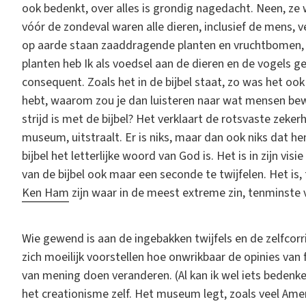
ook bedenkt, over alles is grondig nagedacht. Neen, ze w
vóór de zondeval waren alle dieren, inclusief de mens, v
op aarde staan zaaddragende planten en vruchtbomen, die
planten heb Ik als voedsel aan de dieren en de vogels ge
consequent. Zoals het in de bijbel staat, zo was het ook
hebt, waarom zou je dan luisteren naar wat mensen bewe
strijd is met de bijbel? Het verklaart de rotsvaste zeke
museum, uitstraalt. Er is niks, maar dan ook niks dat
bijbel het letterlijke woord van God is. Het is in zijn vi
van de bijbel ook maar een seconde te twijfelen. Het i
Ken Ham
zijn waar in de meest extreme zin, tenminste v
Wie gewend is aan de ingebakken twijfels en de zelfcor
zich moeilijk voorstellen hoe onwrikbaar de opinies van
van mening doen veranderen. (Al kan ik wel iets bedenke
het creationisme zelf. Het museum legt, zoals veel Ame