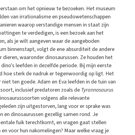
t weerstaan om het opnieuw te bezoeken. Het museum
elden van irrationalisme en pseudowetenschappen
 manieren waarop verstandige mensen in staat zijn
tingen te verdedigen, is een bezoek aan het
en, als je wilt aangeven waar de aangeboden
um binnenstapt, volgt de ene absurditeit de andere
or dieren, waaronder dinosaurussen. Ze houden het
ino's leefden in dezelfde periode. Bij mijn eerste
d hoe sterk de nadruk er tegenwoordig op ligt. Het
 niet ten goede. Adam en Eva leefden in de tuin van
oort, inclusief predatoren zoals de
Tyrannosaurus
 dinosaurussoorten volgens alle relevante
eleden zijn uitgestorven, lang voor er sprake was
 en dinosaurussen gezellig samen rond. Je
 mentale fuik terechtkomt, en vragen gaat stellen
va en voor hun nakomelingen? Maar welke vraag je