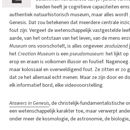
bieden heeft je cognitieve capaciteiten erns
authentiek natuurhistorisch museum, maar alles wordt 
Genesis. Dat zou betekenen dat meerdere centrale inzi
fout zijn. Vergeet de wetenschappelijk vastgestelde leef
aarde, van het ontstaan van het leven, van de mens enz
Museum
ons voorschotelt, is alles ongeveer
zesduizend
het
Creation Museum
is een
pseudomuseum
: het lijkt 
erop en eraan is volkomen illusoir en foutief. Nagenoeg al
maar kolossaal en overweldigend fout. Ze zitten er zo gi
dat ze het allemaal echt menen. Maar ze zijn door en doo
elk informatief bord, elke videovoorstelling.
Answers in Genesis
, de christelijk-fundamentalistische 
een wetenschappelijk karakter toe, maar verwerpt ande
onder meer de kosmologie, de astronomie, de biologie,