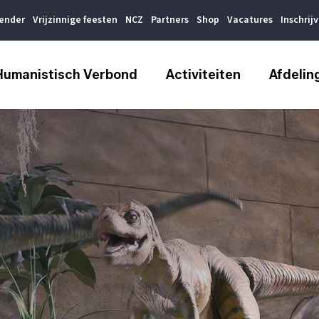
lender
Vrijzinnige feesten
NCZ
Partners
Shop
Vacatures
Inschrij
Humanistisch Verbond
Activiteiten
Afdelin