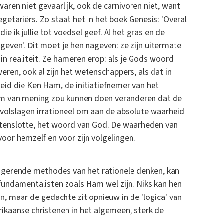
aren niet gevaarlijk, ook de carnivoren niet, want
egetariërs. Zo staat het in het boek Genesis: 'Overal
 ik jullie tot voedsel geef. Al het gras en de
geven'. Dit moet je hen nageven: ze zijn uitermate
 in realiteit. Ze hameren erop: als je Gods woord
ren, ook al zijn het wetenschappers, als dat in
rheid die Ken Ham, de initiatiefnemer van het
 hem van mening zou kunnen doen veranderen dat de
sie volslagen irrationeel om aan de absolute waarheid
s, tenslotte, het woord van God. De waarheden van
oor hemzelf en voor zijn volgelingen.
rigerende methodes van het rationele denken, kan
 fundamentalisten zoals Ham wel zijn. Niks kan hen
n, maar de gedachte zit opnieuw in de 'logica' van
rikaanse christenen in het algemeen, sterk de