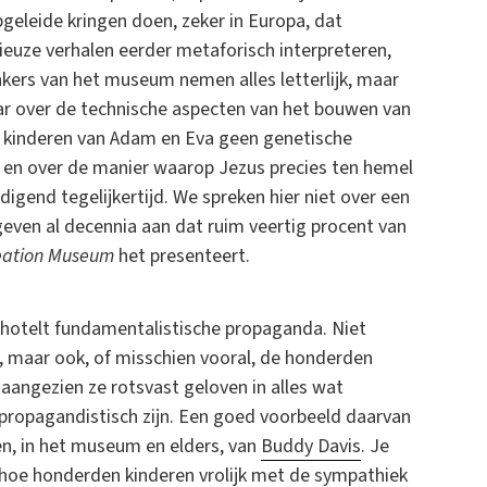
geleide kringen doen, zeker in Europa, dat
ieuze verhalen eerder metaforisch interpreteren,
nkers van het museum nemen alles letterlijk, maar
aar over de technische aspecten van het bouwen van
de kinderen van Adam en Eva geen genetische
, en over de manier waarop Jezus precies ten hemel
igend tegelijkertijd. We spreken hier niet over een
ven al decennia aan dat ruim veertig procent van
eation Museum
het presenteert.
schotelt fundamentalistische propaganda. Niet
is, maar ook, of misschien vooral, de honderden
r aangezien ze rotsvast geloven in alles wat
 propagandistisch zijn. Een goed voorbeeld daarvan
ren, in het museum en elders, van
Buddy Davis
. Je
hoe honderden kinderen vrolijk met de sympathiek