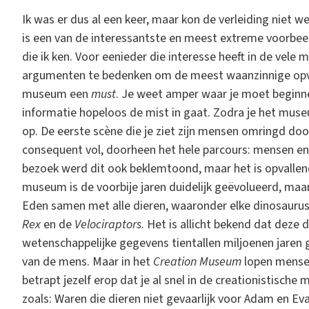
Ik was er dus al een keer, maar kon de verleiding nie
is een van de interessantste en meest extreme voorbe
die ik ken. Voor eenieder die interesse heeft in de vele
argumenten te bedenken om de meest waanzinnige opvat
museum een
must
. Je weet amper waar je moet beginn
informatie hopeloos de mist in gaat. Zodra je het muse
op. De eerste scène die je ziet zijn mensen omringd do
consequent vol, doorheen het hele parcours: mensen en d
bezoek werd dit ook beklemtoond, maar het is opvallen
museum is de voorbije jaren duidelijk geëvolueerd, maar
Eden samen met alle dieren, waaronder elke dinosauruss
Rex
en de
Velociraptors
. Het is allicht bekend dat deze
wetenschappelijke gegevens tientallen miljoenen jaren g
van de mens. Maar in het
Creation Museum
lopen mensen
betrapt jezelf erop dat je al snel in de creationistische
zoals: Waren die dieren niet gevaarlijk voor Adam en E