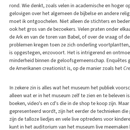
rond. Wie denkt, zoals velen in academische en hoger op
gelovigen over het algemeen de bijbelse en andere relig
moet ik ontgoochelen. Niet alleen de stichters en bede
ook het gros van de bezoekers. Velen praten onder elk
de Ark en van de toren van Babel, of over de vraag of 
problemen kregen toen ze zich onderling voortplantten
is opgestegen, enzovoort. Het is intrigerend en ontmoed
minderheid binnen de geloofsgemeenschap. Enquêtes ge
de Amerikanen creationist is, op de manier zoals het
Cr
In zekere zin is alles wat het museum het publiek voor
alleen wat er in het museum zelf te zien en te beleven 
boeken, video's en cd's die in de shop te koop zijn. Maa
gepresenteerd wordt, zijn het eerder de technieken die
zijn de talloze liedjes en vele live optredens voor kinde
kunt in het auditorium van het museum live meemaken 