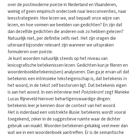
over de postmoderne poëzie in Nederland en Vlaanderen,
weinig of geen empirisch onderzoek naar leesconventies, naar
leesstrategieën. Hoe lezen we, wat bepaalt onze wijze van
lezen, en hoe vormen we beelden van gedichten? En zijn dat
dan dezelfde gedichten die anderen ook zo hebben gelezen?
Natuurlijk niet, per definitie zelfs niet. Het zijn vragen die
uiteraard bijzonder relevant zijn wanneer we uitspraken
formuleren over poëzie.
Je kunt woorden natuurlijk steeds op het niveau van
lexicografische betekenissen lezen. Gedichten kun je fileren en
woordenboekbetekenis(sen) analyseren. Dan ga je ervan uit dat
betekenis een intrinsieke teksteigenschap is, dat betekenis
in
het woord, in de tekst zelf bestorven ligt. Dat betekenis eigen
is aan het woord. In een interview met
Poëziekrant
zegt Marieke
Lucas Rijneveld hierover behartigenswaardige dingen:
betekenis leer je kennen door de context van het woord.
Het is inderdaad een volstrekte illusie: betekenis wordt vooral
toegekend, zeker in de suggestieve ruimte waar de dichter
gebruik van maakt. Woorden betekenen gelukkig veel meer dan
wat we in een woordenboek aantreffen. Er is de semantische