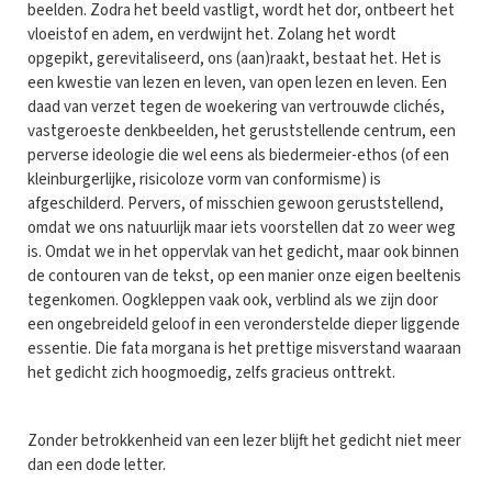
beelden. Zodra het beeld vastligt, wordt het dor, ontbeert het
vloeistof en adem, en verdwijnt het. Zolang het wordt
opgepikt, gerevitaliseerd, ons (aan)raakt, bestaat het. Het is
een kwestie van lezen en leven, van open lezen en leven. Een
daad van verzet tegen de woekering van vertrouwde clichés,
vastgeroeste denkbeelden, het geruststellende centrum, een
perverse ideologie die wel eens als biedermeier-ethos (of een
kleinburgerlijke, risicoloze vorm van conformisme) is
afgeschilderd. Pervers, of misschien gewoon geruststellend,
omdat we ons natuurlijk maar iets voorstellen dat zo weer weg
is. Omdat we in het oppervlak van het gedicht, maar ook binnen
de contouren van de tekst, op een manier onze eigen beeltenis
tegenkomen. Oogkleppen vaak ook, verblind als we zijn door
een ongebreideld geloof in een veronderstelde dieper liggende
essentie. Die fata morgana is het prettige misverstand waaraan
het gedicht zich hoogmoedig, zelfs gracieus onttrekt.
Zonder betrokkenheid van een lezer blijft het gedicht niet meer
dan een dode letter.