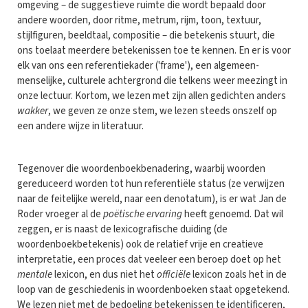
omgeving – de suggestieve ruimte die wordt bepaald door
andere woorden, door ritme, metrum, rijm, toon, textuur,
stijlfiguren, beeldtaal, compositie – die betekenis stuurt, die
ons toelaat meerdere betekenissen toe te kennen. En er is voor
elk van ons een referentiekader ('frame'), een algemeen-
menselijke, culturele achtergrond die telkens weer meezingt in
onze lectuur. Kortom, we lezen met zijn allen gedichten anders
wakker
, we geven ze onze stem, we lezen steeds onszelf op
een andere wijze in literatuur.
Tegenover die woordenboekbenadering, waarbij woorden
gereduceerd worden tot hun referentiële status (ze verwijzen
naar de feitelijke wereld, naar een denotatum), is er wat Jan de
Roder vroeger al de
poëtische ervaring
heeft genoemd. Dat wil
zeggen, er is naast de lexicografische duiding (de
woordenboekbetekenis) ook de relatief vrije en creatieve
interpretatie, een proces dat veeleer een beroep doet op het
mentale
lexicon, en dus niet het
officiële
lexicon zoals het in de
loop van de geschiedenis in woordenboeken staat opgetekend.
We lezen niet met de bedoeling betekenissen te identificeren,