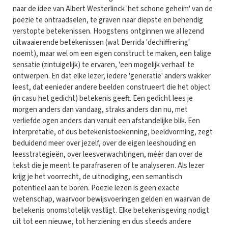
naar de idee van Albert Westerlinck 'het schone geheim' van de
poëzie te ontraadselen, te graven naar diepste en behendig
verstopte betekenissen. Hoogstens ontginnen we al lezend
uitwaaierende betekenissen (wat Derrida 'dechiffrering'
noemt), maar wel om een eigen construct te maken, een talige
sensatie (zintuigelijk) te ervaren, 'een mogelijk verhaal' te
ontwerpen. En dat elke lezer, iedere 'generatie' anders wakker
leest, dat eenieder andere beelden construeert die het object
(in casu het gedicht) betekenis geeft. Een gedicht lees je
morgen anders dan vandaag, straks anders dan nu, met
verliefde ogen anders dan vanuit een afstandelijke blik. Een
interpretatie, of dus betekenistoekenning, beeldvorming, zegt
beduidend meer over jezelf, over de eigen leeshouding en
leesstrategieën, over leesverwachtingen, méér dan over de
tekst die je meent te parafraseren of te analyseren. Als lezer
krijg je het voorrecht, de uitnodiging, een semantisch
potentieel aan te boren. Poëzie lezen is geen exacte
wetenschap, waarvoor bewijsvoeringen gelden en waarvan de
betekenis onomstotelijk vastligt. Elke betekenisgeving nodigt
uit tot een nieuwe, tot herziening en dus steeds andere