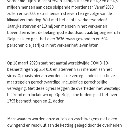
verder met fijn stof. Er sterven jaarlijks tussen de 4,2 en de 4,5
miljoen mensen aan deze sluipende moordenaar. Vanaf 2030
zullen er 250 000 extra mensen sterven ten gevolge van de
klimaatverandering. Wat met het aantal verkeersdoden?
Jaarlijks sterven er 1,3 miljoen mensen in het verkeer en
bovendien is het de belangrijkste doodsoorzaak bij jongeren. In
België alleen gaat het over 3636 zwaargewonden en 604
personen die jaarlijks in het verkeer het leven laten.
Op 18 maart 2020 staat het aantal wereldwijde COVID-19-
besmettingen op 214 010 en stierven 8727 mensen aan het
virus. Op basis hiervan worden al de verregaande collectieve
maatregelen gerechtvaardigd, inclusief de gerechtelijke
vervolging. Met deze cijfers leggen de overheden het westelijk
halfrond een lockdown op. Op Belgische bodem gaat het over
1795 besmettingen en 21 doden.
Maar waarom worden onze auto's en vrachtwagens niet even
dwingend en resoluut aan de ketting gelegd door de overheden