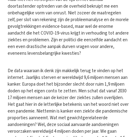
doortastender optreden van de overheid bekruipt me een
onbehagelijke vorm van onrust. Niet zozeer de maatregelen
zelf, per slot van rekening zijn de probleemanalyse en de morele
gevolgtrekkingen evidence-based, maar wel de enorme
aandacht die het COVID-19-virus krijgt in verhouding tot andere
ziektes en problemen. Zijn er politici die eenzelfde aandacht en
een even drastische aanpak durven vragen voor andere,
eveneens levensbelangrijke kwesties?
De data waaraan ik denk zijn makkelijk terug te vinden op het
internet. Jaarlijks sterven er wereldwijd 9,6 miljoen mensen aan
kanker. Europa doet het bijzonder slecht door ruim 1,9 miljoen
doden op het eigen conto te zetten. Men schat dat vanaf 2030
17 miljoen mensen aan de keizer der ziektes zullen overlijden.
Het gaat hier in de letterlijke betekenis van het woord niet over
een pandemie. Niettemin is kanker een ziekte die pandemische
proporties aanneemt. Wat met gewichtgerelateerde
aandoeningen? Wel, deze sociaal aanvaarde aandoeningen
veroorzaken wereldwijd 4 miljoen doden per jaar. We gaan