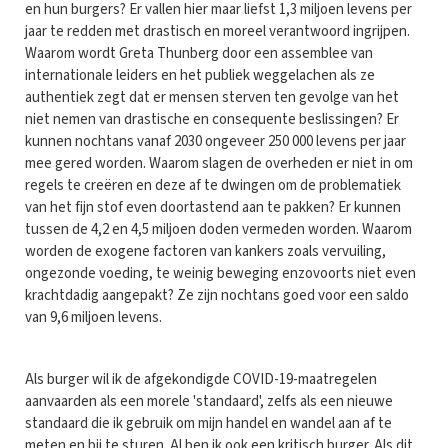
en hun burgers? Er vallen hier maar liefst 1,3 miljoen levens per
jaar te redden met drastisch en moreel verantwoord ingrijpen.
Waarom wordt Greta Thunberg door een assemblee van
internationale leiders en het publiek weggelachen als ze
authentiek zegt dat er mensen sterven ten gevolge van het
niet nemen van drastische en consequente beslissingen? Er
kunnen nochtans vanaf 2030 ongeveer 250 000 levens per jaar
mee gered worden. Waarom slagen de overheden er niet in om
regels te creëren en deze af te dwingen om de problematiek
van het fijn stof even doortastend aan te pakken? Er kunnen
tussen de 4,2 en 4,5 miljoen doden vermeden worden. Waarom
worden de exogene factoren van kankers zoals vervuiling,
ongezonde voeding, te weinig beweging enzovoorts niet even
krachtdadig aangepakt? Ze zijn nochtans goed voor een saldo
van 9,6 miljoen levens.
Als burger wil ik de afgekondigde COVID-19-maatregelen
aanvaarden als een morele 'standaard', zelfs als een nieuwe
standaard die ik gebruik om mijn handel en wandel aan af te
meten en bij te sturen. Al ben ik ook een kritisch burger. Als dit