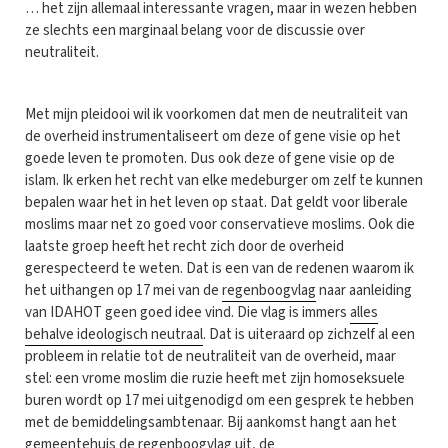
… het zijn allemaal interessante vragen, maar in wezen hebben
ze slechts een marginaal belang voor de discussie over
neutraliteit.
Met mijn pleidooi wil ik voorkomen dat men de neutraliteit van
de overheid instrumentaliseert om deze of gene visie op het
goede leven te promoten. Dus ook deze of gene visie op de
islam. Ik erken het recht van elke medeburger om zelf te kunnen
bepalen waar het in het leven op staat. Dat geldt voor liberale
moslims maar net zo goed voor conservatieve moslims. Ook die
laatste groep heeft het recht zich door de overheid
gerespecteerd te weten. Dat is een van de redenen waarom ik
het uithangen op 17 mei van de
regenboogvlag
naar aanleiding
van IDAHOT geen goed idee vind. Die vlag is immers
alles
behalve ideologisch neutraal
. Dat is uiteraard op zichzelf al een
probleem in relatie tot de neutraliteit van de overheid, maar
stel: een vrome moslim die ruzie heeft met zijn homoseksuele
buren wordt op 17 mei uitgenodigd om een gesprek te hebben
met de bemiddelingsambtenaar. Bij aankomst hangt aan het
gemeentehuis de regenboogvlag uit, de