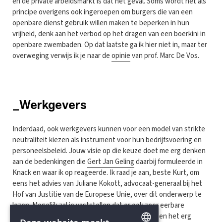
en de private arbeidsmarkt is dat het geval. Soms wordt het als
principe overigens ook ingeroepen om burgers die van een
openbare dienst gebruik willen maken te beperken in hun
vrijheid, denk aan het verbod op het dragen van een boerkini in
openbare zwembaden. Op dat laatste ga ik hier niet in, maar ter
overweging verwijs ik je naar de
opinie
van prof. Marc De Vos.
_Werkgevers
Inderdaad, ook werkgevers kunnen voor een model van strikte
neutraliteit kiezen als instrument voor hun bedrijfsvoering en
personeelsbeleid. Jouw visie op die keuze doet me erg denken
aan de bedenkingen die
Gert Jan Geling
daarbij formuleerde in
Knack en waar ik op reageerde. Ik raad je aan, beste Kurt, om
eens het advies van Juliane Kokott, advocaat-generaal bij het
Hof van Justitie van de Europese Unie, over dit onderwerp te
lezen. Mogelijk zal je vaststellen dat er ook zeer eerbare
motieven zijn om een dergelijk beleid te voeren en het erg