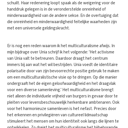
schuilt. Haar redenering loopt spaak als de weigering voor de
handdruk gelegen is in de veronderstelde onreinheid of
minderwaardigheid van de andere sekse. En de overtuiging dat
die onreinheid en minderwaardigheid feitelijke waarheden zijn
met een universele geldingskracht.
Er is nog een reden waarom ik het multiculturalisme afwijs. In
mijn bijdrage over Unia schrijf ik het volgende: 'Het activisme
van Unia valt te betreuren. Daardoor draagt het centrum
immers bij aan wat het wil bestrijden. Unia voedt de identitaire
polarisatie door van zijn bevoorrechte positie gebruik te maken
om een multiculturalistische visie op te dringen. Op die manier
ondergraaft het de eigen geloofwaardigheid en het draagvlak
voor een diverse samenleving.' Het multiculturalisme brengt
niet alleen de individuele vrijheid van burgers in gevaar door te
pleiten voor levensbeschouwelijk herkenbare ambtenaren. Ook
voor het harmonieuze samenleven is het nefast. Precies door
het erkennen en privilegiëren van cultureel lidmaatschap
stimuleert het mensen om hun identiteit ook langs die lijnen te
ontwikkelen. Zo dreigt het multiculturalisme het bijbehorende