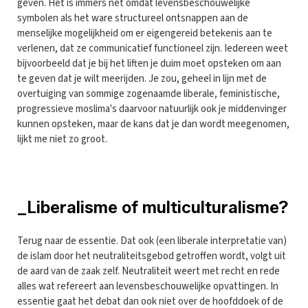
geven. Het is immers net omdat levensbeschouwelijke
symbolen als het ware structureel ontsnappen aan de
menselijke mogelijkheid om er eigengereid betekenis aan te
verlenen, dat ze communicatief functioneel zijn. Iedereen weet
bijvoorbeeld dat je bij het liften je duim moet opsteken om aan
te geven dat je wilt meerijden. Je zou, geheel in lijn met de
overtuiging van sommige zogenaamde liberale, feministische,
progressieve moslima's daarvoor natuurlijk ook je middenvinger
kunnen opsteken, maar de kans dat je dan wordt meegenomen,
lijkt me niet zo groot.
_Liberalisme of multiculturalisme?
Terug naar de essentie. Dat ook (een liberale interpretatie van)
de islam door het neutraliteitsgebod getroffen wordt, volgt uit
de aard van de zaak zelf. Neutraliteit weert met recht en rede
alles wat refereert aan levensbeschouwelijke opvattingen. In
essentie gaat het debat dan ook niet over de hoofddoek of de