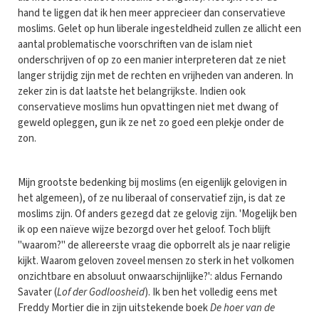
hand te liggen dat ik hen meer apprecieer dan conservatieve
moslims. Gelet op hun liberale ingesteldheid zullen ze allicht een
aantal problematische voorschriften van de islam niet
onderschrijven of op zo een manier interpreteren dat ze niet
langer strijdig zijn met de rechten en vrijheden van anderen. In
zeker zin is dat laatste het belangrijkste. Indien ook
conservatieve moslims hun opvattingen niet met dwang of
geweld opleggen, gun ik ze net zo goed een plekje onder de
zon.
Mijn grootste bedenking bij moslims (en eigenlijk gelovigen in
het algemeen), of ze nu liberaal of conservatief zijn, is dat ze
moslims zijn. Of anders gezegd dat ze gelovig zijn. 'Mogelijk ben
ik op een naïeve wijze bezorgd over het geloof. Toch blijft
"waarom?" de allereerste vraag die opborrelt als je naar religie
kijkt. Waarom geloven zoveel mensen zo sterk in het volkomen
onzichtbare en absoluut onwaarschijnlijke?': aldus Fernando
Savater (
Lof der Godloosheid
). Ik ben het volledig eens met
Freddy Mortier die in zijn uitstekende boek
De hoer van de