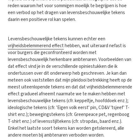
reden waarom het voor sommigen moeilijk te begrijpen is hoe
een verbod op het dragen van levensbeschouwelijke tekens
daarin een positieve rol kan spelen.
Levensbeschouwelijke tekens kunnen echter een
vrijheidsbelemmerend effect
hebben, wat uiteraard nefast is
voor burgers die geconfronteerd worden met
levensbeschouwelijk herkenbare ambtenaren. Voorbeelden van
dat effect vind je in de verschillende opiniestukken die ik
ondertussen over dit onderwerp heb geschreven. Je kan dan
meteen ook vaststellen dat mijn pleidooi betrekking heeft op de
meest uiteenlopende tekens en dat dat vrijheidsbelemmerende
effect gradueel afneemt naarmate we te maken hebben met
levensbeschouwelijke tekens (cfr. keppeltje, hoofddoek enz.);
ideologische tekens (cfr. 'Eigen volk eerst' pin, CD&V 'tsjeef' T-
shirt enz.); bewegingstekens (cfr. Greenpeace pet, regenboog
T-shirt enz.) of levensstijltekens (cfr. stropdas, baard enz.).
Enkel het laatste soort tekens kan worden getolereerd, alle
andere moeten bij ambtenaren verboden worden.