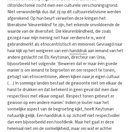
clitoridectomie zocht men een culturele verschoningsgrond.
Niet verwonderlijk dus dat zij op dit cultuurrelativisme werden
afgerekend. Op hun beurt verweten deze kringen het
liberalisme 'kleurenblind' te zijn, het erkende onvoldoende de
waarde van de diversiteit. Die kleurenblindheid, die zoals
gezegd naar mijn mening net haar verdienste is, werd
gebrandmerkt als etnocentristisch en immoreel. Gevraagd naar
haar kijk op het weigeren van een
handdruk
aan iemand van het
andere geslacht zei Els Keytsman, directeur van Unia,
bijvoorbeeld het volgende: 'Beweren dat er maar één goede
manier is om iemand te begroeten en om respect te tonen,
getuigt van etnocentrisme, alleen kijken naar je eigen cultuur.
(…) In sommige landen bestaat de gewoonte niet om elkaar de
hand te drukken en dat betekent in geen geval dat men daar
respectloos met elkaar omgaat. Respect tonen gebeurt er
gewoon op een andere manier.' Indien je louter naar het
vormelijke aspect van de begroeting kijkt, heeft Keytsman
natuurlijk gelijk. Een handdruk is op zichzelf niet respectvoller
dan een bijvoorbeeld een hoofdknik. Maar het gaat in deze
helemaal niet om de vormelijkheid, maar om wat er achter