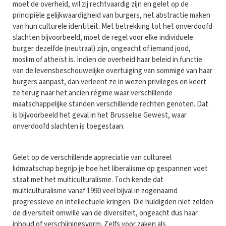
moet de overheid, wil zij rechtvaardig zijn en gelet op de
principiële gelijkwaardigheid van burgers, net abstractie maken
van hun culturele identiteit. Met betrekking tot het onverdoofd
slachten bijvoorbeeld, moet de regel voor elke individuele
burger dezelfde (neutraal) zijn, ongeacht of iemand jood,
moslim of atheïst is. Indien de overheid haar beleid in functie
van de levensbeschouwelijke overtuiging van sommige van haar
burgers aanpast, dan verleent ze in wezen privileges en keert
ze terug naar het ancien régime waar verschillende
maatschappelijke standen verschillende rechten genoten. Dat
is bijvoorbeeld het geval in het Brusselse Gewest, waar
onverdoofd slachten is toegestaan.
Gelet op de verschillende appreciatie van cultureel
lidmaatschap begrijp je hoe het liberalisme op gespannen voet
staat met het multiculturalisme. Toch kende dat
multiculturalisme vanaf 1990 veel bijval in zogenaamd
progressieve en intellectuele kringen. Die huldigden niet zelden
de diversiteit omwille van de diversiteit, ongeacht dus haar
inhoud of verschijningsvorm. Zelfs voor zaken als