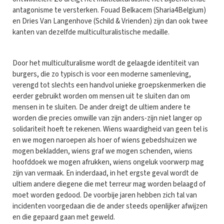
antagonisme te versterken. Fouad Belkacem (Sharia4Belgium)
en Dries Van Langenhove (Schild & Vrienden) zijn dan ook twee
kanten van dezelfde multiculturalistische medaille.
Door het multiculturalisme wordt de gelaagde identiteit van
burgers, die zo typisch is voor een moderne samenleving,
verengd tot slechts een handvol unieke groepskenmerken die
eerder gebruikt worden om mensen uit te sluiten dan om
mensen in te sluiten. De ander dreigt de ultiem andere te
worden die precies omwille van zijn anders-zijn niet langer op
solidariteit hoeft te rekenen. Wiens waardigheid van geen tel is
en we mogen naroepen als hoer of wiens gebedshuizen we
mogen bekladden, wiens graf we mogen schenden, wiens
hoofddoek we mogen afrukken, wiens ongeluk voorwerp mag
zijn van vermaak. En inderdaad, in het ergste geval wordt de
ultiem andere diegene die met terreur mag worden belaagd of
moet worden gedood. De voorbije jaren hebben zich tal van
incidenten voorgedaan die de ander steeds openlijker afwijzen
en die gepaard gaan met geweld.