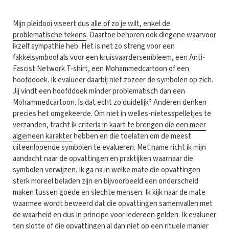
Mijn pleidooi viseert dus
alle of zo je wilt, enkel de
problematische tekens
. Daartoe behoren ook diegene waarvoor
ikzelf sympathie heb. Het is net zo streng voor een
fakkelsymbool als voor een kruisvaardersembleem, een Anti-
Fascist Network T-shirt, een Mohammedcartoon of een
hoofddoek. Ik evalueer daarbij niet zozeer de symbolen op zich.
Jij vindt een hoofddoek minder problematisch dan een
Mohammedcartoon. Is dat echt zo duidelijk? Anderen denken
precies het omgekeerde. Om niet in welles-nietesspelletjes te
verzanden, tracht ik
criteria in kaart te brengen die een meer
algemeen karakter
hebben en die toelaten om de meest
uiteenlopende symbolen te evalueren. Met name richt ik mijn
aandacht naar de opvattingen en praktijken waarnaar die
symbolen verwijzen. Ik ga na in welke mate die opvattingen
sterk moreel beladen zijn en bijvoorbeeld een onderscheid
maken tussen goede en slechte mensen. Ik kijk naar de mate
waarmee wordt beweerd dat die opvattingen samenvallen met
de waarheid en dus in principe voor iedereen gelden. Ik evalueer
ten slotte of die opvattingen al dan niet op een rituele manier