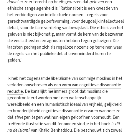
duivel
er zeer terecht op heeft gewezen dat
geloven
een
ethische aangelegenheid is. 'Rationaliteit is een kwestie van
het eerbiedigen van intellectuele normen – regels voor
gerechtvaardigde geloofsvorming, voor deugdelijk intellectueel
debat, voor de faire verdeling van bewijslast. Die ethiek van het
geloven is niet bijkomstig, maar vormt de kern van de bezwaren
die veel atheïsten en agnosten hebben tegen gelovigen. Die
laatsten gedragen zich als regelloze nozems op terreinen waar
de regels van het publieke debat onverminderd horen te
gelden.'
Ik heb het zogenaamde liberalisme van sommige moslims in het
verleden omschreven
als een vorm van cognitieve dissonantie
reductie
. De kans lijkt me immers groot dat moslims die
geconfronteerd worden met een wetenschappelijk
wereldbeeld en een humanistisch ideaal van vrijheid, gelijkheid
en broederlijkheid cognitieve dissonantie ervaren wanneer ze
dat afwegen tegen wat hun eigen geloof hen voorhoudt. Een
treffende illustratie van dit fenomeen vind je in het boek
Is dit
nu de islam?
van Khalid Benhaddou. Die beschouwt zich zowel