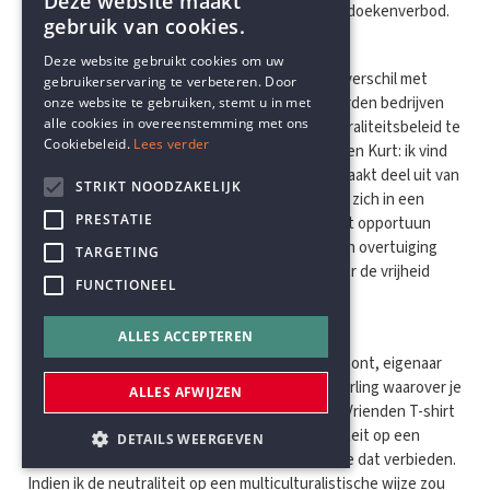
Deze website maakt
goedkoop is om het te herleiden tot een hoofddoekenverbod.
gebruik van cookies.
ENGLISH
Deze website gebruikt cookies om uw
Voor de duidelijkheid, er is uiteraard een groot verschil met
gebruikerservaring te verbeteren. Door
DUTCH
publieke overheden. Binnen het liberalisme worden bedrijven
onze website te gebruiken, stemt u in met
alle cookies in overeenstemming met ons
helemaal niet verondersteld om een sterk neutraliteitsbeleid te
Cookiebeleid.
Lees verder
voeren. En voor het geval je daaraan zou twijfelen Kurt: ik vind
dat prima. De afwezigheid van dwang in deze maakt deel uit van
STRIKT NOODZAKELIJK
de vrijheid van ondernemen en de uitdaging om zich in een
PRESTATIE
concurrentiële omgeving te handhaven. Wie het opportuun
acht om werknemers in dienst te nemen die hun overtuiging
TARGETING
willen tonen aan de klanten, moet daartoe zeker de vrijheid
FUNCTIONEEL
hebben.
ALLES ACCEPTEREN
Stel dat jij Kurt, in het diverse Ronse waar je woont, eigenaar
zou zijn van een broodjeszaak. Zou jij dan de leerling waarover je
ALLES AFWIJZEN
in je stuk getuigt, inhuren om met zijn Schild & Vrienden T-shirt
jouw klanten te bedienen? Indien ik de neutraliteit op een
DETAILS WEERGEVEN
dogmatische wijze zou verdedigen, dan zou ik je dat verbieden.
Indien ik de neutraliteit op een multiculturalistische wijze zou