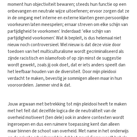
moment hun objectiviteit bewaren; steeds hun functie op een
onbevangen en neutrale wijze uitoefenen; ervoor zorgen dat ze
in de omgang met interne en externe klanten geen persoonlijke
voorkeuren laten meespelen; ernaar streven om elke schijn van
partijdigheid te voorkomen'. Inderdaad: 'elke schijn van
partijdigheid voorkomen'. Wat ik bepleit, is dus helemaal niet
nieuw noch controversieel. Wel nieuw is dat deze visie door
toedoen van het multiculturalisme wordt gecriminaliseerd als
zijnde racistisch en islamofoob of op zijn minst de suggestie
wordt gewekt, zoals jij ook doet, dat er iets anders speelt dan
het leefbaar houden van de diversiteit. Door mijn pleidooi
verdacht te maken, bevestig je sommigen alleen maar in hun
vooroordelen. Jammer vind ik dat.
Jouw argwaan met betrekking tot mijn pleidooi heeft te maken
met het feit dat dezelfde logica die de neutraliteit van de
overheid motiveert (ten dele) ook in andere contexten wordt
ingeroepen en dus een ruimere toepassing kent dan alleen
maar binnen de schoot van overheid. Met name in het onderwijs