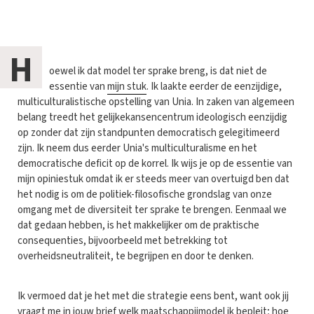
H
oewel ik dat model ter sprake breng, is dat niet de
essentie van
mijn stuk
. Ik laakte eerder de eenzijdige,
multiculturalistische opstelling van Unia. In zaken van algemeen
belang treedt het gelijkekansencentrum ideologisch eenzijdig
op zonder dat zijn standpunten democratisch gelegitimeerd
zijn. Ik neem dus eerder Unia's multiculturalisme en het
democratische deficit op de korrel. Ik wijs je op de essentie van
mijn opiniestuk omdat ik er steeds meer van overtuigd ben dat
het nodig is om de politiek-filosofische grondslag van onze
omgang met de diversiteit ter sprake te brengen. Eenmaal we
dat gedaan hebben, is het makkelijker om de praktische
consequenties, bijvoorbeeld met betrekking tot
overheidsneutraliteit, te begrijpen en door te denken.
Ik vermoed dat je het met die strategie eens bent, want ook jij
vraagt me in
jouw brief
welk maatschappijmodel ik bepleit; hoe