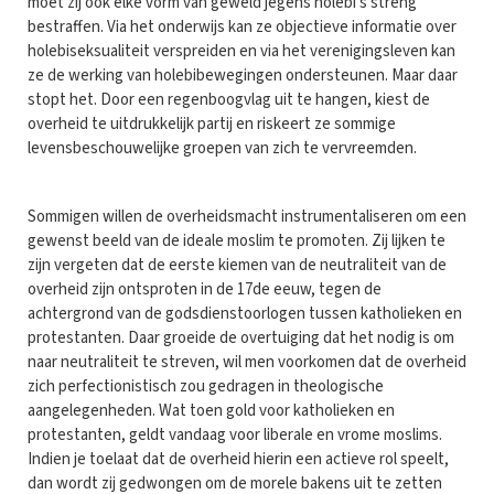
moet zij ook elke vorm van geweld jegens holebi's streng
bestraffen. Via het onderwijs kan ze objectieve informatie over
holebiseksualiteit verspreiden en via het verenigingsleven kan
ze de werking van holebibewegingen ondersteunen. Maar daar
stopt het. Door een regenboogvlag uit te hangen, kiest de
overheid te uitdrukkelijk partij en riskeert ze sommige
levensbeschouwelijke groepen van zich te vervreemden.
Sommigen willen de overheidsmacht instrumentaliseren om een
gewenst beeld van de ideale moslim te promoten. Zij lijken te
zijn vergeten dat de eerste kiemen van de neutraliteit van de
overheid zijn ontsproten in de 17de eeuw, tegen de
achtergrond van de godsdienstoorlogen tussen katholieken en
protestanten. Daar groeide de overtuiging dat het nodig is om
naar neutraliteit te streven, wil men voorkomen dat de overheid
zich perfectionistisch zou gedragen in theologische
aangelegenheden. Wat toen gold voor katholieken en
protestanten, geldt vandaag voor liberale en vrome moslims.
Indien je toelaat dat de overheid hierin een actieve rol speelt,
dan wordt zij gedwongen om de morele bakens uit te zetten