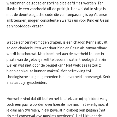
waarbinnen de godsdienstvrijheid beleefd mag worden.
Ter
illustratie een voorbeeld uit de praktijk
. Hoewel dat in strijd is
met de deontologische code die van toepassing is op Vlaamse
ambtenaren, mogen consulenten werkzaam voor Kind en Gezin
een hoofddoek dragen.
Wat ze echter niet mogen dragen, is een chador. Kennelijk valt
zo een chador buiten wat door Kind en Gezin als aanvaardbaar
wordt beschouwd. Maar komt het aan de overheid toe om in
plaats van de gelovige zelf te bepalen wat in theologische zin
wel en wat niet door de beugel kan? Met welk gezag zou zij
hierin een keuze kunnen maken? Met betrekking tot
theologische aangelegenheden is de overheid onbevoegd. Kerk
en staat zijn gescheiden.
Hoewel ik vind dat dit buiten het bestek van mijn pleidooi valt,
toch een paar woorden over liberale moslims met wie ik, mocht
je daar aan twijfelen, in elk geval al in
dialoog
ben gegaan (net
als met conservatieve moslims overigens). Het lijkt voor de