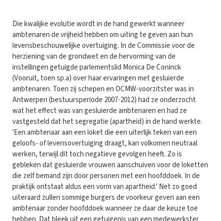
Die kwalijke evolutie wordt in de hand gewerkt wanneer
ambtenaren de vrijheid hebben om uiting te geven aan hun
levensbeschouwelijke overtuiging. In de Commissie voor de
herziening van de grondwet en de hervorming van de
instellingen getuigde parlementslid Monica De Coninck
(Vooruit, toen sp.a) over haar ervaringen met gesluierde
ambtenaren. Toen zij schepen en OCMW-voorzitster was in
Antwerpen (bestuursperiode 2007-2012) had ze onderzocht
wat het effect was van gesluierde ambtenaren en had ze
vastgesteld dat het segregatie (apartheid) in de hand werkte.
'Een ambtenaar aan een loket die een uiterlijk teken van een
geloofs- of levensovertuiging draagt, kan volkomen neutraal
werken, terwijl dit toch negatieve gevolgen heeft. Zo is
gebleken dat gesluierde vrouwen aanschuiven voor de loketten
die zelf bemand zijn door personen met een hoofddoek. In de
praktijk ontstaat aldus een vorm van apartheid.' Net zo goed
uiteraard zullen sommige burgers de voorkeur geven aan een
ambtenaar zonder hoofddoek wanneer ze daar de keuze toe
hebben. Dat bleek uit een getuigenis van een medewerkster