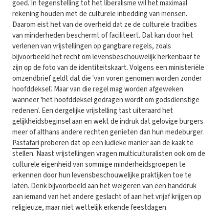
goed. In tegenstelling tot het liberalisme wil het maximaal
rekening houden met de culturele inbedding van mensen.
Daarom eist het van de overheid dat ze de culturele tradities
van minderheden beschermt of faciliteert. Dat kan door het
verlenen van vrijstellingen op gangbare regels, zoals
bijvoorbeeld het recht om levensbeschouwelijk herkenbaar te
zijn op de foto van de identiteitskaart. Volgens een ministeriële
omzendbrief geldt dat die 'van voren genomen worden zonder
hoofddeksel'. Maar van die regel mag worden afgeweken
wanneer 'het hoofddeksel gedragen wordt om godsdienstige
redenen'. Een dergelijke vrijstelling tast uiteraard het
gelijkheidsbeginsel aan en wekt de indruk dat gelovige burgers
meer of althans andere rechten genieten dan hun medeburger.
Pastafari
proberen dat op een ludieke manier aan de kaak te
stellen. Naast vrijstellingen vragen multiculturalisten ook om de
culturele eigenheid van sommige minderheidsgroepen te
erkennen door hun levensbeschouwelijke praktijken toe te
laten. Denk bijvoorbeeld aan het weigeren van een handdruk
aan iemand van het andere geslacht of aan het vrijaf krijgen op
religieuze, maar niet wettelijk erkende feestdagen.