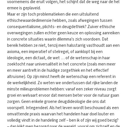
voornemens die eruit volgen, het schijnt dat de weg naar de hel
ermee is geplaveid.
Maar er zijn toch problematieken die een uitsluitend
ethischewaardedimensie hebben, zoals afwegingen tussen
consequentialisme, plichts- en deugdethiek? Zuiver ethische
overwegingen zullen echter geen keuze en oplossing aanreiken
in concrete situaties waarin dilemma's zich voordoen. Dat
bereik hebben ze niet, tenzij men halsstarrig vasthoudt aan een
axioma, een imperatief of stelregel, of aanklopt bij een
ideologie, een dictaat, de wet … of de wetenschap in haar
zoektocht naar universaliteit in het concrete (zoals men meer
en meer aantreft in de huidige zorgethiek en het effectief
altruïsme). Op zijn minst heeft de wetenschap een referent in
de werkelijkheid. Zo weten we ondertussen dat rijke landen de
minste milieuproblemen hebben: vanaf een zeker niveau zorgt
groei en welvaart ervoor dat mensen beter voor de natuur gaan
zorgen. Geen enkele groene deugdideologie die ons dat
voorspelt. Integendeel. Als het leven wordt beschouwd als een
omvattende praxis waarvan het handelen haar doel louter en
volledig vindt in de handeling zelf – ben ik of zijn wij goed bezig?
– dan kijkt men bezorgd naar de wereld, vooral om zichzelf en de