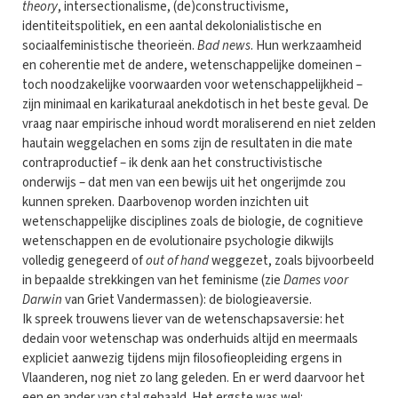
theory
, intersectionalisme, (de)constructivisme,
identiteitspolitiek, en een aantal dekolonialistische en
sociaalfeministische theorieën.
Bad news
. Hun werkzaamheid
en coherentie met de andere, wetenschappelijke domeinen –
toch noodzakelijke voorwaarden voor wetenschappelijkheid –
zijn minimaal en karikaturaal anekdotisch in het beste geval. De
vraag naar empirische inhoud wordt moraliserend en niet zelden
hautain weggelachen en soms zijn de resultaten in die mate
contraproductief – ik denk aan het constructivistische
onderwijs – dat men van een bewijs uit het ongerijmde zou
kunnen spreken. Daarbovenop worden inzichten uit
wetenschappelijke disciplines zoals de biologie, de cognitieve
wetenschappen en de evolutionaire psychologie dikwijls
volledig genegeerd of
out of hand
weggezet, zoals bijvoorbeeld
in bepaalde strekkingen van het feminisme (zie
Dames voor
Darwin
van Griet Vandermassen): de biologieaversie.
Ik spreek trouwens liever van de wetenschapsaversie: het
dedain voor wetenschap was onderhuids altijd en meermaals
expliciet aanwezig tijdens mijn filosofieopleiding ergens in
Vlaanderen, nog niet zo lang geleden. En er werd daarvoor het
een en ander van stal gehaald. Het ergste was wel: