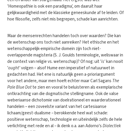
'Homeopathie is ook een paradigma', om daaruit haar
gelijkwaardigheid met de klassieke geneeskunde af te leiden. Of
hoe filosofie, zelfs niet mis begrepen, schade kan aanrichten.
Maar de mensenrechten handelen toch over waarden? Die kan
de wetenschap ons toch niet aanreiken? Het ethische en het
wetenschappelijk-empirische domein zijn toch niet-
overlappende magisteria (S. J. Goulds terminologie, weliswaar in
de context van religie vs. wetenschap)? Of nog: uit '
is'
kan nooit
'
ought'
volgen – alsof Hume een imperatief of natuurwet in
gedachten had. Het ene is natuurlijk geen a-prioriargument
voor het andere, maar men hoeft echter maar Carl Sagans
The
Pale Blue Dot
te zien en vooral te beluisteren als exemplarische
ontkrachting van die dogmatische stellingname. Ook de valse
weberiaanse dichotomie van doelrationeel en waarderationeel
handelen – een zoveelste variant van het cartesiaanse
lichaam/geest-dualisme – berokkende heel wat schade:
positieve wetenschap, technologie en uiteindelijk zelfs de hele
verlichting met rede en al – ik denk o.a. aan Adorno's
Dialectiek