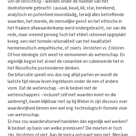
van de Verlichting
– werden onder de noemer van het
doelrationele gebracht: causaal, koud, kil, star, berekend,
analytisch en potentieel moorddadig, terwijl alles betreffende
waarden, het morele, de menselijke geest en het ethische in
het fraaiere alfawaardenkamp werd ondergebracht, ver van die
rede, maar vreemd genoeg toch het etiket rationeel opgeplakt
kreeg: een niet formele rationaliteit van het kwalitatief-
hermeneutisch-empathische, of zoiets.
Verstehen
vs.
Erklären
.
Of hoe ideologie zich weet te vermommen als wetenschap. En
eigenlijk begon het al met de romantiek en culmineerde het in
het filosofische postmoderne denken.
Die bifurcatie speelt ons dus nog altijd parten en wordt de
laatste tijd nieuw leven ingeblazen onder de een of andere
vorm. Dat de wetenschap – en ik bedoel niet de
wetenschappers – inclusief zelf met waarden komt en die
aanbrengt, kwam blijkbaar niet op bij Weber in zijn discours over
waardevrijheid binnen een wel eng-technologisch-formele visie
van wetenschap.
En hoe zou waarderationeel handelen dan eigenlijk wel werken?
Ik bedoel: op basis van welke premissen? Die moeten er toch
zijn,
Verstehen
of niet. Aan de logica ontsnapt men niet. Men kan