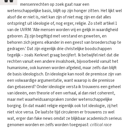
mensenrechten op zoek gaat naar een
wetenschappelijke basis, blijft op zijn honger zitten. Het lijkt wel
alsof die er niet is, niet kan zijn of niet mag zijn en dat alles
ontspringt uit ideologie of, nog erger, religie. Zo stelt artikel 1
van de UVRM: 'Alle mensen worden vrij en gelijk in waardigheid
geboren. Zij zijn begiftigd met verstand en geweten, en
behoren zich jegens elkander in een geest van broederschap te
gedragen.' Dat zijn eigenlijk drie christelijke boodschappen
tegelijk – zoals Kerknet graag becijfert. Ik betwijfel niet dat die
rechten vanuit een andere invalshoek, bijvoorbeeld vanuit het
humanisme, ook kunnen worden afgeleid, maar zelfs dan blijft
de basis ideologisch. En ideologie kan nooit de premisse zijn van
een volwaardige argumentatie, want waarop is die premisse
dan gebaseerd? Onder ideologie versta ik trouwens een geheel
van ideeën, een theorie of een verhaal, al dan niet coherent,
maar met waarheidsaanspraken zonder wetenschappelijke
borging. En dat maakt religie eigenlijk ook tot ideologie, zij het
niet vice versa. De laatste tijd circuleren er trouwens zo wel
wat, erger dan fake news omdat ze blijkbaar academisch serieus
genomen worden en zelfs worden toegepast:
critical race