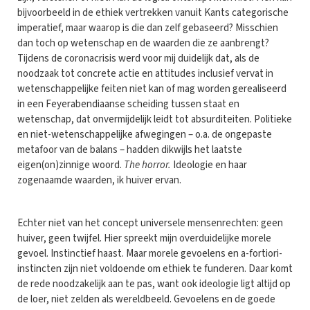
bijvoorbeeld in de ethiek vertrekken vanuit Kants categorische
imperatief, maar waarop is die dan zelf gebaseerd? Misschien
dan toch op wetenschap en de waarden die ze aanbrengt?
Tijdens de coronacrisis werd voor mij duidelijk dat, als de
noodzaak tot concrete actie en attitudes inclusief vervat in
wetenschappelijke feiten niet kan of mag worden gerealiseerd
in een Feyerabendiaanse scheiding tussen staat en
wetenschap, dat onvermijdelijk leidt tot absurditeiten. Politieke
en niet-wetenschappelijke afwegingen – o.a. de ongepaste
metafoor van de balans – hadden dikwijls het laatste
eigen(on)zinnige woord.
The horror.
Ideologie en haar
zogenaamde waarden, ik huiver ervan.
Echter niet van het concept universele mensenrechten: geen
huiver, geen twijfel. Hier spreekt mijn overduidelijke morele
gevoel. Instinctief haast. Maar morele gevoelens en a-fortiori-
instincten zijn niet voldoende om ethiek te funderen. Daar komt
de rede noodzakelijk aan te pas, want ook ideologie ligt altijd op
de loer, niet zelden als wereldbeeld. Gevoelens en de goede