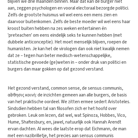
blijven we drie maanden binnen. Maar dat kan de burger niet
aan, zeggen psychologen en vooral electoraal bezorgde politici.
Zelfs de grootste huismus wil wel eens een mens zien en
daarvoor buitenkomen. Zelfs de beste moeder wil wel eens haar
kroost buiten hebben na zes weken entertainen én
'preteachen' om eens eindelijk seks te kunnen hebben (met
dubbele anticonceptie). Het moet menselijk blijven, roepen de
humanisten. Je kan het de virologen dan ook niet kwalijk nemen
dat ze – tegen hun beter medisch-wetenschappelijke,
statistische gevoede (ge)weten in – onder druk van politici en
burgers dan maar gokken op dat gezond verstand.
Het gezond verstand, common sense, de sensus communis,
αἴσθησις κοινὴ: de inzichten gemeen aan alle burgers, de basis
van het praktische oordeel. We zitten ermee sedert Aristoteles.
Sindsdien hebben tal van filosofen zich er het hoofd over
gebroken. Leuk om lezen, dat wel, wat Spinoza, Hobbes, Vico,
Hume, Shaftesbury, en, jawel, natuurlijk ook Hannah Arendt
ervan dachten. Al wees die laatste erop dat Eichmann, de man
met een nazibrilletje, het precies aan sensus communis