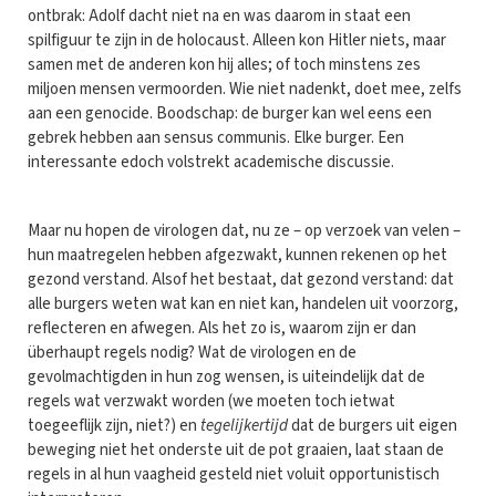
ontbrak: Adolf dacht niet na en was daarom in staat een
spilfiguur te zijn in de holocaust. Alleen kon Hitler niets, maar
samen met de anderen kon hij alles; of toch minstens zes
miljoen mensen vermoorden. Wie niet nadenkt, doet mee, zelfs
aan een genocide. Boodschap: de burger kan wel eens een
gebrek hebben aan sensus communis. Elke burger. Een
interessante edoch volstrekt academische discussie.
Maar nu hopen de virologen dat, nu ze – op verzoek van velen –
hun maatregelen hebben afgezwakt, kunnen rekenen op het
gezond verstand. Alsof het bestaat, dat gezond verstand: dat
alle burgers weten wat kan en niet kan, handelen uit voorzorg,
reflecteren en afwegen. Als het zo is, waarom zijn er dan
überhaupt regels nodig? Wat de virologen en de
gevolmachtigden in hun zog wensen, is uiteindelijk dat de
regels wat verzwakt worden (we moeten toch ietwat
toegeeflijk zijn, niet?) en
tegelijkertijd
dat de burgers uit eigen
beweging niet het onderste uit de pot graaien, laat staan de
regels in al hun vaagheid gesteld niet voluit opportunistisch