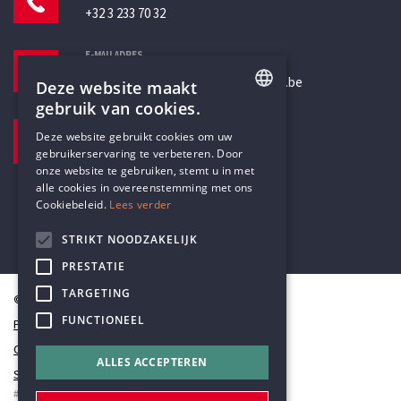
+32 3 233 70 32
E-MAILADRES
secretariaat@humanistischverbond.be
Deze website maakt
gebruik van cookies.
BEZOEKADRES
ENGLISH
Deze website gebruikt cookies om uw
Pottenbrug 4
gebruikerservaring te verbeteren. Door
DUTCH
Antwerpen, 2000
onze website te gebruiken, stemt u in met
alle cookies in overeenstemming met ons
Cookiebeleid.
Lees verder
STRIKT NOODZAKELIJK
PRESTATIE
TARGETING
© Humanistisch Verbond 2026
FUNCTIONEEL
Privacy
Cookiestatement
ALLES ACCEPTEREN
Sitemap
#codedwithlove by
Codelines