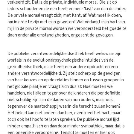
verkeerd zit. Dat is de private, individuele moraal. Die zit op
ieders schouder en de een heeft er meer 'last' van dan de ander.
De private moraal vraagt zich, met Kant, af: Wat moet ik doen,
om in orde te zijn met mijn geweten? Wat verlangt mijn hart van
mij? In de private moraal worden we verondersteld het goede te
doen onder alle omstandigheden, ongeacht de gevolgen.
De publieke verantwoordelijkheidsethiek heeft weliswaar zijn
wortels in de evolutionairpsychologische intuïties van de
gezindheidsethiek, maar heeft een andere opdracht en een
andere verantwoordelijkheid. Zij stelt scherp op de gevolgen
van haar keuzes en op de relaties binnen en tussen groepen in
het globale plaatje en vraagt zich dus af: Hoe moeten we
handelen, niet alleen tegenover de kinderen die per definitie
niet schuldig zijn aan de daden van hun ouders, maar ook
tegenover de maatschappij waarin die terecht zullen komen?
Het beleid kan niet anders dan hier, eventueel het hart, maar
toch ook het hoofd te laten spreken. De publieke moraal lijkt
minder empathisch en daardoor minder sympathiek, maar dat is
een oneerlijke veroordeling. Tenslotte moeten er hier ook