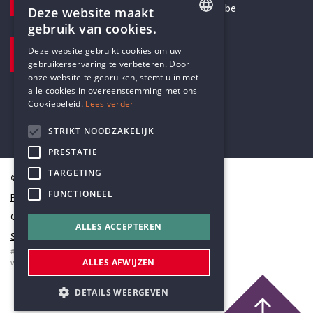
secretariaat@humanistischverbond.be
Deze website maakt
gebruik van cookies.
BEZOEKADRES
ENGLISH
Deze website gebruikt cookies om uw
Pottenbrug 4
gebruikerservaring te verbeteren. Door
DUTCH
Antwerpen, 2000
onze website te gebruiken, stemt u in met
alle cookies in overeenstemming met ons
Cookiebeleid.
Lees verder
STRIKT NOODZAKELIJK
PRESTATIE
TARGETING
© Humanistisch Verbond 2026
FUNCTIONEEL
Privacy
Cookiestatement
ALLES ACCEPTEREN
Sitemap
#codedwithlove by
Codelines
ALLES AFWIJZEN
webapplicaties
,
mobiele apps
&
maatwerk websites
DETAILS WEERGEVEN