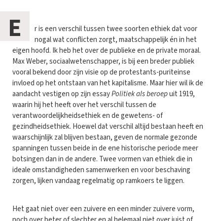
E
r is een verschil tussen twee soorten ethiek dat voor
nogal wat conflicten zorgt, maatschappelijk én in het
eigen hoofd. Ik heb het over de publieke en de private moraal.
Max Weber, sociaalwetenschapper, is bij een breder publiek
vooral bekend door zijn visie op de protestants-puriteinse
invloed op het ontstaan van het kapitalisme. Maar hier wil ik de
aandacht vestigen op zijn essay
Politiek als beroep
uit 1919,
waarin hij het heeft over het verschil tussen de
verantwoordelijkheidsethiek en de gewetens- of
gezindheidsethiek. Hoewel dat verschil altijd bestaan heeft en
waarschijnlijk zal blijven bestaan, geven de normale gezonde
spanningen tussen beide in de ene historische periode meer
botsingen dan in de andere. Twee vormen van ethiek die in
ideale omstandigheden samenwerken en voor beschaving
zorgen, lijken vandaag regelmatig op ramkoers te liggen.
Het gaat niet over een zuivere en een minder zuivere vorm,
noch over beter of slechter en al helemaal niet over juist of