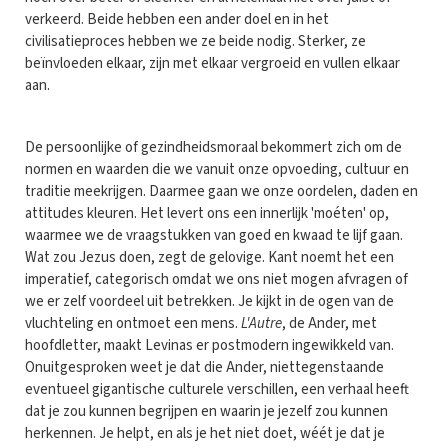
verkeerd. Beide hebben een ander doel en in het
civilisatieproces hebben we ze beide nodig. Sterker, ze
beïnvloeden elkaar, zijn met elkaar vergroeid en vullen elkaar
aan.
De persoonlijke of gezindheidsmoraal bekommert zich om de
normen en waarden die we vanuit onze opvoeding, cultuur en
traditie meekrijgen. Daarmee gaan we onze oordelen, daden en
attitudes kleuren. Het levert ons een innerlijk 'moéten' op,
waarmee we de vraagstukken van goed en kwaad te lijf gaan.
Wat zou Jezus doen, zegt de gelovige. Kant noemt het een
imperatief, categorisch omdat we ons niet mogen afvragen of
we er zelf voordeel uit betrekken. Je kijkt in de ogen van de
vluchteling en ontmoet een mens.
L'Autre
, de Ander, met
hoofdletter, maakt Levinas er postmodern ingewikkeld van.
Onuitgesproken weet je dat die Ander, niettegenstaande
eventueel gigantische culturele verschillen, een verhaal heeft
dat je zou kunnen begrijpen en waarin je jezelf zou kunnen
herkennen. Je helpt, en als je het niet doet, wéét je dat je