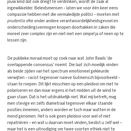
jouw kind dat ook dreigt te verdrinken, wordt de zaak al
ingewikkelder. Beleidsmensen – laten we voor één keer eens
compassie hebben met die vermaledijde politici – moeten met
prudentia
ofte onder andere verantwoordelijkheidsgevoel en
onderscheidingsvermogen knopen doorhakken in zaken die
moreel zeer complex zijn en niet met een simpel ja of neen op te
lossen zijn.
De publieke moraal moet op zoek naar wat John Rawls 'de
overlappende consensus' noemt. Die laat zich moeilijk vinden
als beide zijden van het spectrum emotioneel gekleurde
verwijten – racist tegenover naïeve Gutmensch bijvoorbeeld –
staan te roepen. Dit lijkt misschien op een pleidooi om niet te
polariseren en dan maar ergens in het midden uit de wind te
gaan staan. Dat is het uitdrukkelijk niet. Wat mij betreft, mag
men stevige en zelfs diametraal tegenover elkaar staande
posities innemen, anders worden er toch maar watten in de
mond genomen. Het is ook geen pleidooi voor wel of niet
repatriëren – en wat u daarvan moet vinden, beslist u zelf wel –
maar het is een uitnodiging om twee soorten ethiek niet te