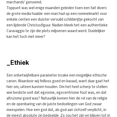
marchands' genoemd.
Toppunt was wel enige maanden geleden toen een fait divers
de grote media haalde: een man had op een rommelmarkt voor
enkele centen een duister vervuild schilderijtje gekocht van
een lijdende Christusfiguur. Nadien bleek het een authentieke
Caravaggio te zijn die plots miljoenen waard werd. Duidelijker
kan het toch niet meer?
_Ethiek
Een onbetwijfelbare parameter inzake een mogelijke ethische
canon. Waardoor wij feilloos goed en kwaad, want daar gaat het
hier om, uiteen kunnen houden. Om het heel scherp te stellen:
wie besliste ooit dat egoïsme, egocentrisme fout was, en dat
altruïsme goed was? Natuurlijk komen hier de rol van de religie
en de openbaring van de juiste bedoelingen van God zwaar
meespelen. Hoe een god dat, als god aan zichzelf verplicht, in
de meest absolute zin bedoelde. Zo zou het zijn en blijven tot in