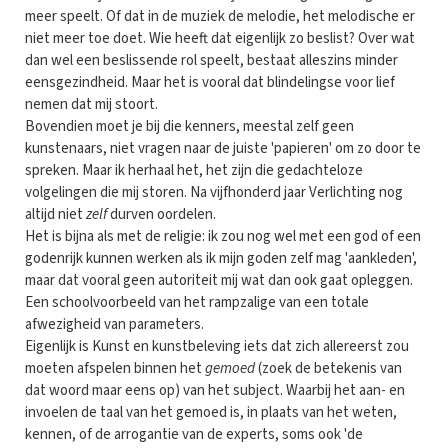
meer speelt. Of dat in de muziek de melodie, het melodische er
niet meer toe doet. Wie heeft dat eigenlijk zo beslist? Over wat
dan wel een beslissende rol speelt, bestaat alleszins minder
eensgezindheid. Maar het is vooral dat blindelingse voor lief
nemen dat mij stoort.
Bovendien moet je bij die kenners, meestal zelf geen
kunstenaars, niet vragen naar de juiste 'papieren' om zo door te
spreken. Maar ik herhaal het, het zijn die gedachteloze
volgelingen die mij storen. Na vijfhonderd jaar Verlichting nog
altijd niet
zelf
durven oordelen.
Het is bijna als met de religie: ik zou nog wel met een god of een
godenrijk kunnen werken als ik mijn goden zelf mag 'aankleden',
maar dat vooral geen autoriteit mij wat dan ook gaat opleggen.
Een schoolvoorbeeld van het rampzalige van een totale
afwezigheid van parameters.
Eigenlijk is Kunst en kunstbeleving iets dat zich allereerst zou
moeten afspelen binnen het
gemoed
(zoek de betekenis van
dat woord maar eens op) van het subject. Waarbij het aan- en
invoelen de taal van het gemoed is, in plaats van het weten,
kennen, of de arrogantie van de experts, soms ook 'de