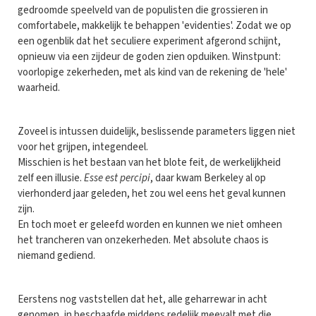
gedroomde speelveld van de populisten die grossieren in
comfortabele, makkelijk te behappen 'evidenties'. Zodat we op
een ogenblik dat het seculiere experiment afgerond schijnt,
opnieuw via een zijdeur de goden zien opduiken. Winstpunt:
voorlopige zekerheden, met als kind van de rekening de 'hele'
waarheid.
Zoveel is intussen duidelijk, beslissende parameters liggen niet
voor het grijpen, integendeel.
Misschien is het bestaan van het blote feit, de werkelijkheid
zelf een illusie.
Esse est percipi
, daar kwam Berkeley al op
vierhonderd jaar geleden, het zou wel eens het geval kunnen
zijn.
En toch moet er geleefd worden en kunnen we niet omheen
het trancheren van onzekerheden. Met absolute chaos is
niemand gediend.
Eerstens nog vaststellen dat het, alle geharrewar in acht
genomen, in beschaafde middens redelijk meevalt met die