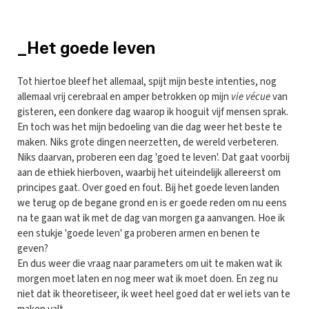
_Het goede leven
Tot hiertoe bleef het allemaal, spijt mijn beste intenties, nog
allemaal vrij cerebraal en amper betrokken op mijn
vie vécue
van
gisteren, een donkere dag waarop ik hooguit vijf mensen sprak.
En toch was het mijn bedoeling van die dag weer het beste te
maken. Niks grote dingen neerzetten, de wereld verbeteren.
Niks daarvan, proberen een dag 'goed te leven'. Dat gaat voorbij
aan de ethiek hierboven, waarbij het uiteindelijk allereerst om
principes gaat. Over goed en fout. Bij het goede leven landen
we terug op de begane grond en is er goede reden om nu eens
na te gaan wat ik met de dag van morgen ga aanvangen. Hoe ik
een stukje 'goede leven' ga proberen armen en benen te
geven?
En dus weer die vraag naar parameters om uit te maken wat ik
morgen moet laten en nog meer wat ik moet doen. En zeg nu
niet dat ik theoretiseer, ik weet heel goed dat er wel iets van te