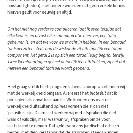
omstandigheden), met andere woorden dat geen enkele kennis
hiervan geldt voor eeuwig en altijd.
Om het niet nog verder te compliceren laat ik even terzijde dat
elke kennis, en alvast elke communicatie hierover, een talig
gebeuren is, en dat we voor we er acht in hebben, in een bepaald
taalspel zitten. Zelfs aan de wiskunde zit uiteindelijk een talige
component. Het getal 2 is op zich een totaal ledig begrip, terwijl
Twee Wereldoorlogen geheel duidelijk iets uitdrukken, zij het dat
meteen een bepaald taalspel wordt geopend.
Heel graag stel ik hierbij nog een schema voorop waarbinnen wij
met de werkelijkheid omgaan. Allereerst het
blote feit
dat ik
principieel als onvatbaar aanzie. We kunnen ons over die
werkelijkheid uitsluitend
opinies
vormen die al dan niet
'plausibel' zijn. Daarnaast werken wij met afspraken die niet
waar of vals zijn, maar waarvan wij afspraken om ze voor
vaststaand te nemen. Dat geldt voor ons juridisch of ethisch
bestel, met dien verstande dat de afspraken steeds kunnen