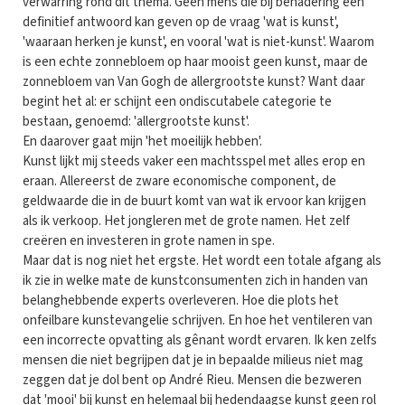
verwarring rond dit thema. Geen mens die bij benadering een
definitief antwoord kan geven op de vraag 'wat is kunst',
'waaraan herken je kunst', en vooral 'wat is niet-kunst'. Waarom
is een echte zonnebloem op haar mooist geen kunst, maar de
zonnebloem van Van Gogh de allergrootste kunst? Want daar
begint het al: er schijnt een ondiscutabele categorie te
bestaan, genoemd: 'allergrootste kunst'.
En daarover gaat mijn 'het moeilijk hebben'.
Kunst lijkt mij steeds vaker een machtsspel met alles erop en
eraan. Allereerst de zware economische component, de
geldwaarde die in de buurt komt van wat ik ervoor kan krijgen
als ik verkoop. Het jongleren met de grote namen. Het zelf
creëren en investeren in grote namen in spe.
Maar dat is nog niet het ergste. Het wordt een totale afgang als
ik zie in welke mate de kunstconsumenten zich in handen van
belanghebbende experts overleveren. Hoe die plots het
onfeilbare kunstevangelie schrijven. En hoe het ventileren van
een incorrecte opvatting als gênant wordt ervaren. Ik ken zelfs
mensen die niet begrijpen dat je in bepaalde milieus niet mag
zeggen dat je dol bent op André Rieu. Mensen die bezweren
dat 'mooi' bij kunst en helemaal bij hedendaagse kunst geen rol