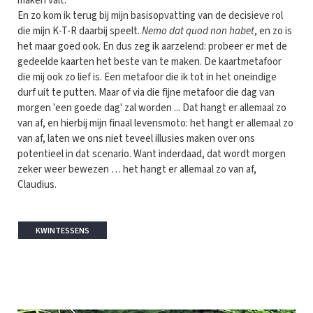
maken valt.
En zo kom ik terug bij mijn basisopvatting van de decisieve rol
die mijn K-T-R daarbij speelt.
Nemo dat quod non habet
, en zo is
het maar goed ook. En dus zeg ik aarzelend: probeer er met de
gedeelde kaarten het beste van te maken. De kaartmetafoor
die mij ook zo lief is. Een metafoor die ik tot in het oneindige
durf uit te putten. Maar of via die fijne metafoor die dag van
morgen 'een goede dag' zal worden ... Dat hangt er allemaal zo
van af, en hierbij mijn finaal levensmoto: het hangt er allemaal zo
van af, laten we ons niet teveel illusies maken over ons
potentieel in dat scenario. Want inderdaad, dat wordt morgen
zeker weer bewezen … het hangt er allemaal zo van af,
Claudius.
KWINTESSENS