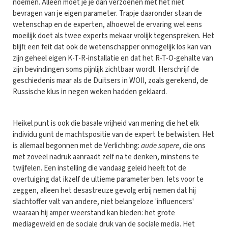
noemen. Alleen moet je je dan verzoenen met het niet
bevragen van je eigen parameter. Trapje daaronder staan de
wetenschap en de experten, alhoewel de ervaring wel eens
moeilijk doet als twee experts mekaar vrolijk tegenspreken. Het
blijft een feit dat ook de wetenschapper onmogelijk los kan van
zijn geheel eigen K-T-R-installatie en dat het R-T-O-gehalte van
zijn bevindingen soms pijnlijk zichtbaar wordt. Herschrijf de
geschiedenis maar als de Duitsers in WOII, zoals gerekend, de
Russische klus in negen weken hadden geklaard.
Heikel punt is ook die basale vrijheid van mening die het elk
individu gunt de machtspositie van de expert te betwisten. Het
is allemaal begonnen met de Verlichting:
aude sapere
, die ons
met zoveel nadruk aanraadt zelf na te denken, minstens te
twijfelen. Een instelling die vandaag geleid heeft tot de
overtuiging dat ikzelf de ultieme parameter ben. Iets voor te
zeggen, alleen het desastreuze gevolg erbij nemen dat hij
slachtoffer valt van andere, niet belangeloze 'influencers'
waaraan hij amper weerstand kan bieden: het grote
mediageweld en de sociale druk van de sociale media. Het