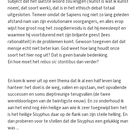
subject dat het laatste woord zou krijgen ('kunst is wat ik kunst
noem', dat soort werk), dat is in het ethisch debat totaal
uitgesloten. Temeer omdat de Sapiens nog niet zo lang geleden
afstand nam van zijn evolutionaire voorgangers, en alles erop
wijst hoe groot nog het zoogdierresidu is dat hij meesleept en
waarmee hij voortdurend met zijn briljante geest (lees
rationaliteit) in de problemen komt. Gewoon toegeven dat dat
mensje echt niet beter kan. God weet hoe lang houdt onze
soort het hier nog uit? Dat is geen banale bedenking.
En hoe moet het
rebus sic stantibus
dan verder?
En kom ik weer uit op een thema dat ik al een half leven lang
hanteer: het doel is de weg, vallen en opstaan, met opvallende
successen en soms dieptreurige terugvallen (de twee
wereldoorlogen van de twintigste eeuw). En zo onderhoud ik
aan het eind nog één heilige aan wie ik zeer toegewijd ben: het
is het heilige Sisyphus daar op de flank van zijn steile helling. En
dan proberen voor te stellen dat die Sisyphus een gelukkig man
was ...