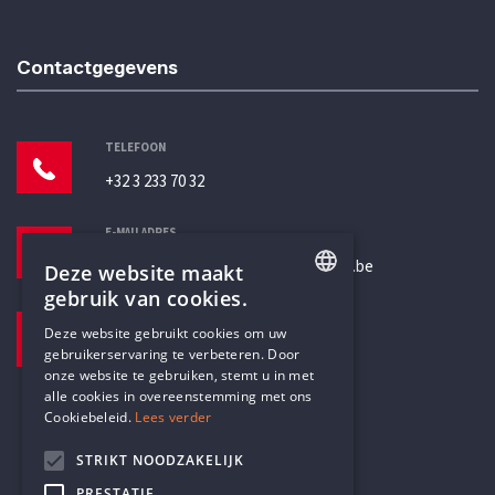
Contactgegevens
TELEFOON
+32 3 233 70 32
E-MAILADRES
secretariaat@humanistischverbond.be
Deze website maakt
gebruik van cookies.
BEZOEKADRES
ENGLISH
Deze website gebruikt cookies om uw
Pottenbrug 4
gebruikerservaring te verbeteren. Door
DUTCH
Antwerpen, 2000
onze website te gebruiken, stemt u in met
alle cookies in overeenstemming met ons
Cookiebeleid.
Lees verder
STRIKT NOODZAKELIJK
PRESTATIE