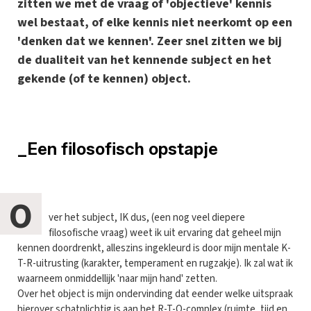
zitten we met de vraag of 'objectieve' kennis
wel bestaat, of elke kennis niet neerkomt op een
'denken dat we kennen'. Zeer snel zitten we bij
de dualiteit van het kennende subject en het
gekende (of te kennen) object.
_Een filosofisch opstapje
O
ver het subject, IK dus, (een nog veel diepere
filosofische vraag) weet ik uit ervaring dat geheel mijn
kennen doordrenkt, alleszins ingekleurd is door mijn mentale K-
T-R-uitrusting (karakter, temperament en rugzakje). Ik zal wat ik
waarneem onmiddellijk 'naar mijn hand' zetten.
Over het object is mijn ondervinding dat eender welke uitspraak
hierover schatplichtig is aan het R-T-O-complex (ruimte, tijd en