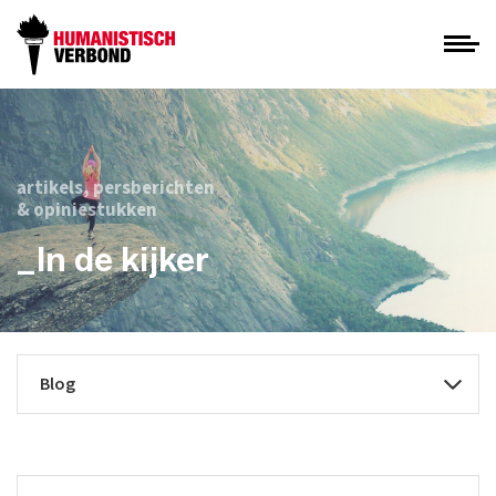
artikels, persberichten
& opiniestukken
_In de kijker