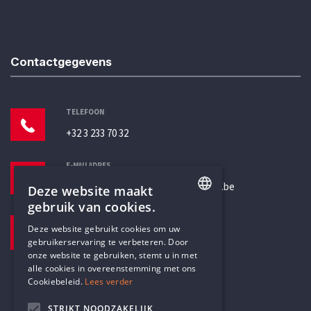
Contactgegevens
TELEFOON
+32 3 233 70 32
E-MAILADRES
secretariaat@humanistischverbond.be
Deze website maakt
gebruik van cookies.
BEZOEKADRES
ENGLISH
Deze website gebruikt cookies om uw
Pottenbrug 4
gebruikerservaring te verbeteren. Door
DUTCH
Antwerpen, 2000
onze website te gebruiken, stemt u in met
alle cookies in overeenstemming met ons
Cookiebeleid.
Lees verder
STRIKT NOODZAKELIJK