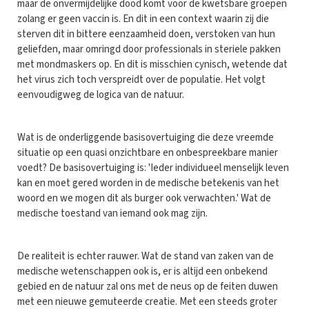
maar de onvermijdelijke dood komt voor de kwetsbare groepen
zolang er geen vaccin is. En dit in een context waarin zij die
sterven dit in bittere eenzaamheid doen, verstoken van hun
geliefden, maar omringd door professionals in steriele pakken
met mondmaskers op. En dit is misschien cynisch, wetende dat
het virus zich toch verspreidt over de populatie. Het volgt
eenvoudigweg de logica van de natuur.
Wat is de onderliggende basisovertuiging die deze vreemde
situatie op een quasi onzichtbare en onbespreekbare manier
voedt? De basisovertuiging is: 'Ieder individueel menselijk leven
kan en moet gered worden in de medische betekenis van het
woord en we mogen dit als burger ook verwachten.' Wat de
medische toestand van iemand ook mag zijn.
De realiteit is echter rauwer. Wat de stand van zaken van de
medische wetenschappen ook is, er is altijd een onbekend
gebied en de natuur zal ons met de neus op de feiten duwen
met een nieuwe gemuteerde creatie. Met een steeds groter