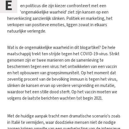
E
en politicus die zijn kiezer confronteert met een
'ongemakkelijke waarheid' ziet zijn kansen op een
herverkiezing aanzienlijk slinken. Politiek en marketing, het
verkopen van positieve emoties, liggen zowat in elkaars
natuurlijke verlengde.
Wat is de ongemakkelijke waarheid in dit blogartikel? De hele
maatschappij trekt ten strijde tegen het COVID-19-virus. Strikt
genomen zijn er twee manieren om de samenleving te
beschermen tegen een virus: het ontwikkelen van een vaccin
en het opbouwen van groepsimmuniteit. Op het moment dat
zeventig procent van de bevolking immuun is tegen het virus,
slinken de kansen ervan op verdere verspreiding en mutatie,
waardoor het een stille dood sterft. Op het vaccin moeten we
volgens de laatste berichten wachten tot begin 2021.
Met de huidige aanpak tracht men dramatische scenario's zoals
in Italië te vermijden, waar doodzieke mensen niet de nodige
zorgen krijgen omwille van een overbelasting van de intensieve