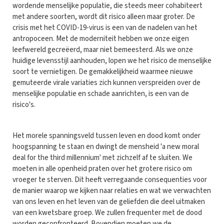
wordende menselijke populatie, die steeds meer cohabiteert
met andere soorten, wordt dit risico alleen maar groter. De
crisis met het COVID-19-virus is een van de nadelen van het
antropoceen. Met de moderniteit hebben we onze eigen
leefwereld gecreëerd, maar niet bemeesterd. Als we onze
huidige levensstijl aanhouden, lopen we het risico de menselijke
soort te vernietigen. De gemakkelijkheid waarmee nieuwe
gemuteerde virale variaties zich kunnen verspreiden over de
menselijke populatie en schade aanrichten, is een van de
risico's.
Het morele spanningsveld tussen leven en dood komt onder
hoogspanning te staan en dwingt de mensheid 'a new moral
deal for the third millennium' met zichzelf af te sluiten. We
moeten in alle openheid praten over het grotere risico om
vroeger te sterven. Dit heeft verregaande consequenties voor
de manier waarop we kijken naar relaties en wat we verwachten
van ons leven en het leven van de geliefden die deel uitmaken
van een kwetsbare groep. We zullen frequenter met de dood
worden geconfronteerd. Bovendien moeten we de