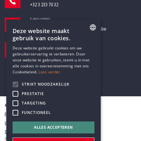
+32 3 233 70 32
E-MAILADRES
secretariaat@humanistischverbond.be
Deze website maakt
gebruik van cookies.
BEZOEKADRES
ENGLISH
Deze website gebruikt cookies om uw
Pottenbrug 4
gebruikerservaring te verbeteren. Door
DUTCH
Antwerpen, 2000
onze website te gebruiken, stemt u in met
alle cookies in overeenstemming met ons
Cookiebeleid.
Lees verder
STRIKT NOODZAKELIJK
PRESTATIE
TARGETING
© Humanistisch Verbond 2026
FUNCTIONEEL
Privacy
Cookiestatement
ALLES ACCEPTEREN
Sitemap
#codedwithlove by
Codelines