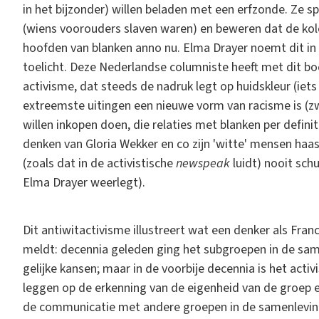
in het bijzonder) willen beladen met een erfzonde. Ze s
(wiens voorouders slaven waren) en beweren dat de kolo
hoofden van blanken anno nu. Elma Drayer noemt dit in
toelicht. Deze Nederlandse columniste heeft met dit bo
activisme, dat steeds de nadruk legt op huidskleur (iet
extreemste uitingen een nieuwe vorm van racisme is (z
willen inkopen doen, die relaties met blanken per defin
denken van Gloria Wekker en co zijn 'witte' mensen haast 
(zoals dat in de activistische
newspeak
luidt) nooit sch
Elma Drayer weerlegt).
Dit antiwitactivisme illustreert wat een denker als Fran
meldt: decennia geleden ging het subgroepen in de same
gelijke kansen; maar in de voorbije decennia is het act
leggen op de erkenning van de eigenheid van de groep en 
de communicatie met andere groepen in de samenleving.