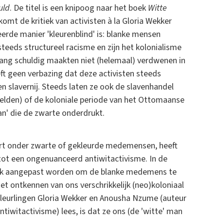
uld
. De titel is een knipoog naar het boek
Witte
omt de kritiek van activisten à la Gloria Wekker
rde manier 'kleurenblind' is: blanke mensen
steeds structureel racisme en zijn het kolonialisme
ang schuldig maakten niet (helemaal) verdwenen in
t geen verbazing dat deze activisten steeds
 slavernij. Steeds laten ze ook de slavenhandel
ndelden) of de koloniale periode van het Ottomaanse
man' die de zwarte onderdrukt.
viert onder zwarte of gekleurde medemensen, heeft
tot een ongenuanceerd antiwitactivisme. In de
ruik aangepast worden om de blanke medemens te
t ontkennen van ons verschrikkelijk (neo)koloniaal
e kleurlingen Gloria Wekker en Anousha Nzume (auteur
tiwitactivisme) lees, is dat ze ons (de 'witte' man