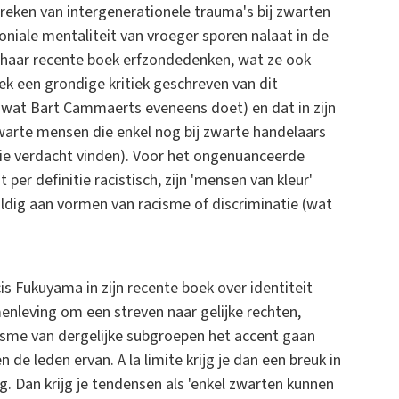
preken van intergenerationele trauma's bij zwarten
niale mentaliteit van vroeger sporen nalaat in de
 haar recente boek erfzondedenken, wat ze ook
ek een grondige kritiek geschreven van dit
s wat Bart Cammaerts eveneens doet) en dat in zijn
warte mensen die enkel nog bij zwarte handelaars
itie verdacht vinden). Voor het ongenuanceerde
per definitie racistisch, zijn 'mensen van kleur'
uldig aan vormen van racisme of discriminatie (wat
cis Fukuyama in zijn recente boek over identiteit
nleving om een streven naar gelijke rechten,
ivisme van dergelijke subgroepen het accent gaan
de leden ervan. A la limite krijg je dan een breuk in
 Dan krijg je tendensen als 'enkel zwarten kunnen