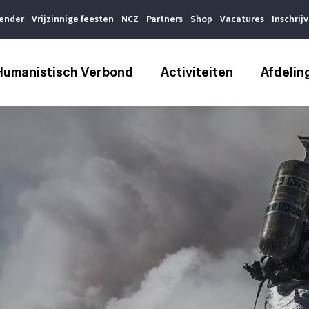
lender
Vrijzinnige feesten
NCZ
Partners
Shop
Vacatures
Inschrij
Humanistisch Verbond
Activiteiten
Afdelin