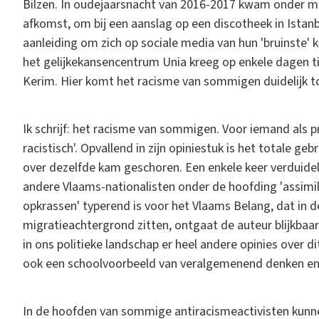
Bilzen. In oudejaarsnacht van 2016-2017 kwam onder mee
afkomst, om bij een aanslag op een discotheek in Istan
aanleiding om zich op sociale media van hun 'bruinste' 
het gelijkekansencentrum Unia kreeg op enkele dagen ti
Kerim. Hier komt het racisme van sommigen duidelijk to
Ik schrijf: het racisme van sommigen. Voor iemand als p
racistisch'. Opvallend in zijn opiniestuk is het totale g
over dezelfde kam geschoren. Een enkele keer verduidelijk
andere Vlaams-nationalisten onder de hoofding 'assimil
opkrassen' typerend is voor het Vlaams Belang, dat in
migratieachtergrond zitten, ontgaat de auteur blijkbaar
in ons politieke landschap er heel andere opinies over 
ook een schoolvoorbeeld van veralgemenend denken en
In de hoofden van sommige antiracismeactivisten kunnen