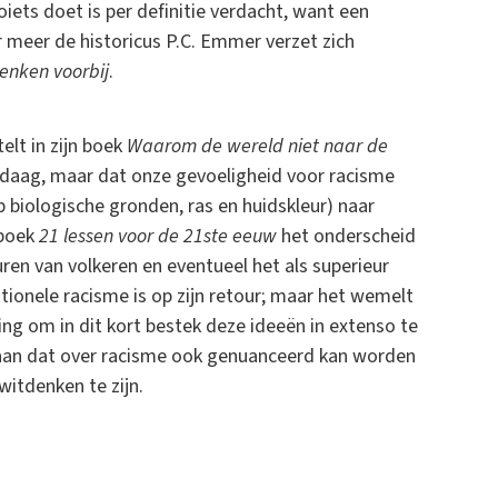
zoiets doet is per definitie verdacht, want een
 meer de historicus P.C. Emmer verzet zich
enken voorbij
.
lt in zijn boek
Waarom de wereld niet naar de
ndaag, maar dat onze gevoeligheid voor racisme
p biologische gronden, ras en huidskleur) naar
 boek
21 lessen voor de 21ste eeuw
het onderscheid
uren van volkeren en eventueel het als superieur
ditionele racisme is op zijn retour; maar het wemelt
ling om in dit kort bestek deze ideeën in extenso te
aan dat over racisme ook genuanceerd kan worden
itdenken te zijn.