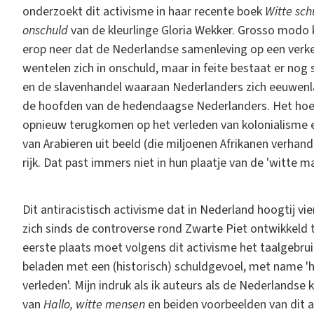
onderzoekt dit activisme in haar recente boek
Witte sch
onschuld
van de kleurlinge Gloria Wekker. Grosso modo k
erop neer dat de Nederlandse samenleving op een verkee
wentelen zich in onschuld, maar in feite bestaat er nog 
en de slavenhandel waaraan Nederlanders zich eeuwenl
de hoofden van de hedendaagse Nederlanders. Het hoef
opnieuw terugkomen op het verleden van kolonialisme en
van Arabieren uit beeld (die miljoenen Afrikanen verha
rijk. Dat past immers niet in hun plaatje van de 'witte 
Dit antiracistisch activisme dat in Nederland hoogtij 
zich sinds de controverse rond Zwarte Piet ontwikkeld 
eerste plaats moet volgens dit activisme het taalgeb
beladen met een (historisch) schuldgevoel, met name 'he
verleden'. Mijn indruk als ik auteurs als de Nederlands
van
Hallo, witte mensen
en beiden voorbeelden van dit an