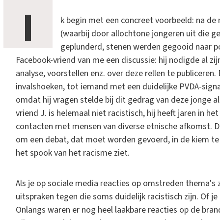
I
k begin met een concreet voorbeeld: na de 
(waarbij door allochtone jongeren uit die
geplunderd, stenen werden gegooid naar po
Facebook-vriend van me een discussie: hij nodigde al zij
analyse, voorstellen enz. over deze rellen te publiceren.
invalshoeken, tot iemand met een duidelijke PVDA-signa
omdat hij vragen stelde bij dit gedrag van deze jonge al
vriend J. is helemaal niet racistisch, hij heeft jaren i
contacten met mensen van diverse etnische afkomst. D
om een debat, dat moet worden gevoerd, in de kiem te 
het spook van het racisme ziet.
Als je op sociale media reacties op omstreden thema's z
uitspraken tegen die soms duidelijk racistisch zijn. Of je
Onlangs waren er nog heel laakbare reacties op de bran