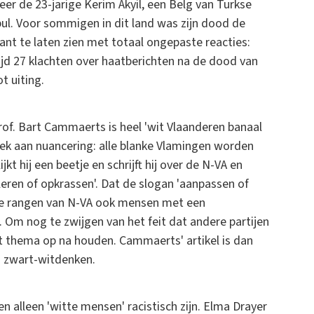
r de 23-jarige Kerim Akyil, een Belg van Turkse
bul. Voor sommigen in dit land was zijn dood de
kant te laten zien met totaal ongepaste reacties:
jd 27 klachten over haatberichten na de dood van
t uiting.
rof. Bart Cammaerts is heel 'wit Vlaanderen banaal
ebrek aan nuancering: alle blanke Vlamingen worden
t hij een beetje en schrijft hij over de N-VA en
eren of opkrassen'. Dat de slogan 'aanpassen of
 de rangen van N-VA ook mensen met een
. Om nog te zwijgen van het feit dat andere partijen
dit thema op na houden. Cammaerts' artikel is dan
 zwart-witdenken.
 alleen 'witte mensen' racistisch zijn. Elma Drayer