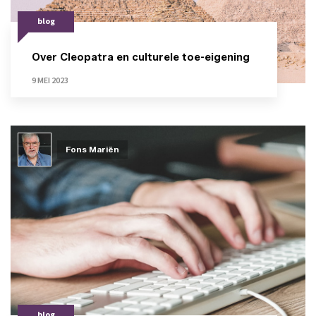
blog
Over Cleopatra en culturele toe-eigening
9 MEI 2023
Fons Mariën
blog