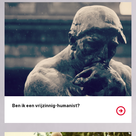
Ben ik een vrijzinnig-humanist?