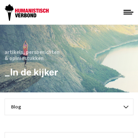
artikels, persberichten
& opiniestukken
_In de kijker