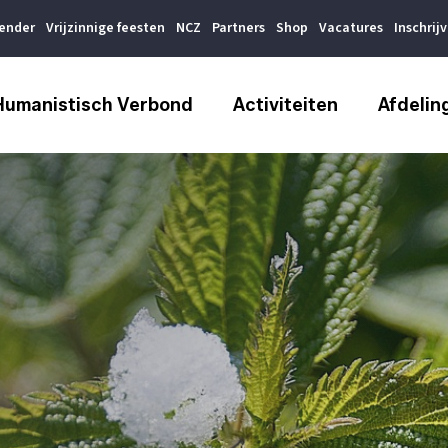
lender
Vrijzinnige feesten
NCZ
Partners
Shop
Vacatures
Inschrij
Humanistisch Verbond
Activiteiten
Afdelin