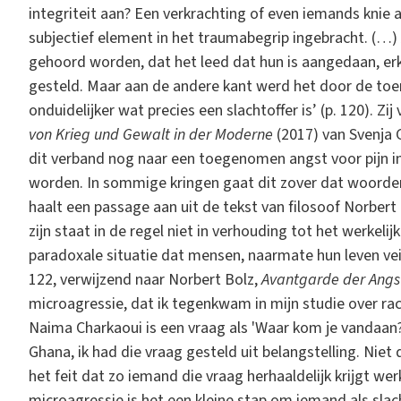
integriteit aan? Een verkrachting of even iemands knie a
subjectief element in het traumabegrip ingebracht. (…) 
gehoord worden, dat het leed dat hun is aangedaan, erk
gesteld. Maar aan de andere kant werd het door de to
onduidelijker wat precies een slachtoffer is’ (p. 120). Zij
von Krieg und Gewalt in der Moderne
(2017) van Svenja G
dit verband nog naar een toegenomen angst voor pijn i
worden. In sommige kringen gaat dit zover dat woord
haalt een passage aan uit de tekst van filosoof Norbert 
zijn staat in de regel niet in verhouding tot het werke
paradoxale situatie dat mensen, naarmate hun leven veili
122, verwijzend naar Norbert Bolz,
Avantgarde der Angs
microagressie, dat ik tegenkwam in mijn studie over ra
Naima Charkaoui is een vraag als 'Waar kom je vandaan?
Ghana, ik had die vraag gesteld uit belangstelling. Nie
het feit dat zo iemand die vraag herhaaldelijk krijgt werk
microagressie is het een kleine stap om iemand als slac