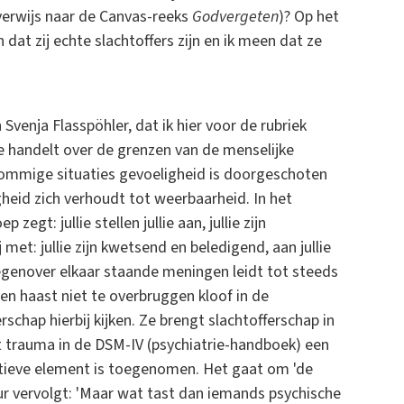
 verwijs naar de Canvas-reeks
Godvergeten
)? Op het
n dat zij echte slachtoffers zijn en ik meen dat ze
venja Flasspöhler, dat ik hier voor de rubriek
fe handelt over de grenzen van de menselijke
 sommige situaties gevoeligheid is doorgeschoten
heid zich verhoudt tot weerbaarheid. In het
zegt: jullie stellen jullie aan, jullie zijn
et: jullie zijn kwetsend en beledigend, aan jullie
egenover elkaar staande meningen leidt tot steeds
en haast niet te overbruggen kloof in de
schap hierbij kijken. Ze brengt slachtofferschap in
t trauma in de DSM-IV (psychiatrie-handboek) een
ectieve element is toegenomen. Het gaat om 'de
ur vervolgt: 'Maar wat tast dan iemands psychische