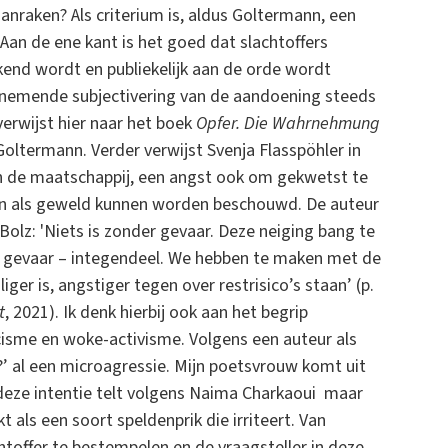
anraken? Als criterium is, aldus Goltermann, een
Aan de ene kant is het goed dat slachtoffers
end wordt en publiekelijk aan de orde wordt
enemende subjectivering van de aandoening steeds
 verwijst hier naar het boek
Opfer. Die Wahrnehmung
oltermann. Verder verwijst Svenja Flasspöhler in
n de maatschappij, een angst ook om gekwetst te
en als geweld kunnen worden beschouwd. De auteur
Bolz: 'Niets is zonder gevaar. Deze neiging bang te
lijk gevaar – integendeel. We hebben te maken met de
ger is, angstiger tegen over restrisico’s staan’ (p.
t
, 2021). Ik denk hierbij ook aan het begrip
cisme en woke-activisme. Volgens een auteur als
’ al een microagressie. Mijn poetsvrouw komt uit
t deze intentie telt volgens Naima Charkaoui maar
t als een soort speldenprik die irriteert. Van
htoffer te bestempelen en de vraagsteller in deze