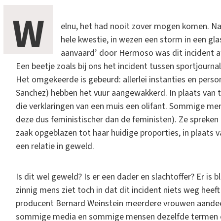
W
elnu, het had nooit zover mogen komen. Na
hele kwestie, in wezen een storm in een gla
aanvaard’ door Hermoso was dit incident a
Een beetje zoals bij ons het incident tussen sportjourn
Het omgekeerde is gebeurd: allerlei instanties en pers
Sanchez) hebben het vuur aangewakkerd. In plaats van 
die verklaringen van een muis een olifant. Sommige mense
deze dus feministischer dan de feministen). Ze spreken
zaak opgeblazen tot haar huidige proporties, in plaats v
een relatie in geweld.
Is dit wel geweld? Is er een dader en slachtoffer? Er is 
zinnig mens ziet toch in dat dit incident niets weg hee
producent Bernard Weinstein meerdere vrouwen aandeed
sommige media en sommige mensen dezelfde termen om