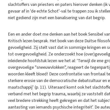
slachtoffers van priesters en paters hierover denken (ik
gevaar af in 'de echte Schot’-val te trappen zou ik stelle
niet gediend zijn met een banalisering van dat begrip.
Een en ander doet me denken aan het boek Sensibel van S
Kritisch lezen besprak. Het boek van deze Duitse filoso
gevoeligheid. Zij stelt vast dat in sommige kringen en
tot overgevoeligheid. Ze onderzoekt hoe (over)gevoelig
inleidende hoofdstuk lezen we het al: 'Terwijl de ene groep 
overgevoelige "sneeuwvlokken”, reageert de tegenpartij m
woorden kleeft bloed! Deze confrontatie van frontaal t
sterkere erosie van de democratische debatcultuur en e
maatschappij’ (p. 11). Uiteraard komt ook het slachtoffer
verband met het begrip trauma, waarbij ze vaststelt da
veel bredere strekking heeft gekregen en dat het subj
aantasting van iemands psychische integriteit’. De aute