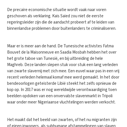
De precaire economische situatie wordt vaak naar voren
geschoven als verklaring. Kais Saied zou niet de eerste
regeringsleider zijn die de aandacht probeert af te leiden van
binnenlandse problemen door buitenlanders te criminaliseren.
Maar er is meer aan de hand. De Tunesische activistes Fatma
Bouvet de la Maisonneuve en Saadia Mosbah hebben het over
het grote taboe van Tunesië, en bij uitbreiding de hele
Maghreb. Deze landen slepen stuk voor stuk een lang verleden
van zwarte slavernij met zich mee. Een euvel waar pas in een vrij
recent verleden helemaal komaf mee werd gemaakt. In het door
bendeoorlogen geteisterde Libië steekt het zelfs opnieuw de
kop op. In 2017 was er nog wereldwijde verontwaardiging toen
beelden opdoken van een onvervalste slavenmarkt in Tripoli
waar onder meer Nigeriaanse vluchtelingen werden verkocht.
Het maakt dat het beeld van zwarten, of het nu migranten zijn
of eigen inwoners, als subhumane afstammelingen van slaven