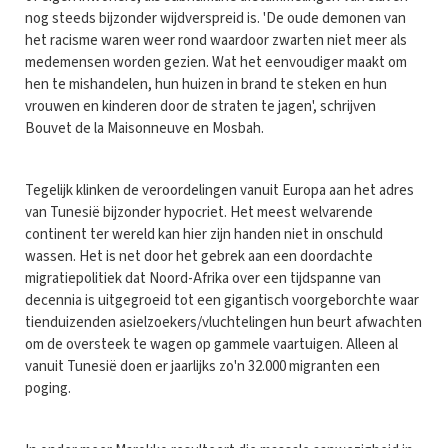
nog steeds bijzonder wijdverspreid is. 'De oude demonen van
het racisme waren weer rond waardoor zwarten niet meer als
medemensen worden gezien. Wat het eenvoudiger maakt om
hen te mishandelen, hun huizen in brand te steken en hun
vrouwen en kinderen door de straten te jagen', schrijven
Bouvet de la Maisonneuve en Mosbah.
Tegelijk klinken de veroordelingen vanuit Europa aan het adres
van Tunesië bijzonder hypocriet. Het meest welvarende
continent ter wereld kan hier zijn handen niet in onschuld
wassen. Het is net door het gebrek aan een doordachte
migratiepolitiek dat Noord-Afrika over een tijdspanne van
decennia is uitgegroeid tot een gigantisch voorgeborchte waar
tienduizenden asielzoekers/vluchtelingen hun beurt afwachten
om de oversteek te wagen op gammele vaartuigen. Alleen al
vanuit Tunesië doen er jaarlijks zo'n 32.000 migranten een
poging.