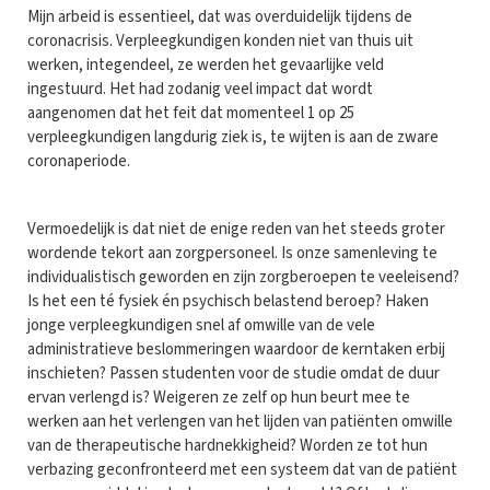
Mijn arbeid is essentieel, dat was overduidelijk tijdens de
coronacrisis. Verpleegkundigen konden niet van thuis uit
werken, integendeel, ze werden het gevaarlijke veld
ingestuurd. Het had zodanig veel impact dat wordt
aangenomen dat het feit dat momenteel 1 op 25
verpleegkundigen langdurig ziek is, te wijten is aan de zware
coronaperiode.
Vermoedelijk is dat niet de enige reden van het steeds groter
wordende tekort aan zorgpersoneel. Is onze samenleving te
individualistisch geworden en zijn zorgberoepen te veeleisend?
Is het een té fysiek én psychisch belastend beroep? Haken
jonge verpleegkundigen snel af omwille van de vele
administratieve beslommeringen waardoor de kerntaken erbij
inschieten? Passen studenten voor de studie omdat de duur
ervan verlengd is? Weigeren ze zelf op hun beurt mee te
werken aan het verlengen van het lijden van patiënten omwille
van de therapeutische hardnekkigheid? Worden ze tot hun
verbazing geconfronteerd met een systeem dat van de patiënt