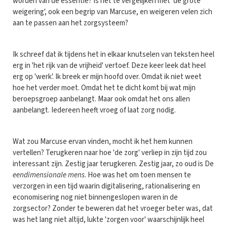
worden van de essentie? Is het te vergelijken met 'de grote
weigering', ook een begrip van Marcuse, en weigeren velen zich
aan te passen aan het zorgsysteem?
Ik schreef dat ik tijdens het in elkaar knutselen van teksten heel
erg in 'het rijk van de vrijheid' vertoef. Deze keer leek dat heel
erg op 'werk'. Ik breek er mijn hoofd over. Omdat ik niet weet
hoe het verder moet. Omdat het te dicht komt bij wat mijn
beroepsgroep aanbelangt. Maar ook omdat het ons allen
aanbelangt. Iedereen heeft vroeg of laat zorg nodig.
Wat zou Marcuse ervan vinden, mocht ik het hem kunnen
vertellen? Terugkeren naar hoe 'de zorg' verliep in zijn tijd zou
interessant zijn. Zestig jaar terugkeren. Zestig jaar, zo oud is De
eendimensionale mens
. Hoe was het om toen mensen te
verzorgen in een tijd waarin digitalisering, rationalisering en
economisering nog niet binnengeslopen waren in de
zorgsector? Zonder te beweren dat het vroeger beter was, dat
was het lang niet altijd, lukte 'zorgen voor' waarschijnlijk heel