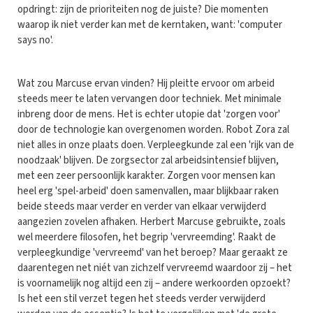
opdringt: zijn de prioriteiten nog de juiste? Die momenten
waarop ik niet verder kan met de kerntaken, want: 'computer
says no'.
Wat zou Marcuse ervan vinden? Hij pleitte ervoor om arbeid
steeds meer te laten vervangen door techniek. Met minimale
inbreng door de mens. Het is echter utopie dat 'zorgen voor'
door de technologie kan overgenomen worden. Robot Zora zal
niet alles in onze plaats doen. Verpleegkunde zal een 'rijk van de
noodzaak' blijven. De zorgsector zal arbeidsintensief blijven,
met een zeer persoonlijk karakter. Zorgen voor mensen kan
heel erg 'spel-arbeid' doen samenvallen, maar blijkbaar raken
beide steeds maar verder en verder van elkaar verwijderd
aangezien zovelen afhaken. Herbert Marcuse gebruikte, zoals
wel meerdere filosofen, het begrip 'vervreemding'. Raakt de
verpleegkundige 'vervreemd' van het beroep? Maar geraakt ze
daarentegen net niét van zichzelf vervreemd waardoor zij – het
is voornamelijk nog altijd een zij – andere werkoorden opzoekt?
Is het een stil verzet tegen het steeds verder verwijderd