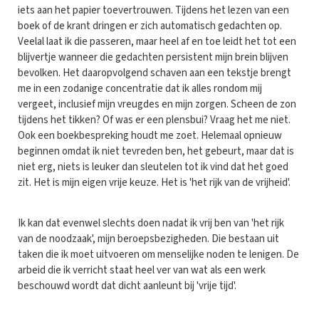
iets aan het papier toevertrouwen. Tijdens het lezen van een
boek of de krant dringen er zich automatisch gedachten op.
Veelal laat ik die passeren, maar heel af en toe leidt het tot een
blijvertje wanneer die gedachten persistent mijn brein blijven
bevolken. Het daaropvolgend schaven aan een tekstje brengt
me in een zodanige concentratie dat ik alles rondom mij
vergeet, inclusief mijn vreugdes en mijn zorgen. Scheen de zon
tijdens het tikken? Of was er een plensbui? Vraag het me niet.
Ook een boekbespreking houdt me zoet. Helemaal opnieuw
beginnen omdat ik niet tevreden ben, het gebeurt, maar dat is
niet erg, niets is leuker dan sleutelen tot ik vind dat het goed
zit. Het is mijn eigen vrije keuze. Het is 'het rijk van de vrijheid'.
Ik kan dat evenwel slechts doen nadat ik vrij ben van 'het rijk
van de noodzaak', mijn beroepsbezigheden. Die bestaan uit
taken die ik moet uitvoeren om menselijke noden te lenigen. De
arbeid die ik verricht staat heel ver van wat als een werk
beschouwd wordt dat dicht aanleunt bij 'vrije tijd'.