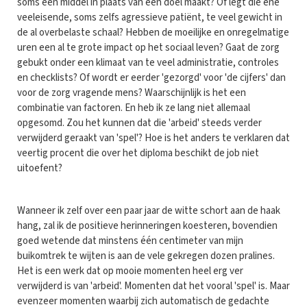
soms een middel in plaats van een doel maakt? Of legt die ene
veeleisende, soms zelfs agressieve patiënt, te veel gewicht in
de al overbelaste schaal? Hebben de moeilijke en onregelmatige
uren een al te grote impact op het sociaal leven? Gaat de zorg
gebukt onder een klimaat van te veel administratie, controles
en checklists? Of wordt er eerder 'gezorgd' voor 'de cijfers' dan
voor de zorg vragende mens? Waarschijnlijk is het een
combinatie van factoren. En heb ik ze lang niet allemaal
opgesomd. Zou het kunnen dat die 'arbeid' steeds verder
verwijderd geraakt van 'spel'? Hoe is het anders te verklaren dat
veertig procent die over het diploma beschikt de job niet
uitoefent?
Wanneer ik zelf over een paar jaar de witte schort aan de haak
hang, zal ik de positieve herinneringen koesteren, bovendien
goed wetende dat minstens één centimeter van mijn
buikomtrek te wijten is aan de vele gekregen dozen pralines.
Het is een werk dat op mooie momenten heel erg ver
verwijderd is van 'arbeid'. Momenten dat het vooral 'spel' is. Maar
evenzeer momenten waarbij zich automatisch de gedachte