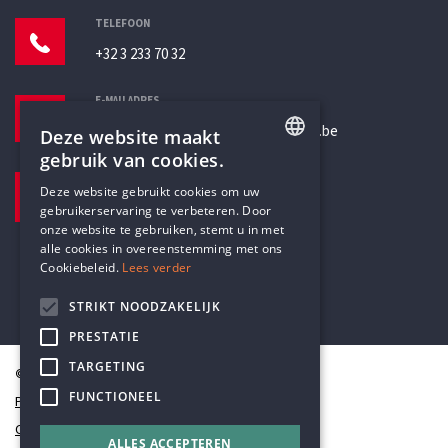
TELEFOON
+32 3 233 70 32
E-MAILADRES
secretariaat@humanistischverbond.be
Deze website maakt
gebruik van cookies.
BEZOEKADRES
ENGLISH
Deze website gebruikt cookies om uw
Pottenbrug 4
gebruikerservaring te verbeteren. Door
DUTCH
Antwerpen, 2000
onze website te gebruiken, stemt u in met
alle cookies in overeenstemming met ons
Cookiebeleid.
Lees verder
STRIKT NOODZAKELIJK
PRESTATIE
TARGETING
© Humanistisch Verbond 2026
FUNCTIONEEL
Privacy
Cookiestatement
ALLES ACCEPTEREN