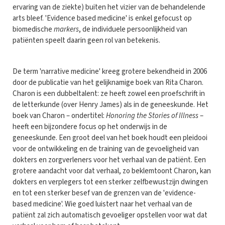
ervaring van de ziekte) buiten het vizier van de behandelende
arts bleef. 'Evidence based medicine' is enkel gefocust op
biomedische
markers
, de individuele persoonlijkheid van
patiënten speelt daarin geen rol van betekenis.
De term 'narrative medicine' kreeg grotere bekendheid in 2006
door de publicatie van het gelijknamige boek van Rita Charon.
Charon is een dubbeltalent: ze heeft zowel een proefschrift in
de letterkunde (over Henry James) als in de geneeskunde. Het
boek van Charon – ondertitel:
Honoring the Stories of Illness
–
heeft een bijzondere focus op het onderwijs in de
geneeskunde. Een groot deel van het boek houdt een pleidooi
voor de ontwikkeling en de training van de gevoeligheid van
dokters en zorgverleners voor het verhaal van de patiënt. Een
grotere aandacht voor dat verhaal, zo beklemtoont Charon, kan
dokters en verplegers tot een sterker zelfbewustzijn dwingen
en tot een sterker besef van de grenzen van de 'evidence-
based medicine'. Wie goed luistert naar het verhaal van de
patiënt zal zich automatisch gevoeliger opstellen voor wat dat