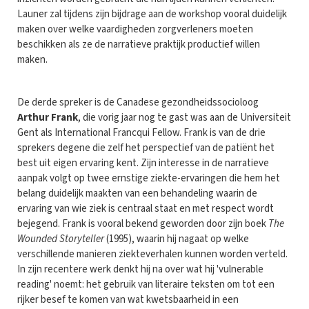
Launer zal tijdens zijn bijdrage aan de workshop vooral duidelijk
maken over welke vaardigheden zorgverleners moeten
beschikken als ze de narratieve praktijk productief willen
maken.
De derde spreker is de Canadese gezondheidssocioloog
Arthur Frank
, die vorig jaar nog te gast was aan de Universiteit
Gent als International Francqui Fellow. Frank is van de drie
sprekers degene die zelf het perspectief van de patiënt het
best uit eigen ervaring kent. Zijn interesse in de narratieve
aanpak volgt op twee ernstige ziekte-ervaringen die hem het
belang duidelijk maakten van een behandeling waarin de
ervaring van wie ziek is centraal staat en met respect wordt
bejegend. Frank is vooral bekend geworden door zijn boek
The
Wounded Storyteller
(1995), waarin hij nagaat op welke
verschillende manieren ziekteverhalen kunnen worden verteld.
In zijn recentere werk denkt hij na over wat hij 'vulnerable
reading' noemt: het gebruik van literaire teksten om tot een
rijker besef te komen van wat kwetsbaarheid in een