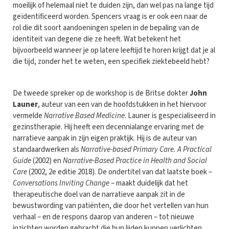
moeilijk of helemaal niet te duiden zijn, dan wel pas na lange tijd
geïdentificeerd worden. Spencers vraag is er ook een naar de
rol die dit soort aandoeningen spelen in de bepaling van de
identiteit van degene die ze heeft. Wat betekent het
bijvoorbeeld wanneer je op latere leeftijd te horen krijgt dat je al
die tijd, zonder het te weten, een specifiek ziektebeeld hebt?
De tweede spreker op de workshop is de Britse dokter
John
Launer
, auteur van een van de hoofdstukken in het hiervoor
vermelde
Narrative Based Medicine
. Launer is gespecialiseerd in
gezinstherapie. Hij heeft een decennialange ervaring met de
narratieve aanpak in zijn eigen praktijk. Hij is de auteur van
standaardwerken als
Narrative-based Primary Care. A Practical
Guide
(2002) en
Narrative-Based Practice in Health and Social
Care
(2002, 2e editie 2018). De ondertitel van dat laatste boek –
Conversations Inviting Change
­– maakt duidelijk dat het
therapeutische doel van de narratieve aanpak zit in de
bewustwording van patiënten, die door het vertellen van hun
verhaal – en de respons daarop van anderen – tot nieuwe
inzichten worden gebracht die hun lijden kunnen verlichten.