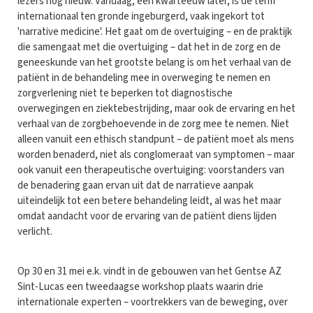
lezers nog nieuw. Vandaag, een kwarteeuw later, is de term
internationaal ten gronde ingeburgerd, vaak ingekort tot
'narrative medicine'. Het gaat om de overtuiging – en de praktijk
die samengaat met die overtuiging – dat het in de zorg en de
geneeskunde van het grootste belang is om het verhaal van de
patiënt in de behandeling mee in overweging te nemen en
zorgverlening niet te beperken tot diagnostische
overwegingen en ziektebestrijding, maar ook de ervaring en het
verhaal van de zorgbehoevende in de zorg mee te nemen. Niet
alleen vanuit een ethisch standpunt – de patiënt moet als mens
worden benaderd, niet als conglomeraat van symptomen – maar
ook vanuit een therapeutische overtuiging: voorstanders van
de benadering gaan ervan uit dat de narratieve aanpak
uiteindelijk tot een betere behandeling leidt, al was het maar
omdat aandacht voor de ervaring van de patiënt diens lijden
verlicht.
Op 30 en 31 mei e.k. vindt in de gebouwen van het Gentse AZ
Sint-Lucas een tweedaagse workshop plaats waarin drie
internationale experten – voortrekkers van de beweging, over