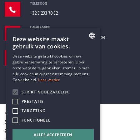
TELEFOON
+32 3 233 70 32
E-MAILADRES
secretariaat@humanistischverbond.be
Deze website maakt
gebruik van cookies.
BEZOEKADRES
ENGLISH
Deze website gebruikt cookies om uw
Pottenbrug 4
gebruikerservaring te verbeteren. Door
DUTCH
Antwerpen, 2000
onze website te gebruiken, stemt u in met
alle cookies in overeenstemming met ons
Cookiebeleid.
Lees verder
STRIKT NOODZAKELIJK
PRESTATIE
TARGETING
© Humanistisch Verbond 2026
FUNCTIONEEL
Privacy
Cookiestatement
ALLES ACCEPTEREN
Sitemap