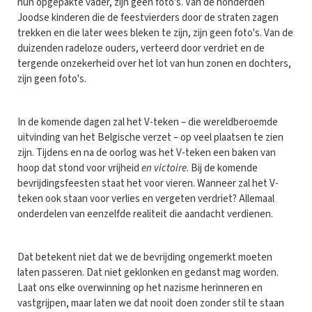
hun opgepakte vader, zijn geen foto's. Van de honderden
Joodse kinderen die de feestvierders door de straten zagen
trekken en die later wees bleken te zijn, zijn geen foto's. Van de
duizenden radeloze ouders, verteerd door verdriet en de
tergende onzekerheid over het lot van hun zonen en dochters,
zijn geen foto's.
In de komende dagen zal het V-teken – die wereldberoemde
uitvinding van het Belgische verzet – op veel plaatsen te zien
zijn. Tijdens en na de oorlog was het V-teken een baken van
hoop dat stond voor vrijheid
en victoire
. Bij de komende
bevrijdingsfeesten staat het voor vieren. Wanneer zal het V-
teken ook staan voor verlies en vergeten verdriet? Allemaal
onderdelen van eenzelfde realiteit die aandacht verdienen.
Dat betekent niet dat we de bevrijding ongemerkt moeten
laten passeren. Dat niet geklonken en gedanst mag worden.
Laat ons elke overwinning op het nazisme herinneren en
vastgrijpen, maar laten we dat nooit doen zonder stil te staan