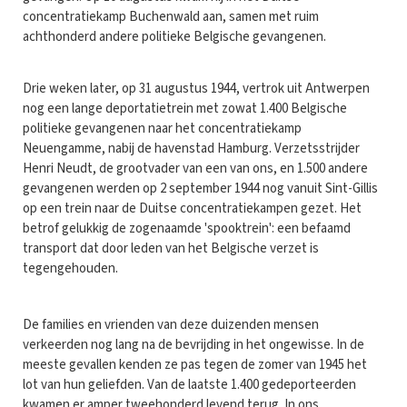
concentratiekamp Buchenwald aan, samen met ruim
achthonderd andere politieke Belgische gevangenen.
Drie weken later, op 31 augustus 1944, vertrok uit Antwerpen
nog een lange deportatietrein met zowat 1.400 Belgische
politieke gevangenen naar het concentratiekamp
Neuengamme, nabij de havenstad Hamburg. Verzetsstrijder
Henri Neudt, de grootvader van een van ons, en 1.500 andere
gevangenen werden op 2 september 1944 nog vanuit Sint-Gillis
op een trein naar de Duitse concentratiekampen gezet. Het
betrof gelukkig de zogenaamde 'spooktrein': een befaamd
transport dat door leden van het Belgische verzet is
tegengehouden.
De families en vrienden van deze duizenden mensen
verkeerden nog lang na de bevrijding in het ongewisse. In de
meeste gevallen kenden ze pas tegen de zomer van 1945 het
lot van hun geliefden. Van de laatste 1.400 gedeporteerden
kwamen er amper tweehonderd levend terug. In ons