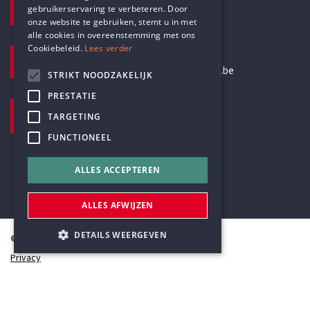
gebruikerservaring te verbeteren. Door
DUTCH
+32 3 233 70 32
onze website te gebruiken, stemt u in met
alle cookies in overeenstemming met ons
Cookiebeleid.
Lees verder
E-MAILADRES
secretariaat@humanistischverbond.be
STRIKT NOODZAKELIJK
PRESTATIE
BEZOEKADRES
TARGETING
Pottenbrug 4
Antwerpen, 2000
FUNCTIONEEL
ALLES ACCEPTEREN
ALLES AFWIJZEN
DETAILS WEERGEVEN
© Humanistisch Verbond 2026
Privacy
Cookiestatement
Strikt noodzakelijk
Prestatie
Sitemap
Targeting
Functioneel