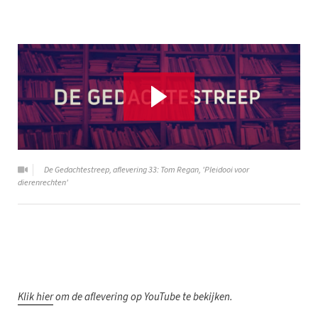
De Gedachtestreep, aflevering 33: Tom Regan, 'Pleidooi voor
dierenrechten'
K
lik hier
om de aflevering op YouTube te bekijken.