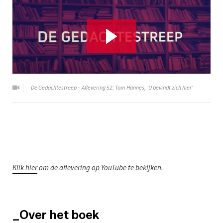
De Gedachtestreep – Aflevering 52: Tom Hannes, 'U bevindt zich hier'
K
lik hier
om de aflevering op YouTube te bekijken.
_Over het boek