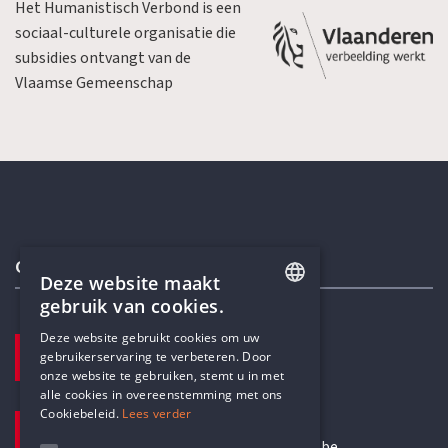
Het Humanistisch Verbond is een
sociaal-culturele organisatie die
subsidies ontvangt van de
Vlaamse Gemeenschap
Contactgegevens
Deze website maakt
gebruik van cookies.
ENGLISH
Deze website gebruikt cookies om uw
TELEFOON
gebruikerservaring te verbeteren. Door
DUTCH
+32 3 233 70 32
onze website te gebruiken, stemt u in met
alle cookies in overeenstemming met ons
Cookiebeleid.
Lees verder
E-MAILADRES
secretariaat@humanistischverbond.be