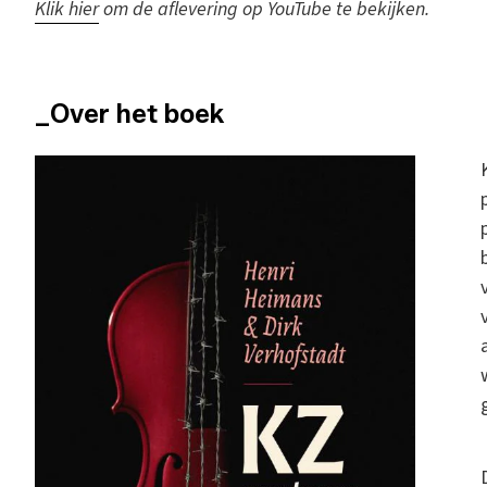
K
lik hier
om de aflevering op YouTube te bekijken.
_Over het boek