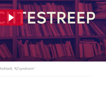
rhofstadt, 'KZ-syndroom'