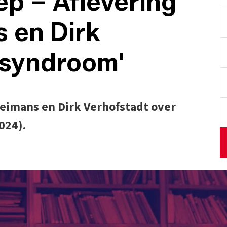
p – Aflevering
s en Dirk
-syndroom'
eimans en Dirk Verhofstadt over
024).