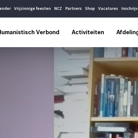
lender
Vrijzinnige feesten
NCZ
Partners
Shop
Vacatures
Inschrij
Humanistisch Verbond
Activiteiten
Afdelin