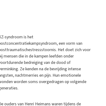
KZ-syndroom is het
postconcentratiekampsyndroom, een vorm van
posttraumatischestressstoornis. Het doet zich voor
bij mensen die in de kampen leefden onder
voortdurende bedreiging van de dood of
verminking. Ze kenden na de bevrijding intense
angsten, nachtmerries en pijn. Hun emotionele
wonden worden soms overgedragen op volgende
generaties.
De ouders van Henri Heimans waren tijdens de