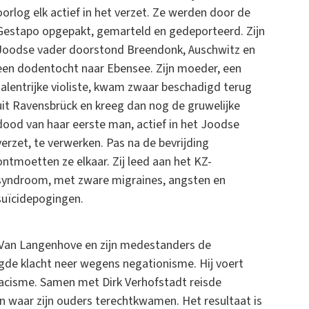
oorlog elk actief in het verzet. Ze werden door de
Gestapo opgepakt, gemarteld en gedeporteerd. Zijn
Joodse vader doorstond Breendonk, Auschwitz en
een dodentocht naar Ebensee. Zijn moeder, een
talentrijke violiste, kwam zwaar beschadigd terug
uit Ravensbrück en kreeg dan nog de gruwelijke
dood van haar eerste man, actief in het Joodse
verzet, te verwerken. Pas na de bevrijding
ontmoetten ze elkaar. Zij leed aan het KZ-
syndroom, met zware migraines, angsten en
suïcidepogingen.
 Van Langenhove en zijn medestanders de
egde klacht neer wegens negationisme. Hij voert
racisme. Samen met Dirk Verhofstadt reisde
 waar zijn ouders terechtkwamen. Het resultaat is