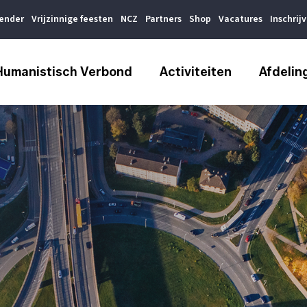
lender
Vrijzinnige feesten
NCZ
Partners
Shop
Vacatures
Inschrij
Humanistisch Verbond
Activiteiten
Afdelin