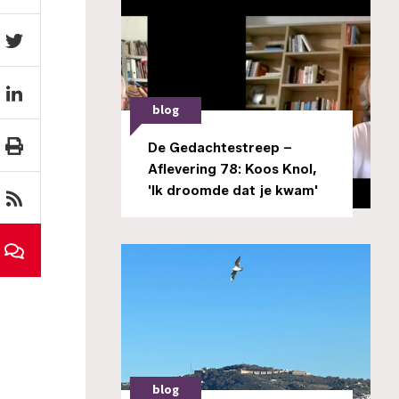
blog
De Gedachtestreep –
Aflevering 78: Koos Knol,
'Ik droomde dat je kwam'
blog