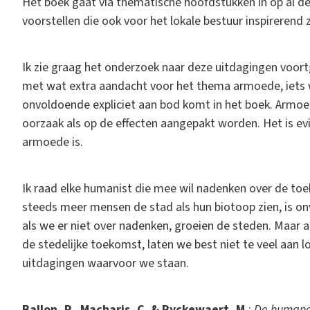
Het boek gaat via thematische hoofdstukken in op al d
voorstellen die ook voor het lokale bestuur inspirerend z
Ik zie graag het onderzoek naar deze uitdagingen voort
met wat extra aandacht voor het thema armoede, iets 
onvoldoende expliciet aan bod komt in het boek. Armoed
oorzaak als op de effecten aangepakt worden. Het is e
armoede is.
Ik raad elke humanist die mee wil nadenken over de toe
steeds meer mensen de stad als hun biotoop zien, is onv
als we er niet over nadenken, groeien de steden. Maar 
de stedelijke toekomst, laten we best niet te veel aan l
uitdagingen waarvoor we staan.
Ballon, P., Macharis, C. & Ryckewaert, M.
:
De humane 