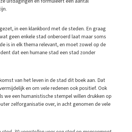
eze uitdagingen en formuleert een aantal
ijn.
gezet, in een klankbord met de steden. En graag
wat geen enkele stad onberoerd laat maar soms
e is in elk thema relevant, en moet zowel op de
vident dat een humane stad een stad zonder
komst van het leven in de stad dit boek aan. Dat
ermijdelijk en om vele redenen ook positief. Ook
als we een humanistische stempel willen drukken op
outer zelforganisatie over, in acht genomen de vele
stad. 30 voorstellen voor een stad op mensenmaat