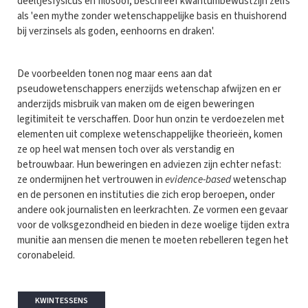
deeltjesfysicus en filosoof, beschreef kwantumbewustzijn zelfs
als 'een mythe zonder wetenschappelijke basis en thuishorend
bij verzinsels als goden, eenhoorns en draken'.
De voorbeelden tonen nog maar eens aan dat
pseudowetenschappers enerzijds wetenschap afwijzen en er
anderzijds misbruik van maken om de eigen beweringen
legitimiteit te verschaffen. Door hun onzin te verdoezelen met
elementen uit complexe wetenschappelijke theorieën, komen
ze op heel wat mensen toch over als verstandig en
betrouwbaar. Hun beweringen en adviezen zijn echter nefast:
ze ondermijnen het vertrouwen in
evidence-based
wetenschap
en de personen en instituties die zich erop beroepen, onder
andere ook journalisten en leerkrachten. Ze vormen een gevaar
voor de volksgezondheid en bieden in deze woelige tijden extra
munitie aan mensen die menen te moeten rebelleren tegen het
coronabeleid.
KWINTESSENS