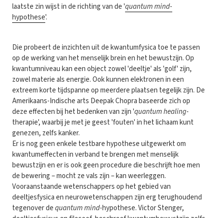
laatste zin wijst in de richting van de '
quantum mind
-
hypothese
'.
Die probeert de inzichten uit de kwantumfysica toe te passen
op de werking van het menselijk brein en het bewustzijn. Op
kwantumniveau kan een object zowel 'deeltje' als 'golf' zijn,
zowel materie als energie. Ook kunnen elektronen in een
extreem korte tijdspanne op meerdere plaatsen tegelijk zijn. De
Amerikaans-Indische arts Deepak Chopra baseerde zich op
deze effecten bij het bedenken van zijn '
quantum healing
-
therapie', waarbij je met je geest 'fouten' in het lichaam kunt
genezen, zelfs kanker.
Er is nog geen enkele testbare hypothese uitgewerkt om
kwantumeffecten in verband te brengen met menselijk
bewustzijn en er is ook geen procedure die beschrijft hoe men
de bewering – mocht ze vals zijn – kan weerleggen.
Vooraanstaande wetenschappers op het gebied van
deeltjesfysica en neurowetenschappen zijn erg terughoudend
tegenover de
quantum mind
-hypothese. Victor Stenger,