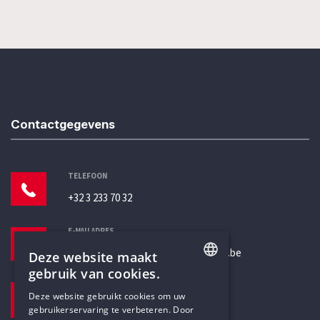
Contactgegevens
TELEFOON
+32 3 233 70 32
E-MAILADRES
secretariaat@humanistischverbond.be
Deze website maakt
gebruik van cookies.
BEZOEKADRES
ENGLISH
Deze website gebruikt cookies om uw
Pottenbrug 4
gebruikerservaring te verbeteren. Door
DUTCH