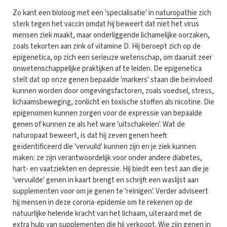
Zo kant een bioloog met een 'specialisatie' in
naturopathie
zich
sterk tegen het vaccin omdat hij beweert dat niet het virus
mensen ziek maakt, maar onderliggende lichamelijke oorzaken,
zoals tekorten aan zink of vitamine D. Hij beroept zich op de
epigenetica, op zich een serieuze wetenschap, om daaruit zeer
onwetenschappelijke praktijken af te leiden. De epigenetica
stelt dat op onze genen bepaalde 'markers' staan die beïnvloed
kunnen worden door omgevingsfactoren, zoals voedsel, stress,
lichaamsbeweging, zonlicht en toxische stoffen als nicotine. Die
epigenomen kunnen zorgen voor de expressie van bepaalde
genen of kunnen ze als het ware 'uitschakelen'. Wat de
naturopaat beweert, is dat hij zeven genen heeft
geïdentificeerd die 'vervuild' kunnen zijn en je ziek kunnen
maken: ze zijn verantwoordelijk voor onder andere diabetes,
hart- en vaatziekten en depressie. Hij biedt een test aan die je
'vervuilde' genen in kaart brengt en schrijft een waslijst aan
supplementen voor om je genen te 'reinigen'. Verder adviseert
hij mensen in deze corona-epidemie om te rekenen op de
natuurlijke helende kracht van het lichaam, uiteraard met de
extra hulp van supplementen die hij verkoopt. Wie zijn genen in