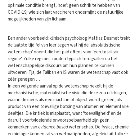
optimale conditie brengt, hoeft geen schrik te hebben van
COVID-19, wie zich laat vaccineren ondermijnt de natuurlijke
mogelijkheden van zijn lichaam.
Een ander voorbeeld: klinisch psycholoog Mattias Desmet trekt
de laatste tijd fel van leer tegen wat hij de 'absolutistische
wetenschap' noemt die het pad effent voor 'een totalitair
regime'. Zulke regimes zouden typisch terugvallen op het
wetenschappelijke discours om hun plannen te kunnen
uitvoeren. Tja, de Taliban en IS waren de wetenschap vast ook
zéér genegen …
In een volgende aanval op de wetenschap hekelt hij de
mechanistische, materialistische visie die deze zou uitdragen,
waarin de mens als een machine of object wordt gezien, als
product van een toevallige botsing van atomen en elementaire
deeltjes. Die kritiek is misplaatst, want 'toevalligheid' en de
daaruit voortvloeiende onvoorspelbaarheid zijn geen
kenmerken van
evidence-based
wetenschap. De fysica, chemie
en biologie kennen tal van wetmatigheden, afgeleid uit talloze