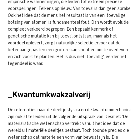
empirische waarnemingen, die leiden tot extreem precieze
voorspellingen. Telkens opnieuw. Van toeval is dan geen sprake.
Ook het idee dat de mens het resultaat is van een 'toevallige
botsing van atomen' is fundamenteel fout. Dan wordt evolutie
compleet verkeerd begrepen. Een bepaald kenmerk of
genetische mutatie kan bij toeval ontstaan, maar als het
voordeel oplevert, zorgt natuurlijke selectie ervoor dat de
beter aangepasten een grotere kans hebben om te overleven
en zich voort te planten. Het is dus niet 'toevallig', eerder het
tegendeel is waar.
_Kwantumkwakzalverij
De referenties naar de deeltjesfysica en de kwantummechanica
zijn ook af te leiden uit de volgende uitspraak van Desmet: 'De
materialistische wetenschap vertrekt vanuit het idee dat de
wereld uit materiële deeltjes bestaat. Toch toonde precies die
wetenschap dat materie een vorm van bewustzijn is.' Die