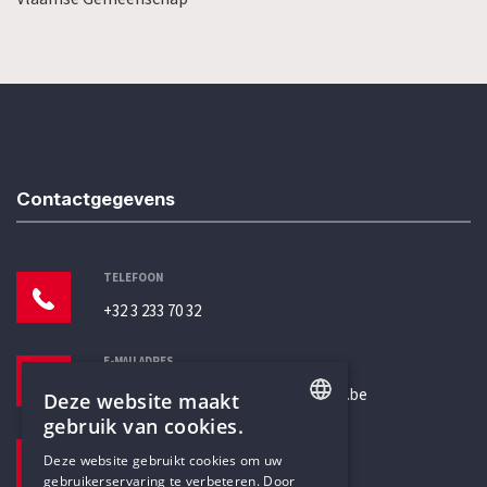
Contactgegevens
TELEFOON
+32 3 233 70 32
E-MAILADRES
secretariaat@humanistischverbond.be
Deze website maakt
gebruik van cookies.
BEZOEKADRES
ENGLISH
Deze website gebruikt cookies om uw
Pottenbrug 4
gebruikerservaring te verbeteren. Door
DUTCH