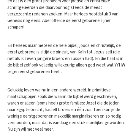
en dat is een groot probleem voor joodse en christelijke
schriftgeleerden die daarvoor nog steeds de meest
vergezochte redenen zoeken. Maar herlees hoofdstuk 3 van
Genesis nog eens: Abel offerde de eerstgeborene zijner
schapen!
En herlees maar meteen de hele bijbel, joods en christelijk, de
eerstgeborene is altijd de pineut, van Kaïn tot Jezus zelf (die
net als ik zeven jongere broers en zussen had). En die haat is in
de bijbel zelf ook volledig willekeurig: alleen god weet wat YYHW
tegen eerstgeborenen heeft.
Gelukkig leven we nu in een andere wereld. In primitieve
maatschappijen zoals die waarin de bijbel werd geschreven,
waren er alleen (soms heel) grote families: Jozef die de joden
naar Egypte bracht, had elf broers en één zus. Toen kon je de
weinige eerstgeborenen makkelijk marginaliseren en zo nodig
vermoorden, maar dat is vandaag een stuk moeilijker geworden.
Nu zijn wij met veel meer.