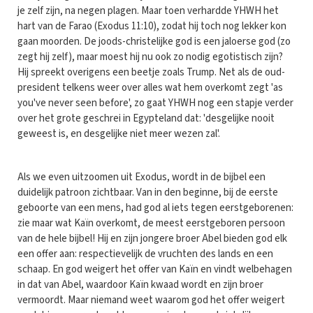
je zelf zijn, na negen plagen. Maar toen verhardde YHWH het
hart van de Farao (Exodus 11:10), zodat hij toch nog lekker kon
gaan moorden. De joods-christelijke god is een jaloerse god (zo
zegt hij zelf), maar moest hij nu ook zo nodig egotistisch zijn?
Hij spreekt overigens een beetje zoals Trump. Net als de oud-
president telkens weer over alles wat hem overkomt zegt 'as
you've never seen before', zo gaat YHWH nog een stapje verder
over het grote geschrei in Egypteland dat: 'desgelijke nooit
geweest is, en desgelijke niet meer wezen zal'.
Als we even uitzoomen uit Exodus, wordt in de bijbel een
duidelijk patroon zichtbaar. Van in den beginne, bij de eerste
geboorte van een mens, had god al iets tegen eerstgeborenen:
zie maar wat Kaïn overkomt, de meest eerstgeboren persoon
van de hele bijbel! Hij en zijn jongere broer Abel bieden god elk
een offer aan: respectievelijk de vruchten des lands en een
schaap. En god weigert het offer van Kaïn en vindt welbehagen
in dat van Abel, waardoor Kaïn kwaad wordt en zijn broer
vermoordt. Maar niemand weet waarom god het offer weigert