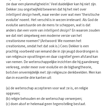
zie daar een planmatigheid in.' Veel duidelijker kan hij niet zijn.
Dekker zou ongetwijfeld beweren dat hij het niet over
intelligent design
heeft, maar eerder over wat men 'theïstische
evolutie' noemt. Het verschil is in wezen irrelevant. Als God de
evolutie aanstuurde om de mens te scheppen, wat is dat
anders dan een vorm van
intelligent design
? En waarom zouden
we dat niet simpelweg een moderne versie van het
creationisme noemen? (Antwoord: We noemen het
creationisme, omdat het dat ook is.) Cees Dekker is een
prachtig voorbeeld van iemand die in zijn jeugd doordrongen is
van religieuze opvattingen en daar cognitief geen afstand kan
van nemen. De wetenschappelijke inzichten die hij gaandeweg
verkreeg, onder meer over evolutie en de bigbangtheorie,
botsten onvermijdelijk met zijn religieuze denkbeelden. Men kan
dan in essentie drie kanten uit:
(a) de wetenschap accepteren voor wat ze is, en religie
opgeven;
(b) religie behouden en de wetenschap verwerpen;
(c) doen alsof er helemaal geen tegenstelling bestaat.