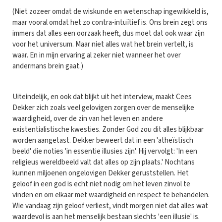
(Niet zozeer omdat de wiskunde en wetenschap ingewikkeld is,
maar vooral omdat het zo contra-intuïtief is. Ons brein zegt ons
immers dat alles een oorzaak heeft, dus moet dat ook waar zijn
voor het universum. Maar niet alles wat het brein vertelt, is
waar. En in mijn ervaring al zeker niet wanneer het over
andermans brein gaat.)
Uiteindelijk, en ook dat blijkt uit het interview, maakt Cees
Dekker zich zoals veel gelovigen zorgen over de menselijke
waardigheid, over de zin van het leven en andere
existentialistische kwesties. Zonder God zou dit alles blijkbaar
worden aangetast. Dekker beweert dat in een 'atheïstisch
beeld' die noties 'in essentie illusies zijn'. Hij vervolgt: 'In een
religieus wereldbeeld valt dat alles op zijn plaats.' Nochtans
kunnen miljoenen ongelovigen Dekker geruststellen. Het
geloof in een god is echt niet nodig om het leven zinvol te
vinden en om elkaar met waardigheid en respect te behandelen.
Wie vandaag zijn geloof verliest, vindt morgen niet dat alles wat
waardevol is aan het menselijk bestaan slechts 'een illusie' is.