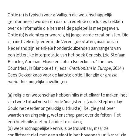
Optie (a) is typisch voor afvalligen die wetenschappelijk
geïnformeerd worden en daaruit redelijke conclusies trekken
over de informatie die hen met de paplepel is meegegeven.
Optie (b) is alomtegenwoordig bij jonge-aarde creationisten. Die
zijn met vele miljoenen in de Verenigde Staten, maar ook in
Nederland zijn er enkele honderdduizenden aanhangers van
een letterlijke interpretatie van het boek Genesis. (zie Stefaan
Blancke, Abraham Flipse en Johan Braeckman: 'The Low
Countries', in Blancke et al, eds.:
Creationism in Europe
, 2014.)
Cees Dekker koos voor de laatste optie. Hier zijn er
grosso
modo
drie mogelijke invullingen:
(a) religie en wetenschap hebben niks met elkaar te maken, het
zijn twee totaal verschillende 'magisteria' (zoals Stephen Jay
Gould het eerder ongelukkig uitdrukte). Religie gaat over
waarden en zingeving, wetenschap gaat over de feiten. Het
een heeft niks met het ander te maken;
(b) wetenschappelijke kennis is betrouwbaar, maar ze
conflicteert niet met een geloof in het bovennatuurlijke: religie