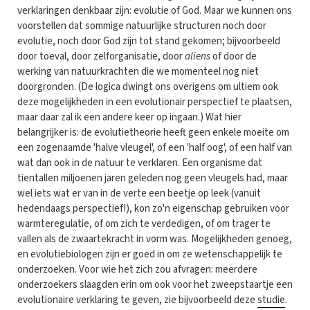
verklaringen denkbaar zijn: evolutie of God. Maar we kunnen ons
voorstellen dat sommige natuurlijke structuren noch door
evolutie, noch door God zijn tot stand gekomen; bijvoorbeeld
door toeval, door zelforganisatie, door
aliens
of door de
werking van natuurkrachten die we momenteel nog niet
doorgronden. (De logica dwingt ons overigens om ultiem ook
deze mogelijkheden in een evolutionair perspectief te plaatsen,
maar daar zal ik een andere keer op ingaan.) Wat hier
belangrijker is: de evolutietheorie heeft geen enkele moeite om
een zogenaamde 'halve vleugel', of een 'half oog', of een half van
wat dan ook in de natuur te verklaren. Een organisme dat
tientallen miljoenen jaren geleden nog geen vleugels had, maar
wel iets wat er van in de verte een beetje op leek (vanuit
hedendaags perspectief!), kon zo'n eigenschap gebruiken voor
warmteregulatie, of om zich te verdedigen, of om trager te
vallen als de zwaartekracht in vorm was. Mogelijkheden genoeg,
en evolutiebiologen zijn er goed in om ze wetenschappelijk te
onderzoeken. Voor wie het zich zou afvragen: meerdere
onderzoekers slaagden erin om ook voor het zweepstaartje een
evolutionaire verklaring te geven, zie bijvoorbeeld deze
studie
.