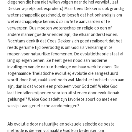
diegenen die hem niet willen volgen naar de hel verwijst, laat
Dekker wijselijk onbesproken.) Maar Cees Dekker is ook grondig
wetenschappelijk geschoold, en beseft dat het onhandig is om
wetenschappelijke kennis
à la carte
te aanvaarden of te
verwerpen. Dus moeten wetenschap en religie op een of
andere manier goede vrienden zijn, die elkaar ondersteunen.
Nochtans denk ik dat Cees Dekker zich goed realiseert dat het
reeds geruime tijd overbodig is om God als verklaring in te
roepen voor natuurlijke fenomenen. De evolutietheorie staat al
lang op eigen benen. Ze heeft geen nood aan moderne
invullingen van de natuurtheologie om haar werk te doen. Die
zogenaamde 'theïstische evolutie', evolutie die aangestuurd
wordt door God, raakt kant noch wal. Mocht er toch iets van aan
zijn, dan is dat vooral een probleem voor God zelf. Welke God
laat tientallen miljoenen soorten uitsterven door evolutionair
geklungel? Welke God zadelt zijn favoriete soort op met een
waslijst
aan genetische aandoeningen?
Als evolutie door natuurlijke en seksuele selectie de beste
methode is die een volmaakte God kon bedenken om