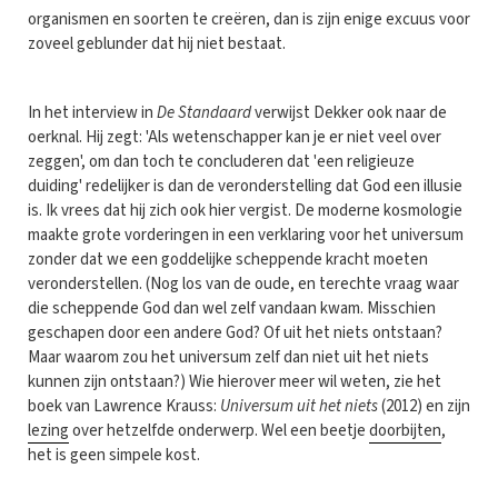
organismen en soorten te creëren, dan is zijn enige excuus voor
zoveel geblunder dat hij niet bestaat.
In het interview in
De Standaard
verwijst Dekker ook naar de
oerknal. Hij zegt: 'Als wetenschapper kan je er niet veel over
zeggen', om dan toch te concluderen dat 'een religieuze
duiding' redelijker is dan de veronderstelling dat God een illusie
is. Ik vrees dat hij zich ook hier vergist. De moderne kosmologie
maakte grote vorderingen in een verklaring voor het universum
zonder dat we een goddelijke scheppende kracht moeten
veronderstellen. (Nog los van de oude, en terechte vraag waar
die scheppende God dan wel zelf vandaan kwam. Misschien
geschapen door een andere God? Of uit het niets ontstaan?
Maar waarom zou het universum zelf dan niet uit het niets
kunnen zijn ontstaan?) Wie hierover meer wil weten, zie het
boek van Lawrence Krauss:
Universum uit het niets
(2012) en zijn
lezing
over hetzelfde onderwerp. Wel een beetje
doorbijten
,
het is geen simpele kost.