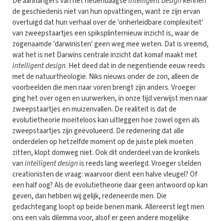
De aanhangers van het hedendaagse
intelligent design
kennen
de geschiedenis niet van hun opvattingen, want ze zijn ervan
overtuigd dat hun verhaal over de 'onherleidbare complexiteit'
van zweepstaartjes een spiksplinternieuw inzicht is, waar de
zogenaamde 'darwinisten' geen weg mee weten. Dat is vreemd,
wat het is net Darwins centrale inzicht dat komaf maakt met
intelligent design
. Het deed dat in de negentiende eeuw reeds
met de natuurtheologie. Niks nieuws onder de zon, alleen de
voorbeelden die men naar voren brengt zijn anders. Vroeger
ging het over ogen en uurwerken, in onze tijd verwijst men naar
zweepstaartjes en muizenvallen. De realiteit is dat de
evolutietheorie moeiteloos kan uitleggen hoe zowel ogen als
zweepstaartjes zijn geëvolueerd. De redenering dat alle
onderdelen op hetzelfde moment op de juiste plek moeten
zitten, klopt domweg niet. Ook dit onderdeel van de kronkels
van
intelligent design
is reeds lang weerlegd. Vroeger stelden
creationisten de vraag: waarvoor dient een halve vleugel? Of
een half oog? Als de evolutietheorie daar geen antwoord op kan
geven, dan hebben wij gelijk, redeneerde men. Die
gedachtegang loopt op beide benen mank. Allereerst legt men
ons een vals dilemma voor, alsof er geen andere mogelijke