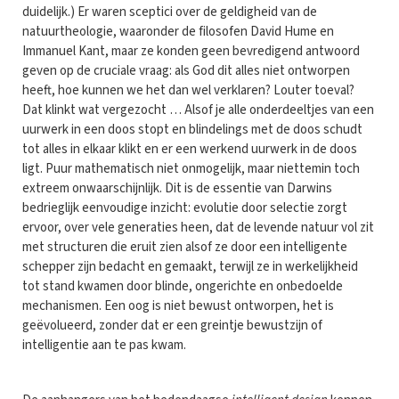
duidelijk.) Er waren sceptici over de geldigheid van de
natuurtheologie, waaronder de filosofen David Hume en
Immanuel Kant, maar ze konden geen bevredigend antwoord
geven op de cruciale vraag: als God dit alles niet ontworpen
heeft, hoe kunnen we het dan wel verklaren? Louter toeval?
Dat klinkt wat vergezocht … Alsof je alle onderdeeltjes van een
uurwerk in een doos stopt en blindelings met de doos schudt
tot alles in elkaar klikt en er een werkend uurwerk in de doos
ligt. Puur mathematisch niet onmogelijk, maar niettemin toch
extreem onwaarschijnlijk. Dit is de essentie van Darwins
bedrieglijk eenvoudige inzicht: evolutie door selectie zorgt
ervoor, over vele generaties heen, dat de levende natuur vol zit
met structuren die eruit zien alsof ze door een intelligente
schepper zijn bedacht en gemaakt, terwijl ze in werkelijkheid
tot stand kwamen door blinde, ongerichte en onbedoelde
mechanismen. Een oog is niet bewust ontworpen, het is
geëvolueerd, zonder dat er een greintje bewustzijn of
intelligentie aan te pas kwam.