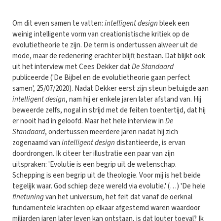
Om dit even samen te vatten:
intelligent design
bleek een
weinig intelligente vorm van creationistische kritiek op de
evolutietheorie te zijn. De term is ondertussen alweer uit de
mode, maar de redenering erachter blijft bestaan. Dat blijkt ook
uit het interview met Cees Dekker dat
De Standaard
publiceerde ('De Bijbel en de evolutietheorie gaan perfect
samen', 25/07/2020). Nadat Dekker eerst zijn steun betuigde aan
intelligent design
, nam hij er enkele jaren later afstand van. Hij
beweerde zelfs, nogal in strijd met de feiten toentertijd, dat hij
er nooit had in geloofd. Maar het hele interview in
De
Standaard
, ondertussen meerdere jaren nadat hij zich
zogenaamd van
intelligent design
distantieerde, is ervan
doordrongen. Ik citeer ter illustratie een paar van zijn
uitspraken: 'Evolutie is een begrip uit de wetenschap.
Schepping is een begrip uit de theologie. Voor mij is het beide
tegelijk waar. God schiep deze wereld via evolutie.' (…) 'De hele
finetuning
van het universum, het feit dat vanaf de oerknal
fundamentele krachten op elkaar afgestemd waren waardoor
miljarden jaren later leven kan ontstaan, is dat louter toeval? Ik