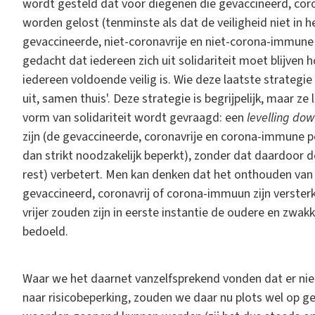
wordt gesteld dat voor diegenen die gevaccineerd, cor
worden gelost (tenminste als dat de veiligheid niet in 
gevaccineerde, niet-coronavrije en niet-corona-immun
gedacht dat iedereen zich uit solidariteit moet blijven
iedereen voldoende veilig is. Wie deze laatste strategi
uit, samen thuis'. Deze strategie is begrijpelijk, maar ze
vorm van solidariteit wordt gevraagd: een
levelling do
zijn (de gevaccineerde, coronavrije en corona-immune pe
dan strikt noodzakelijk beperkt), zonder dat daardoor d
rest) verbetert. Men kan denken dat het onthouden van d
gevaccineerd, coronavrij of corona-immuun zijn versterk
vrijer zouden zijn in eerste instantie de oudere en zwakk
bedoeld.
Waar we het daarnet vanzelfsprekend vonden dat er niet 
naar risicobeperking, zouden we daar nu plots wel op ge