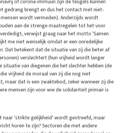
onavrij of corona-immuun zijn de teugels kunnen
het gedrang brengt en dus het contact met niet-
e mensen wordt vermeden). Anderzijds wordt
 houden aan de strenge maatregelen tot het voor
e verdedigt, verwijst graag naar het motto 'Samen
 lijkt me niet wenselijk omdat er een onredelijke
wn
. Dat betekent dat de situatie van zij die beter af
rsonen) verslechtert (hun vrijheid wordt langer
e situatie van diegenen die het slechter hebben (de
ie vrijheid de moraal van zij die nog niet
t, maar dat is een zwaktebod, zeker wanneer zij die
ere mensen zijn voor wie de solidariteit primair is
naar 'strikte gelijkheid' wordt gestreefd, maar
richt horen te zijn? Sectoren die met andere