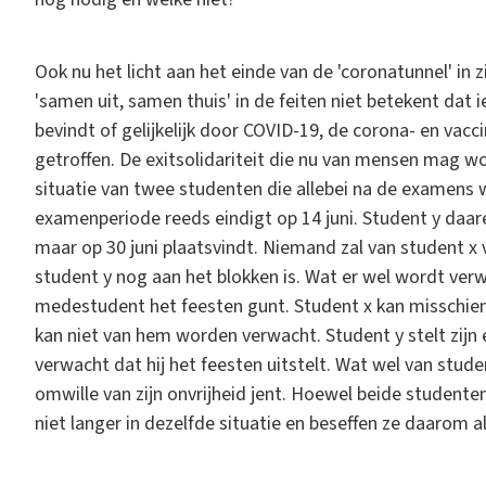
Ook nu het licht aan het einde van de 'coronatunnel' in zi
'samen uit, samen thuis' in de feiten niet betekent dat 
bevindt of gelijkelijk door COVID-19, de corona- en va
getroffen. De exitsolidariteit die nu van mensen mag wo
situatie van twee studenten die allebei na de examens wi
examenperiode reeds eindigt op 14 juni. Student y daa
maar op 30 juni plaatsvindt. Niemand zal van student x 
student y nog aan het blokken is. Wat er wel wordt verwac
medestudent het feesten gunt. Student x kan misschien 
kan niet van hem worden verwacht. Student y stelt zijn 
verwacht dat hij het feesten uitstelt. Wat wel van stude
omwille van zijn onvrijheid jent. Hoewel beide studente
niet langer in dezelfde situatie en beseffen ze daarom a