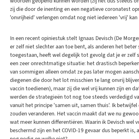
woorden geopend kunnen worden (zij het dus steeds on
zij die door de inenting en een negatieve coronatest o
'onvrijheid' verlengen omdat nog niet iedereen 'vrij' kan z
In een recent opiniestuk stelt Ignaas Devisch (De Morgen
er zelf niet slechter aan toe bent, als anderen het bete
toegestaan, heeft wel degelijk tot gevolg dat je er zelf
een zeer onrechtmatige situatie: het drastisch beperke
van sommigen alleen omdat ze pas later mogen aanschuiven 
diegenen die door het lot misschien te lang onvrij blij
vaccin toedienen), maar zij die wel vrij kunnen zijn en
werden de strategieën tot nog toe steeds verdedigd van
vanuit het principe 'samen uit, samen thuis'. Ik betwijfe
zouden veranderen. Het vaccin maakt dat we nu gewoon 
wat meer kunnen differentiëren. Waarin ik Devisch wel 
beschermd zijn en het COVID-19 gevaar dus beperkt is, 
nog nodig en welke niet?