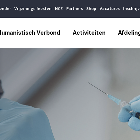
lender
Vrijzinnige feesten
NCZ
Partners
Shop
Vacatures
Inschrij
Humanistisch Verbond
Activiteiten
Afdelin