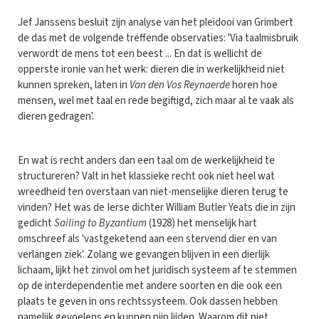
Jef Janssens besluit zijn analyse van het pleidooi van Grimbert
de das met de volgende treffende observaties: 'Via taalmisbruik
verwordt de mens tot een beest ... En dat is wellicht de
opperste ironie van het werk: dieren die in werkelijkheid niet
kunnen spreken, laten in
Van den Vos Reynaerde
horen hoe
mensen, wel met taal en rede begiftigd, zich maar al te vaak als
dieren gedragen'.
En wat is recht anders dan een taal om de werkelijkheid te
structureren? Valt in het klassieke recht ook niet heel wat
wreedheid ten overstaan van niet-menselijke dieren terug te
vinden? Het was de Ierse dichter William Butler Yeats die in zijn
gedicht
Sailing to Byzantium
(1928) het menselijk hart
omschreef als 'vastgeketend aan een stervend dier en van
verlangen ziek'. Zolang we gevangen blijven in een dierlijk
lichaam, lijkt het zinvol om het juridisch systeem af te stemmen
op de interdependentie met andere soorten en die ook een
plaats te geven in ons rechtssysteem. Ook dassen hebben
namelijk gevoelens en kunnen pijn lijden. Waarom dit niet