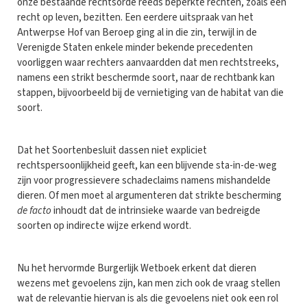
onze bestaande rechtsorde reeds beperkte rechten, zoals een
recht op leven, bezitten. Een eerdere uitspraak van het
Antwerpse Hof van Beroep ging al in die zin, terwijl in de
Verenigde Staten enkele minder bekende precedenten
voorliggen waar rechters aanvaardden dat men rechtstreeks,
namens een strikt beschermde soort, naar de rechtbank kan
stappen, bijvoorbeeld bij de vernietiging van de habitat van die
soort.
Dat het Soortenbesluit dassen niet expliciet
rechtspersoonlijkheid geeft, kan een blijvende sta-in-de-weg
zijn voor progressievere schadeclaims namens mishandelde
dieren. Of men moet al argumenteren dat strikte bescherming
de facto
inhoudt dat de intrinsieke waarde van bedreigde
soorten op indirecte wijze erkend wordt.
Nu het hervormde Burgerlijk Wetboek erkent dat dieren
wezens met gevoelens zijn, kan men zich ook de vraag stellen
wat de relevantie hiervan is als die gevoelens niet ook een rol