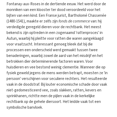
Fontanay-aux-Roses in de dertiende eeuw. Het werd door de
monniken van een klooster ter dood veroordeeld voor het
bijten van een kind. Een Franse jurist, Bartholomé Chassenée
(1480-1541), maakte er zelfs zijn
fonds de commerce
van: hij
verdedigde geregeld dieren voor de rechtbank. Het meest
bekend is zijn optreden in een zogenaamd 'rattenproces' in
Autun, waarbij hij pleitte voor ratten die waren aangeklaagd
voor vraatzucht. Interessant genoeg bleek dat bij die
processen een onderscheid werd gemaakt tussen twee
benaderingen, waarbij zowel de aard van het misdrijf en het
betrokken dier determinerende factoren waren. Voor
huisdieren en vee bestond weinig clementie. Wanneer die op
fysiek geweld jegens de mens werden betrapt, moesten ze 'in
persoon' verschijnen voor seculiere rechters. Het resulteerde
vaak in de doodstraf. Bij louter economische schade door vaak
niet-gedomesticeerd vee, zoals slakken, ratten, kevers en
sprinkhanen, richtte men de pijlen vaak in de kerkelijke
rechtbank op de gehele diersoort. Het leidde vaak tot een
symbolische banvloek.