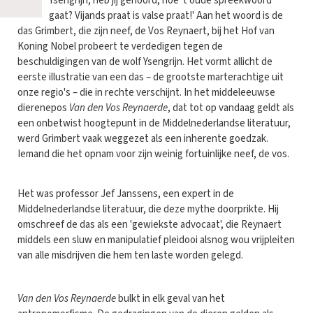
Ysengrijn, heb jij gehoord, hoe 't oude spreekwoord
gaat? Vijands praat is valse praat!' Aan het woord is de
das Grimbert, die zijn neef, de Vos Reynaert, bij het Hof van
Koning Nobel probeert te verdedigen tegen de
beschuldigingen van de wolf Ysengrijn. Het vormt allicht de
eerste illustratie van een das – de grootste marterachtige uit
onze regio's – die in rechte verschijnt. In het middeleeuwse
dierenepos
Van den Vos Reynaerde
, dat tot op vandaag geldt als
een onbetwist hoogtepunt in de Middelnederlandse literatuur,
werd Grimbert vaak weggezet als een inherente goedzak.
Iemand die het opnam voor zijn weinig fortuinlijke neef, de vos.
Het was professor Jef Janssens, een expert in de
Middelnederlandse literatuur, die deze mythe doorprikte. Hij
omschreef de das als een 'gewiekste advocaat', die Reynaert
middels een sluw en manipulatief pleidooi alsnog wou vrijpleiten
van alle misdrijven die hem ten laste worden gelegd.
Van den Vos Reynaerde
bulkt in elk geval van het