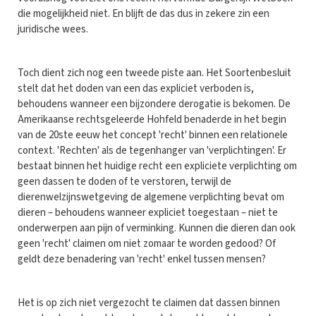
die mogelijkheid niet. En blijft de das dus in zekere zin een
juridische wees.
Toch dient zich nog een tweede piste aan. Het Soortenbesluit
stelt dat het doden van een das expliciet verboden is,
behoudens wanneer een bijzondere derogatie is bekomen. De
Amerikaanse rechtsgeleerde Hohfeld benaderde in het begin
van de 20ste eeuw het concept 'recht' binnen een relationele
context. 'Rechten' als de tegenhanger van 'verplichtingen'. Er
bestaat binnen het huidige recht een expliciete verplichting om
geen dassen te doden of te verstoren, terwijl de
dierenwelzijnswetgeving de algemene verplichting bevat om
dieren – behoudens wanneer expliciet toegestaan – niet te
onderwerpen aan pijn of verminking. Kunnen die dieren dan ook
geen 'recht' claimen om niet zomaar te worden gedood? Of
geldt deze benadering van 'recht' enkel tussen mensen?
Het is op zich niet vergezocht te claimen dat dassen binnen