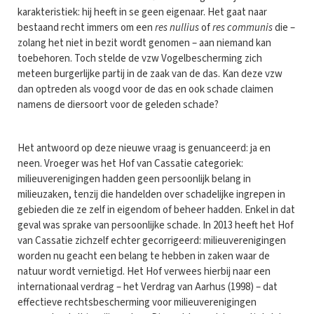
karakteristiek: hij heeft in se geen eigenaar. Het gaat naar
bestaand recht immers om een
res nullius
of
res communis
die –
zolang het niet in bezit wordt genomen – aan niemand kan
toebehoren. Toch stelde de vzw Vogelbescherming zich
meteen burgerlijke partij in de zaak van de das. Kan deze vzw
dan optreden als voogd voor de das en ook schade claimen
namens de diersoort voor de geleden schade?
Het antwoord op deze nieuwe vraag is genuanceerd: ja en
neen. Vroeger was het Hof van Cassatie categoriek:
milieuverenigingen hadden geen persoonlijk belang in
milieuzaken, tenzij die handelden over schadelijke ingrepen in
gebieden die ze zelf in eigendom of beheer hadden. Enkel in dat
geval was sprake van persoonlijke schade. In 2013 heeft het Hof
van Cassatie zichzelf echter gecorrigeerd: milieuverenigingen
worden nu geacht een belang te hebben in zaken waar de
natuur wordt vernietigd. Het Hof verwees hierbij naar een
internationaal verdrag – het Verdrag van Aarhus (1998) – dat
effectieve rechtsbescherming voor milieuverenigingen