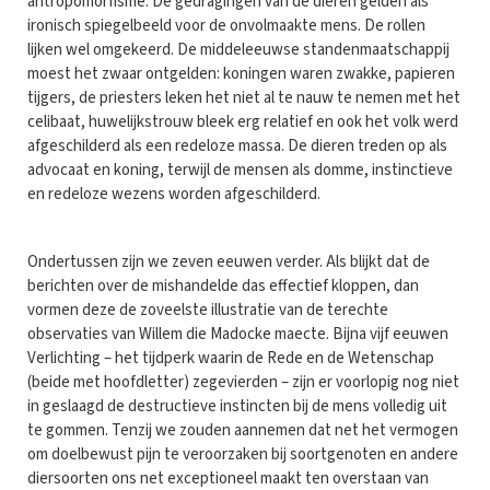
antropomorfisme. De gedragingen van de dieren gelden als
ironisch spiegelbeeld voor de onvolmaakte mens. De rollen
lijken wel omgekeerd. De middeleeuwse standenmaatschappij
moest het zwaar ontgelden: koningen waren zwakke, papieren
tijgers, de priesters leken het niet al te nauw te nemen met het
celibaat, huwelijkstrouw bleek erg relatief en ook het volk werd
afgeschilderd als een redeloze massa. De dieren treden op als
advocaat en koning, terwijl de mensen als domme, instinctieve
en redeloze wezens worden afgeschilderd.
Ondertussen zijn we zeven eeuwen verder. Als blijkt dat de
berichten over de mishandelde das effectief kloppen, dan
vormen deze de zoveelste illustratie van de terechte
observaties van Willem die Madocke maecte. Bijna vijf eeuwen
Verlichting – het tijdperk waarin de Rede en de Wetenschap
(beide met hoofdletter) zegevierden – zijn er voorlopig nog niet
in geslaagd de destructieve instincten bij de mens volledig uit
te gommen. Tenzij we zouden aannemen dat net het vermogen
om doelbewust pijn te veroorzaken bij soortgenoten en andere
diersoorten ons net exceptioneel maakt ten overstaan van