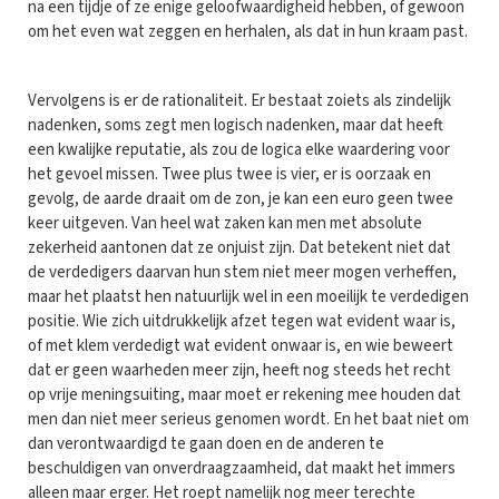
na een tijdje of ze enige geloofwaardigheid hebben, of gewoon
om het even wat zeggen en herhalen, als dat in hun kraam past.
Vervolgens is er de rationaliteit. Er bestaat zoiets als zindelijk
nadenken, soms zegt men logisch nadenken, maar dat heeft
een kwalijke reputatie, als zou de logica elke waardering voor
het gevoel missen. Twee plus twee is vier, er is oorzaak en
gevolg, de aarde draait om de zon, je kan een euro geen twee
keer uitgeven. Van heel wat zaken kan men met absolute
zekerheid aantonen dat ze onjuist zijn. Dat betekent niet dat
de verdedigers daarvan hun stem niet meer mogen verheffen,
maar het plaatst hen natuurlijk wel in een moeilijk te verdedigen
positie. Wie zich uitdrukkelijk afzet tegen wat evident waar is,
of met klem verdedigt wat evident onwaar is, en wie beweert
dat er geen waarheden meer zijn, heeft nog steeds het recht
op vrije meningsuiting, maar moet er rekening mee houden dat
men dan niet meer serieus genomen wordt. En het baat niet om
dan verontwaardigd te gaan doen en de anderen te
beschuldigen van onverdraagzaamheid, dat maakt het immers
alleen maar erger. Het roept namelijk nog meer terechte