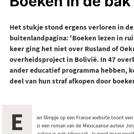
Boeken in de bak
Het stukje stond ergens verloren in d
buitenlandpagina: 'Boeken lezen in ruil
keer ging het niet over Rusland of Oek
overheidsproject in Bolivië. In 47 ov
ander educatief programma hebben, k
deel van hun straf afkopen door boeken
E
en filmpje op een Franse website toont een
is een roman van de Mexicaanse auteur Jorg
auteur is ook advocaat. Je weet maar nooit