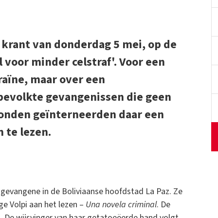
e krant van donderdag 5 mei, op de
 voor minder celstraf'. Voor een
raïne, maar over een
erbevolkte gevangenissen die geen
onden geïnterneerden daar een
 te lezen.
 gevangene in de Boliviaanse hoofdstad La Paz. Ze
e Volpi aan het lezen –
Una novela criminal
. De
. De wijsvinger van haar getatoeëerde hand volgt