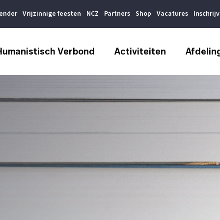
lender
Vrijzinnige feesten
NCZ
Partners
Shop
Vacatures
Inschrij
Humanistisch Verbond
Activiteiten
Afdelin