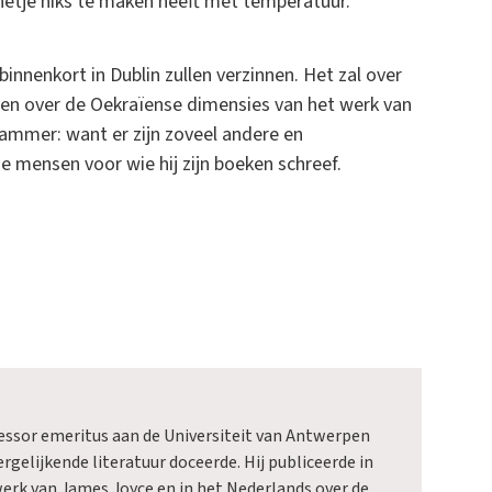
etje niks te maken heeft met temperatuur.
innenkort in Dublin zullen verzinnen. Het zal over
 en over de Oekraïense dimensies van het werk van
djammer: want er zijn zoveel andere en
e mensen voor wie hij zijn boeken schreef.
fessor emeritus aan de Universiteit van Antwerpen
ergelijkende literatuur doceerde. Hij publiceerde in
werk van James Joyce en in het Nederlands over de