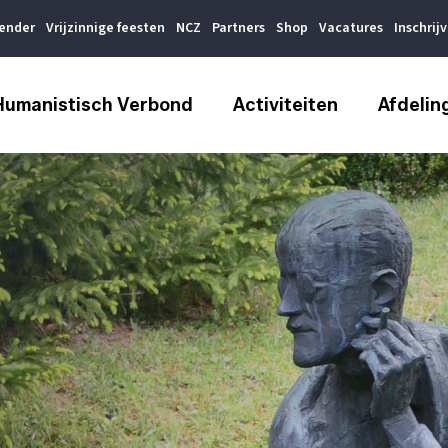
lender
Vrijzinnige feesten
NCZ
Partners
Shop
Vacatures
Inschrij
Humanistisch Verbond
Activiteiten
Afdelin