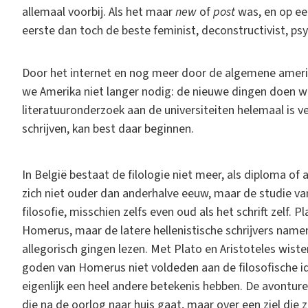
allemaal voorbij. Als het maar
new
of
post
was, en op ee
eerste dan toch de beste feminist, deconstructivist, ps
Door het internet en nog meer door de algemene amerik
we Amerika niet langer nodig: de nieuwe dingen doen we 
literatuuronderzoek aan de universiteiten helemaal is v
schrijven, kan best daar beginnen.
In België bestaat de filologie niet meer, als diploma of a
zich niet ouder dan anderhalve eeuw, maar de studie van
filosofie, misschien zelfs even oud als het schrift zelf.
Homerus, maar de latere hellenistische schrijvers namen
allegorisch gingen lezen. Met Plato en Aristoteles wiste
goden van Homerus niet voldeden aan de filosofische 
eigenlijk een heel andere betekenis hebben. De avontur
die na de oorlog naar huis gaat, maar over een ziel die 