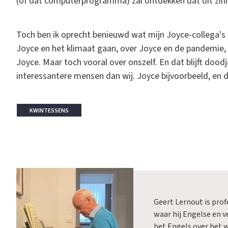
(of dat computerprogramma) zal ontdekken dat dit zinn
Toch ben ik oprecht benieuwd wat mijn Joyce-collega's b
Joyce en het klimaat gaan, over Joyce en de pandemie,
Joyce. Maar toch vooral over onszelf. En dat blijft doo
interessantere mensen dan wij. Joyce bijvoorbeeld, en d
KWINTESSENS
Geert Lernout is pro
waar hij Engelse en v
het Engels over het 