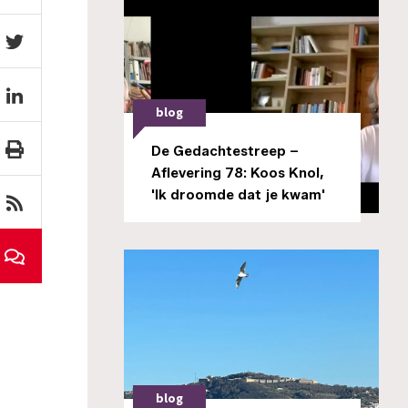
blog
De Gedachtestreep –
Aflevering 78: Koos Knol,
'Ik droomde dat je kwam'
blog