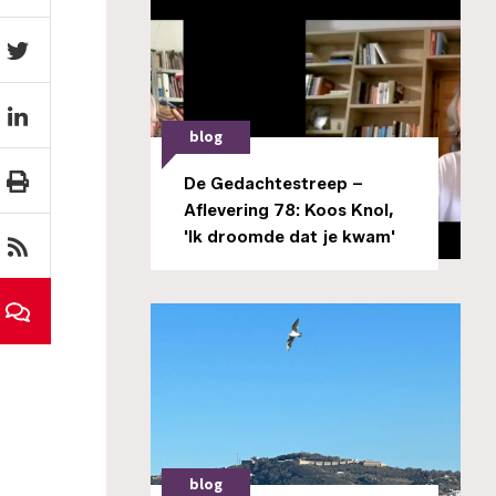
blog
De Gedachtestreep –
Aflevering 78: Koos Knol,
'Ik droomde dat je kwam'
blog