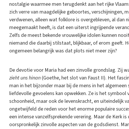
nostalgie waarmee men terugdenkt aan het rijke Vlaams
zich verre van maagdelijke geboortes, verschijningen, mi
verdwenen, alleen wat folklore is overgebleven, al dan n
meegemaakt heeft, is dat een uiterst ingrijpende verand
Zelfs de meest bekende vrouwelijke idolen kunnen nooit
niemand die daarbij stilstaat, blijkbaar, of erom geeft.
ongemeen belangrijk was dat plots niet meer zijn?
De devotie voor Maria had een zinvolle grondslag. Zij 
zieht uns hinan
(Goethe, het slot van Faust II). Het fasc
man in het bijzonder maar bij de mens in het algemeen
liefdevolle gevoelens kan opwekken. Ze is het symbool v
schoonheid, maar ook de levenskracht, en uiteindelijk va
ongetwijfeld de reden voor het enorme populaire succes
een intense vanzelfsprekende verering. Maar de Kerk is d
oorspronkelijk zinvolle aspecten van de godsdienst. Ma