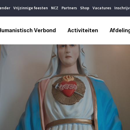
lender
Vrijzinnige feesten
NCZ
Partners
Shop
Vacatures
Inschrij
Humanistisch Verbond
Activiteiten
Afdelin