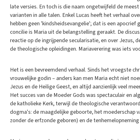
late versies. En toch is die naam ongetwijfeld de meest
varianten in alle talen. Enkel Lucas heeft het verhaal 
hebben geen 'kindsheidsevangelie'; dat is een apocrief 
concilie is Maria uit de belangstelling geraakt. De discu
reactie op de ingrijpende secularisatie, en over Jezus,
de theologische opleidingen. Mariaverering was iets vo
Het is een bevreemdend verhaal. Sinds het vroegste chr
vrouwelijke godin – anders kan men Maria echt niet noem
Jezus en de Heilige Geest, en altijd aanzienlijk veel mee
Het succes van de Moeder Gods was spectaculair en al
de katholieke Kerk, terwijl de theologische verantwoordi
dogma's: de maagdelijke geboorte, het moederschap va
zonder de erfzonde geboren) en de tenhemelopneming (1