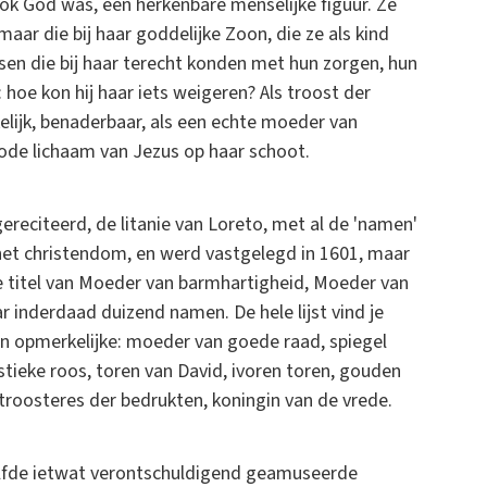
ok God was, een herkenbare menselijke figuur. Ze
aar die bij haar goddelijke Zoon, die ze als kind
en die bij haar terecht konden met hun zorgen, hun
 hoe kon hij haar iets weigeren? Als troost der
elijk, benaderbaar, als een echte moeder van
dode lichaam van Jezus op haar schoot.
reciteerd, de litanie van Loreto, met al de 'namen'
n het christendom, en werd vastgelegd in 1601, maar
e titel van Moeder van barmhartigheid, Moeder van
r inderdaad duizend namen. De hele lijst vind je
 en opmerkelijke: moeder van goede raad, spiegel
ystieke roos, toren van David, ivoren toren, gouden
troosteres der bedrukten, koningin van de vrede.
elfde ietwat verontschuldigend geamuseerde