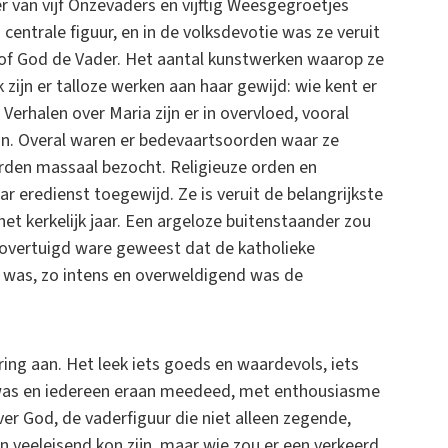
 van vijf Onzevaders en vijftig Weesgegroetjes
centrale figuur, en in de volksdevotie was ze veruit
s of God de Vader. Het aantal kunstwerken waarop ze
k zijn er talloze werken aan haar gewijd: wie kent er
Verhalen over Maria zijn er in overvloed, vooral
jn. Overal waren er bedevaartsoorden waar ze
erden massaal bezocht. Religieuze orden en
eredienst toegewijd. Ze is veruit de belangrijkste
et kerkelijk jaar. Een argeloze buitenstaander zou
 overtuigd ware geweest dat de katholieke
a was, zo intens en overweldigend was de
ring aan. Het leek iets goeds en waardevols, iets
was en iedereen eraan meedeed, met enthousiasme
er God, de vaderfiguur die niet alleen zegende,
en veeleisend kon zijn, maar wie zou er een verkeerd