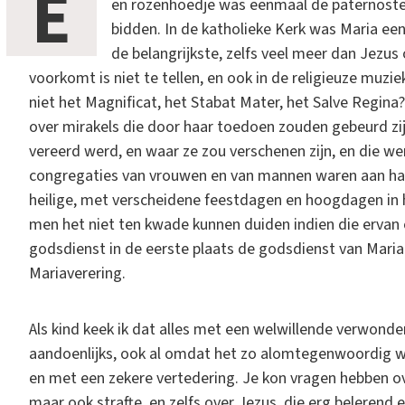
E
en rozenhoedje was eenmaal de paternoster
bidden. In de katholieke Kerk was Maria een 
de belangrijkste, zelfs veel meer dan Jezu
voorkomt is niet te tellen, en ook in de religieuze muzie
niet het Magnificat, het Stabat Mater, het Salve Regina? 
over mirakels die door haar toedoen zouden gebeurd zi
vereerd werd, en waar ze zou verschenen zijn, en die w
congregaties van vrouwen en van mannen waren aan haar 
heilige, met verscheidene feestdagen en hoogdagen in h
men het niet ten kwade kunnen duiden indien die ervan
godsdienst in de eerste plaats de godsdienst van Mari
Mariaverering.
Als kind keek ik dat alles met een welwillende verwonde
aandoenlijks, ook al omdat het zo alomtegenwoordig 
en met een zekere vertedering. Je kon vragen hebben ov
maar ook strafte, en zelfs over Jezus, die erg belerend 