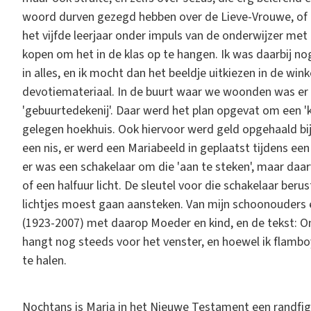
woord durven gezegd hebben over de Lieve-Vrouwe, of b
het vijfde leerjaar onder impuls van de onderwijzer me
kopen om het in de klas op te hangen. Ik was daarbij nog
in alles, en ik mocht dan het beeldje uitkiezen in de wink
devotiemateriaal. In de buurt waar we woonden was e
'gebuurtedekenij'. Daar werd het plan opgevat om een 'k
gelegen hoekhuis. Ook hiervoor werd geld opgehaald b
een nis, er werd een Mariabeeld in geplaatst tijdens een
er was een schakelaar om die 'aan te steken', maar daar
of een halfuur licht. De sleutel voor die schakelaar berus
lichtjes moest gaan aansteken. Van mijn schoonouders e
(1923-2007) met daarop Moeder en kind, en de tekst: O
hangt nog steeds voor het venster, en hoewel ik flambo
te halen.
Nochtans is Maria in het Nieuwe Testament een randfiguu