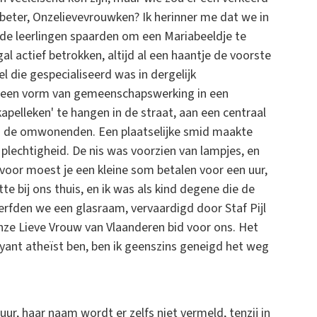
eter, Onzelievevrouwken? Ik herinner me dat we in
t de leerlingen spaarden om een Mariabeeldje te
al actief betrokken, altijd al een haantje de voorste
el die gespecialiseerd was in dergelijk
r een vorm van gemeenschapswerking in een
apelleken' te hangen in de straat, aan een centraal
ij de omwonenden. Een plaatselijke smid maakte
 plechtigheid. De nis was voorzien van lampjes, en
voor moest je een kleine som betalen voor een uur,
tte bij ons thuis, en ik was als kind degene die de
rfden we een glasraam, vervaardigd door Staf Pijl
nze Lieve Vrouw van Vlaanderen bid voor ons. Het
yant atheïst ben, ben ik geenszins geneigd het weg
r, haar naam wordt er zelfs niet vermeld, tenzij in