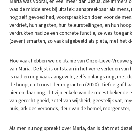
Maria was vooral, en veel meer dan Jezus, die immers o
was de middelares bij uitstek: aanspreekbaar als mens, m
nog zelf gevoed had, voorspraak kon doen voor de mens
verdriet, hun angsten, hun teleurstellingen, en hun hoop:
verdrukten had ze een concrete functie, ze was toegank
(zeven) smarten, zo vaak afgebeeld als piëta, met het 
Hoe vaak hebben we de litanie van Onze-Lieve-Vrouwe ge
van Maria. De lijst is ontstaan in het verre verleden va
is nadien nog vaak aangevuld, zelfs onlangs nog, met d
de hoop, en Troost der migranten (2020). Liefde gaf haa
hier en daar nog, dit zijn enkele van de meest bekende
van gerechtigheid, zetel van wijsheid, geestelijk vat, m
huis, ark des verbonds, deur van de hemel, morgenster, 
Als men nu nog spreekt over Maria, dan is dat met dez