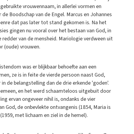
 gebruikte vrouwennaam, in allerlei vormen en
over de Boodschap van de Engel. Marcus en Johannes
genre dat pas later tot stand gekomen is. Na het
ssies gingen nu vooral over het bestaan van God, in
 de redder van de mensheid. Mariologie verdween uit
or (oude) vrouwen.
istendom was er blijkbaar behoefte aan een
en, ze is in feite de vierde persoon naast God,
r in de belangstelling dan de drie erkende 'goden'.
gemeen, en het werd schaamteloos uitgebuit door
ng ervan ongeveer nihil is, ondanks de vier
n God, de onbevlekte ontvangenis (1854, Maria is
959, met lichaam en ziel in de hemel).