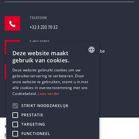
TELEFOON
+32 3 233 70 32
E-MAILADRES
secretariaat@humanistischverbond.be
Deze website maakt
gebruik van cookies.
BEZOEKADRES
ENGLISH
Deze website gebruikt cookies om uw
Pottenbrug 4
gebruikerservaring te verbeteren. Door
DUTCH
Antwerpen, 2000
onze website te gebruiken, stemt u in met
alle cookies in overeenstemming met ons
Cookiebeleid.
Lees verder
STRIKT NOODZAKELIJK
PRESTATIE
TARGETING
© Humanistisch Verbond 2026
FUNCTIONEEL
Privacy