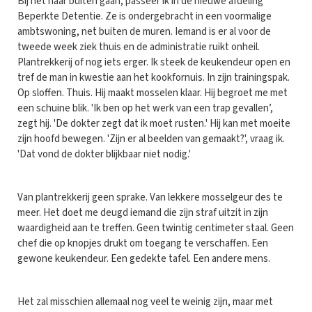
Bij het naar buiten gaan, passeer ik in de nieuwe afdeling
Beperkte Detentie. Ze is ondergebracht in een voormalige
ambtswoning, net buiten de muren. Iemand is er al voor de
tweede week ziek thuis en de administratie ruikt onheil.
Plantrekkerij of nog iets erger. Ik steek de keukendeur open en
tref de man in kwestie aan het kookfornuis. In zijn trainingspak.
Op sloffen. Thuis. Hij maakt mosselen klaar. Hij begroet me met
een schuine blik. 'Ik ben op het werk van een trap gevallen’,
zegt hij. 'De dokter zegt dat ik moet rusten.' Hij kan met moeite
zijn hoofd bewegen. 'Zijn er al beelden van gemaakt?', vraag ik.
'Dat vond de dokter blijkbaar niet nodig.'
Van plantrekkerij geen sprake. Van lekkere mosselgeur des te
meer. Het doet me deugd iemand die zijn straf uitzit in zijn
waardigheid aan te treffen. Geen twintig centimeter staal. Geen
chef die op knopjes drukt om toegang te verschaffen. Een
gewone keukendeur. Een gedekte tafel. Een andere mens.
Het zal misschien allemaal nog veel te weinig zijn, maar met