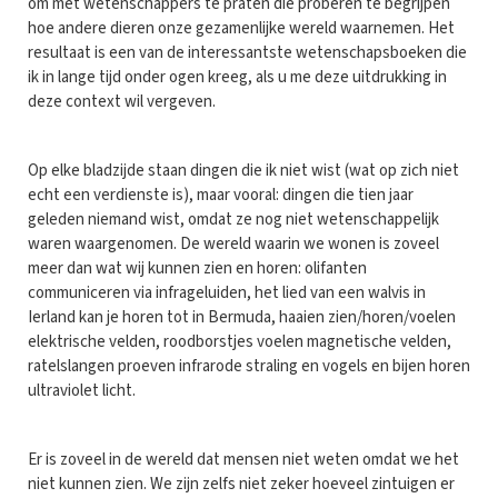
om met wetenschappers te praten die proberen te begrijpen
hoe andere dieren onze gezamenlijke wereld waarnemen. Het
resultaat is een van de interessantste wetenschapsboeken die
ik in lange tijd onder ogen kreeg, als u me deze uitdrukking in
deze context wil vergeven.
Op elke bladzijde staan dingen die ik niet wist (wat op zich niet
echt een verdienste is), maar vooral: dingen die tien jaar
geleden niemand wist, omdat ze nog niet wetenschappelijk
waren waargenomen. De wereld waarin we wonen is zoveel
meer dan wat wij kunnen zien en horen: olifanten
communiceren via infrageluiden, het lied van een walvis in
Ierland kan je horen tot in Bermuda, haaien zien/horen/voelen
elektrische velden, roodborstjes voelen magnetische velden,
ratelslangen proeven infrarode straling en vogels en bijen horen
ultraviolet licht.
Er is zoveel in de wereld dat mensen niet weten omdat we het
niet kunnen zien. We zijn zelfs niet zeker hoeveel zintuigen er