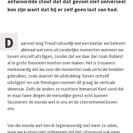
antwoordde stout dat dat gevoel niet universeel
kon zijn want dat hij er zelf geen last van had.
D
aarover loog Freud natuurlijk wel een beetje: we beleven
allemaal wel eens uitzonderlijke momenten wanneer we
boven onszelf uitstijgen, zonder dat we daar dan zoals Rolland
al te grote theorieën moeten over maken. Het is trouwens
merkwaardig dat we voor die momenten vaak verticale beelden
gebruiken, zoals daarnet de uitdrukking 'boven zichzelf
uitstijgen' en ook theologen noemen dit graag de verticale
dimensie. Zelfs de anders zo nuchtere Immanuel Kant vond dat
er maar twee dingen de menselijke geest echt kunnen
fascineren: de morele wet in ons en de sterrenhemel boven
ons.
Van die morele wet ben ik tegenwoordig niet meer zo zeker,
maar we kunnen niet ontkennen dat het uitspansel ook meer