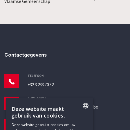
Vlaamse Gemeenschap
Contactgegevens
TELEFOON
+32 3 233 70 32
E-MAILADRES
secretariaat@humanistischverbond.be
Deze website maakt
gebruik van cookies.
BEZOEKADRES
ENGLISH
Deze website gebruikt cookies om uw
Pottenbrug 4