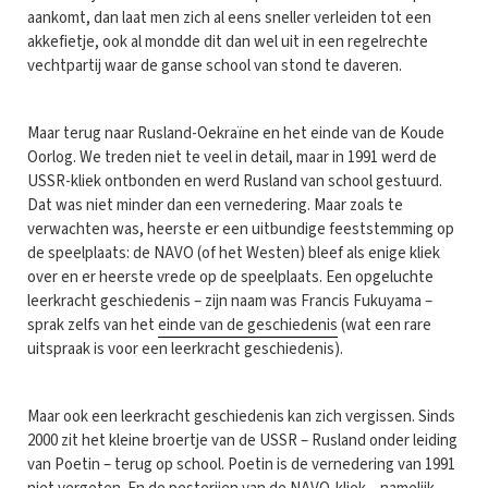
aankomt, dan laat men zich al eens sneller verleiden tot een
akkefietje, ook al mondde dit dan wel uit in een regelrechte
vechtpartij waar de ganse school van stond te daveren.
Maar terug naar Rusland-Oekraïne en het einde van de Koude
Oorlog. We treden niet te veel in detail, maar in 1991 werd de
USSR-kliek ontbonden en werd Rusland van school gestuurd.
Dat was niet minder dan een vernedering. Maar zoals te
verwachten was, heerste er een uitbundige feeststemming op
de speelplaats: de NAVO (of het Westen) bleef als enige kliek
over en er heerste vrede op de speelplaats. Een opgeluchte
leerkracht geschiedenis – zijn naam was Francis Fukuyama –
sprak zelfs van het
einde van de geschiedenis
(wat een rare
uitspraak is voor een leerkracht geschiedenis).
Maar ook een leerkracht geschiedenis kan zich vergissen. Sinds
2000 zit het kleine broertje van de USSR – Rusland onder leiding
van Poetin – terug op school. Poetin is de vernedering van 1991