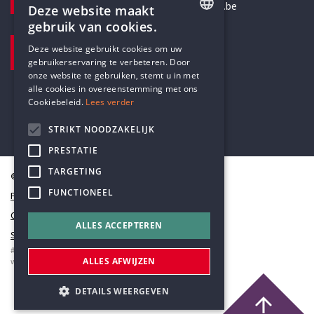
secretariaat@humanistischverbond.be
Deze website maakt
gebruik van cookies.
BEZOEKADRES
ENGLISH
Deze website gebruikt cookies om uw
Pottenbrug 4
gebruikerservaring te verbeteren. Door
DUTCH
Antwerpen, 2000
onze website te gebruiken, stemt u in met
alle cookies in overeenstemming met ons
Cookiebeleid.
Lees verder
STRIKT NOODZAKELIJK
PRESTATIE
TARGETING
© Humanistisch Verbond 2026
FUNCTIONEEL
Privacy
Cookiestatement
ALLES ACCEPTEREN
Sitemap
#codedwithlove by
Codelines
ALLES AFWIJZEN
webapplicaties
,
mobiele apps
&
maatwerk websites
DETAILS WEERGEVEN