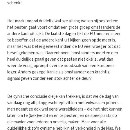
schenkt.
Het maakt vooral duidelijk wat we al lang weten bij pesterijen:
het pesten gaat voort omdat een grote groep
omstaanders
de
andere kant uit kijkt. De laatste dagen lijkt de EU meer en meer
te beseffen dat de andere kant uit kijken geen optie meer is,
maar het was beter geweest indien de EU veel vroeger tot dat
besef gekomen was. Daarenboven: omstaanders moeten een
heel duidelijk signaal geven dat pesten niet oké is, wat dan
weer de vraag oproept over de noodzaak van een Europees
leger. Anders gezegd: kan je als omstaander een krachtig
signaal geven zonder een stok achter de deur?
De cynische conclusie die je kan trekken, is dat we de dag van
vandaag nog altijd opgescheept zitten met volwassen pubers –
men noemt ze ook wel eens wereldleiders – die het niet kunnen
laten om te (bek)vechten en te pesten, en de speelplaats op
die manier voor iedereen onveilig maken. Maar voor alle
duidelijkheid: zo'n cynisme heb ik niet verkondigd in de klas. We