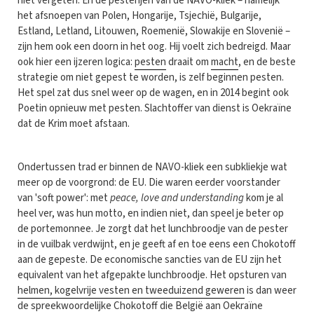
niet vergeten. En de pesterijen van de NAVO-kliek – namelijk
het afsnoepen van Polen, Hongarije, Tsjechië, Bulgarije,
Estland, Letland, Litouwen, Roemenië, Slowakije en Slovenië –
zijn hem ook een doorn in het oog. Hij voelt zich bedreigd. Maar
ook hier een ijzeren logica:
pesten
draait om
macht
, en de beste
strategie om niet gepest te worden, is zelf beginnen pesten.
Het spel zat dus snel weer op de wagen, en in 2014 begint ook
Poetin opnieuw met pesten. Slachtoffer van dienst is Oekraïne
dat de Krim moet afstaan.
Ondertussen trad er binnen de NAVO-kliek een subkliekje wat
meer op de voorgrond: de EU. Die waren eerder voorstander
van 'soft power': met
peace, love and understanding
kom je al
heel ver, was hun motto, en indien niet, dan speel je beter op
de portemonnee. Je zorgt dat het lunchbroodje van de pester
in de vuilbak verdwijnt, en je geeft af en toe eens een Chokotoff
aan de gepeste. De economische sancties van de EU zijn het
equivalent van het afgepakte lunchbroodje. Het opsturen van
helmen, kogelvrije vesten en tweeduizend geweren
is dan weer
de spreekwoordelijke Chokotoff die België aan Oekraïne