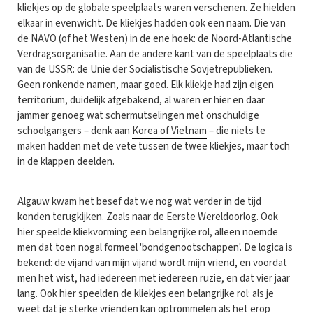
kliekjes op de globale speelplaats waren verschenen. Ze hielden
elkaar in evenwicht. De kliekjes hadden ook een naam. Die van
de NAVO (of het Westen) in de ene hoek: de Noord-Atlantische
Verdragsorganisatie. Aan de andere kant van de speelplaats die
van de USSR: de Unie der Socialistische Sovjetrepublieken.
Geen ronkende namen, maar goed. Elk kliekje had zijn eigen
territorium, duidelijk afgebakend, al waren er hier en daar
jammer genoeg wat schermutselingen met onschuldige
schoolgangers – denk aan
Korea of Vietnam
– die niets te
maken hadden met de vete tussen de twee kliekjes, maar toch
in de klappen deelden.
Algauw kwam het besef dat we nog wat verder in de tijd
konden terugkijken. Zoals naar de Eerste Wereldoorlog. Ook
hier speelde kliekvorming een belangrijke rol, alleen noemde
men dat toen nogal formeel 'bondgenootschappen'. De logica is
bekend: de vijand van mijn vijand wordt mijn vriend, en voordat
men het wist, had iedereen met iedereen ruzie, en dat vier jaar
lang. Ook hier speelden de kliekjes een belangrijke rol: als je
weet dat je sterke vrienden kan optrommelen als het erop