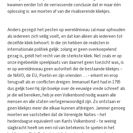
kwamen eerder tot de verrassende conclusie dat er maar één
oplossing is: we moeten af van die rivaliserende kliekjes.
Anders gezegd: het pesten op wereldniveau zal maar ophouden
als iedereen zich veilig voelt, en dat kan alleen als iedereen tot
dezelfde kliek behoort. In die zin hebben de realisten in
internationale politiek gelijk: zolang er geen overkoepelend
gezag is, geldt het recht van de sterkste kliek. Net zoals er op
onze ingebeelde speelplaats van daarnet geen toezicht was, is
er op wereldniveau geen autoriteit die de bestaande kliekjes –
de NAVO, de EU, Poetin en zijn vrienden … – erkent en erop
terugvalt als er conflicten dreigen. Immanuel Kant had in 1795
dus gelijk toen hij zijn boekje over de eeuwige vrede schreef: als
je die wil bereiken, heb je een Volkenbond nodig waarin alle
mensen en alle staten vertegenwoordigd zijn. Zo ontstaan er
geen kliekjes meer die elkaar kunnen afdreigen. Jammer genoeg
moeten we vaststellen dat de Verenigde Naties – het
hedendaagse equivalent van Kants Volkenbond – te weinig
slagkracht heeft om een rol van betekenis te spelen in het