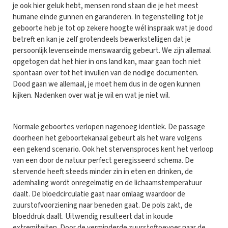
je ook hier geluk hebt, mensen rond staan die je het meest
humane einde gunnen en garanderen. In tegenstelling tot je
geboorte heb je tot op zekere hoogte wél inspraak wat je dood
betreft en kan je zelf grotendeels bewerkstelligen dat je
persoonlijk levenseinde menswaardig gebeurt. We zijn allemaal
opgetogen dat het hier in ons land kan, maar gaan toch niet
spontaan over tot het invullen van de nodige documenten.
Dood gaan we allemaal, je moet hem dus in de ogen kunnen
kijken. Nadenken over wat je wil en wat je niet wil.
Normale geboortes verlopen nagenoeg identiek. De passage
doorheen het geboortekanaal gebeurt als het ware volgens
een gekend scenario. Ook het stervensproces kent het verloop
van een door de natuur perfect geregisseerd schema. De
stervende heeft steeds minder zin in eten en drinken, de
ademhaling wordt onregelmatig en de lichaamstemperatuur
daalt. De bloedcirculatie gaat naar omlaag waardoor de
zuurstofvoorziening naar beneden gaat. De pols zakt, de
bloeddruk daalt. Uitwendig resulteert dat in koude
extremiteiten. Door de verminderde zuurstoftoevoer naar de