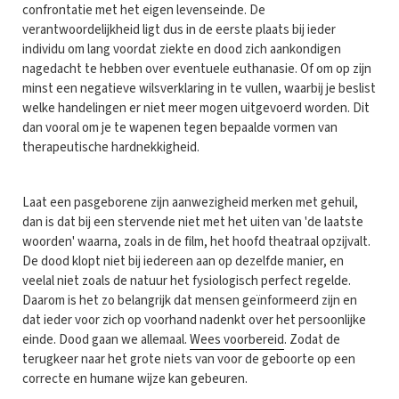
confrontatie met het eigen levenseinde. De
verantwoordelijkheid ligt dus in de eerste plaats bij ieder
individu om lang voordat ziekte en dood zich aankondigen
nagedacht te hebben over eventuele euthanasie. Of om op zijn
minst een negatieve wilsverklaring in te vullen, waarbij je beslist
welke handelingen er niet meer mogen uitgevoerd worden. Dit
dan vooral om je te wapenen tegen bepaalde vormen van
therapeutische hardnekkigheid.
Laat een pasgeborene zijn aanwezigheid merken met gehuil,
dan is dat bij een stervende niet met het uiten van 'de laatste
woorden' waarna, zoals in de film, het hoofd theatraal opzijvalt.
De dood klopt niet bij iedereen aan op dezelfde manier, en
veelal niet zoals de natuur het fysiologisch perfect regelde.
Daarom is het zo belangrijk dat mensen geïnformeerd zijn en
dat ieder voor zich op voorhand nadenkt over het persoonlijke
einde. Dood gaan we allemaal.
Wees voorbereid
. Zodat de
terugkeer naar het grote niets van voor de geboorte op een
correcte en humane wijze kan gebeuren.