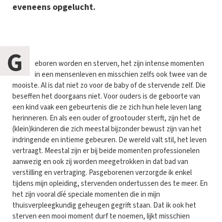
eveneens opgelucht.
G
eboren worden en sterven, het zijn intense momenten
in een mensenleven en misschien zelfs ook twee van de
mooiste. Al is dat niet zo voor de baby of de stervende zelf. Die
beseffen het doorgaans niet. Voor ouders is de geboorte van
een kind vaak een gebeurtenis die ze zich hun hele leven lang
herinneren. En als een ouder of grootouder sterft, zijn het de
(klein)kinderen die zich meestal bijzonder bewust zijn van het
indringende en intieme gebeuren. De wereld valt stil, het leven
vertraagt. Meestal zijn er bij beide momenten professionelen
aanwezig en ook zij worden meegetrokken in dat bad van
verstilling en vertraging. Pasgeborenen verzorgde ik enkel
tijdens mijn opleiding, stervenden ondertussen des te meer. En
het zijn vooral díé speciale momenten die in mijn
thuisverpleegkundig geheugen gegrift staan. Dat ik ook het
sterven een mooi moment durf te noemen, lijkt misschien