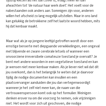
tijdstip kiezen als het dan zover is, vraagt meer lef dan
afwachten tot 'de natuur haar werk doet'. Het voelt voor de
nabestaanden ook anders aan. Sommigen zijn voor, anderen
willen het afscheid zo lang mogelijk uitstellen. Maar in ons land
kan gelukkig de betrokkene zelf het laatste woord hebben, mits
hij dat kenbaar maakt.
Maar wat als je op jongere leeftijd getroffen wordt door een
ernstige beroerte met diepgaande verwikkelingen, een ongeval
met blijvende en zware cerebrale letsels of wanneer een
onvoorziene irreversibele comateuze toestand je overvalt? Je
bent met andere woorden in een vegetatieve toestand en kan
je wensen niet meer kenbaar maken. Als je liever niet wil dat dit
jou overkomt, dan is het belangrijk te weten dat je daarvoor
tijdig de nodige documenten kan invullen en een
plaatsvervanger aanduiden die jou dan vertegenwoordigt
wanneer je het zelf niet meer kan, de naam van die
vertrouwenspersoon komt ook op het formulier. Weinigen
denken erover na om die voorzorg te nemen, ook vrijzinnigen
niet. Het wordt voor zich uit geschoven, die nodige