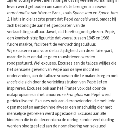
zijn entourage weet men al langer dat hij veeleer kunstmatig in
leven werd gehouden om cameo's te brengen in nieuwe
marchandise
van Warner Bros, zoals
Space Jam
en
Space Jam
2
. Het is in die laatste prent dat Pepé
cancelé
werd, omdat hij
zich bezondigde aan het goedpraten van de
verkrachtingscultuur. Jawel, dat heeft u goed gelezen. Pepé,
een komisch stripfiguurtje dat vooral tussen 1945 en 1968
furore maakte, faciliteert de verkrachtingscultuur.
Wij excuseren ons voor de laattijdigheid van deze faire-part,
maar die is er omdat er geen rouwbrieven werden
rondgestuurd. Wel excuses. Excuses aan de talloze wijfjes die
het sensuele geweld van Pepé aan de lijve mochten
ondervinden, aan de talloze vrouwen die te maken kregen met
incels
die zich door de verleidingstruken van Pepé lieten
inspireren. Excuses ook aan het Franse volk dat door de
malapropismes in het amoureuze
Franglais
van Pepé werd
geridiculiseerd. Excuses ook aan dierenvrienden die met lede
ogen moesten aanzien hoe alweer een onschuldig dier met
menselijke gebreken werd opgezadeld. Excuses aan alle
kinderen die in de decennia na de oorlog zonder veel duiding
werden blootgesteld aan de normalisering van seksueel