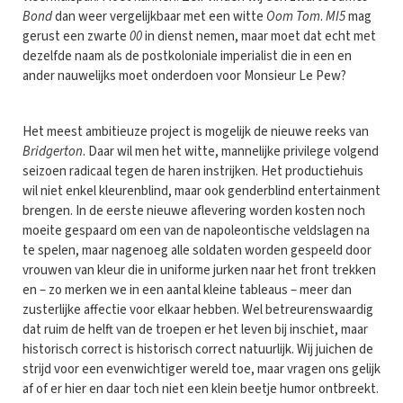
Bond
dan weer vergelijkbaar met een witte
Oom Tom
.
MI5
mag
gerust een zwarte
00
in dienst nemen, maar moet dat echt met
dezelfde naam als de postkoloniale imperialist die in een en
ander nauwelijks moet onderdoen voor Monsieur Le Pew?
Het meest ambitieuze project is mogelijk de nieuwe reeks van
Bridgerton
. Daar wil men het witte, mannelijke privilege volgend
seizoen radicaal tegen de haren instrijken. Het productiehuis
wil niet enkel kleurenblind, maar ook genderblind entertainment
brengen. In de eerste nieuwe aflevering worden kosten noch
moeite gespaard om een van de napoleontische veldslagen na
te spelen, maar nagenoeg alle soldaten worden gespeeld door
vrouwen van kleur die in uniforme jurken naar het front trekken
en – zo merken we in een aantal kleine tableaus – meer dan
zusterlijke affectie voor elkaar hebben. Wel betreurenswaardig
dat ruim de helft van de troepen er het leven bij inschiet, maar
historisch correct is historisch correct natuurlijk. Wij juichen de
strijd voor een evenwichtiger wereld toe, maar vragen ons gelijk
af of er hier en daar toch niet een klein beetje humor ontbreekt.