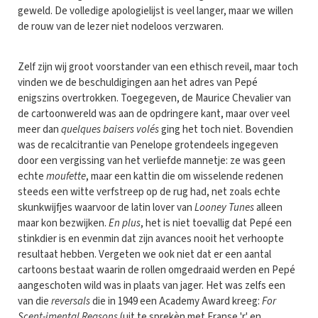
geweld. De volledige apologielijst is veel langer, maar we willen
de rouw van de lezer niet nodeloos verzwaren.
Zelf zijn wij groot voorstander van een ethisch reveil, maar toch
vinden we de beschuldigingen aan het adres van Pepé
enigszins overtrokken. Toegegeven, de Maurice Chevalier van
de cartoonwereld was aan de opdringere kant, maar over veel
meer dan
quelques baisers volés
ging het toch niet. Bovendien
was de recalcitrantie van Penelope grotendeels ingegeven
door een vergissing van het verliefde mannetje: ze was geen
echte
moufette
, maar een kattin die om wisselende redenen
steeds een witte verfstreep op de rug had, net zoals echte
skunkwijfjes waarvoor de latin lover van
Looney Tunes
alleen
maar kon bezwijken.
En plus
, het is niet toevallig dat Pepé een
stinkdier is en evenmin dat zijn avances nooit het verhoopte
resultaat hebben. Vergeten we ook niet dat er een aantal
cartoons bestaat waarin de rollen omgedraaid werden en Pepé
aangeschoten wild was in plaats van jager. Het was zelfs een
van die
reversals
die in 1949 een Academy Award kreeg:
For
Scent-imental Reasons
(uit te sprekèn met Franse 'r' en