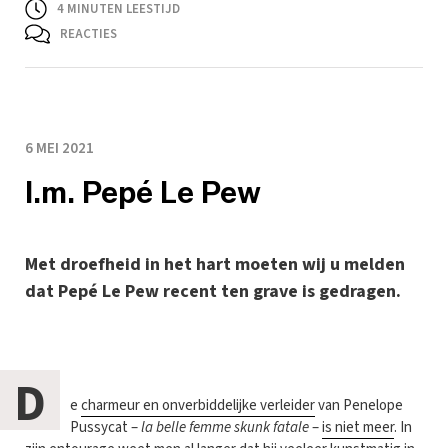
4
MINUTEN LEESTIJD
REACTIES
6 MEI 2021
I.m. Pepé Le Pew
Met droefheid in het hart moeten wij u melden
dat Pepé Le Pew recent ten grave is gedragen.
D
e
charmeur en onverbiddelijke verleider
van Penelope
Pussycat –
la belle femme skunk fatale
–
is niet meer
. In