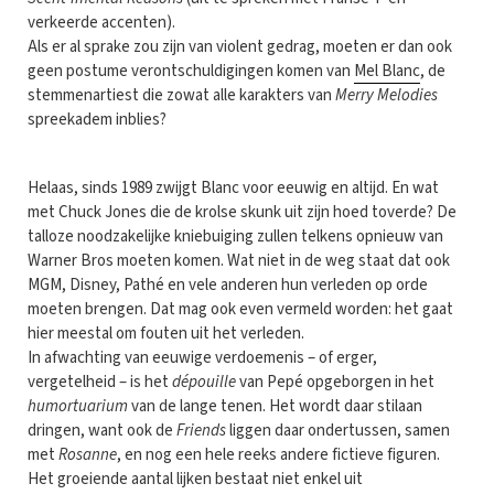
verkeerde accenten).
Als er al sprake zou zijn van violent gedrag, moeten er dan ook
geen postume verontschuldigingen komen van
Mel Blanc
, de
stemmenartiest die zowat alle karakters van
Merry Melodies
spreekadem inblies?
Helaas, sinds 1989 zwijgt Blanc voor eeuwig en altijd. En wat
met Chuck Jones die de krolse skunk uit zijn hoed toverde? De
talloze noodzakelijke kniebuiging zullen telkens opnieuw van
Warner Bros moeten komen. Wat niet in de weg staat dat ook
MGM, Disney, Pathé en vele anderen hun verleden op orde
moeten brengen. Dat mag ook even vermeld worden: het gaat
hier meestal om fouten uit het verleden.
In afwachting van eeuwige verdoemenis – of erger,
vergetelheid – is het
dépouille
van Pepé opgeborgen in het
humortuarium
van de lange tenen. Het wordt daar stilaan
dringen, want ook de
Friends
liggen daar ondertussen, samen
met
Rosanne
, en nog een hele reeks andere fictieve figuren.
Het groeiende aantal lijken bestaat niet enkel uit