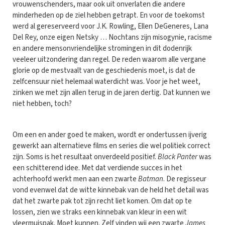
vrouwenschenders, maar ook uit onverlaten die andere
minderheden op de ziel hebben getrapt. En voor de toekomst
werd al gereserveerd voor J.K. Rowling, Ellen DeGeneres, Lana
Del Rey, onze eigen Netsky … Nochtans zijn misogynie, racisme
en andere mensonvriendelijke stromingen in dit dodenrijk
veeleer uitzondering dan regel. De reden waarom alle vergane
glorie op de mestvaalt van de geschiedenis moet, is dat de
zelfcensuur niet helemaal waterdicht was. Voor je het weet,
zinken we met zijn allen terug in de jaren dertig. Dat kunnen we
niet hebben, toch?
Om een en ander goed te maken, wordt er ondertussen ijverig
gewerkt aan alternatieve films en series die wel politiek correct
zijn. Soms is het resultaat onverdeeld positief.
Black Panter
was
een schitterend idee. Met dat verdiende succes in het
achterhoofd werkt men aan een zwarte
Batman
. De regisseur
vond evenwel dat de witte kinnebak van de held het detail was
dat het zwarte pak tot zijn recht liet komen. Om dat op te
lossen, zien we straks een kinnebak van kleur in een wit
vleermuispak. Moet kunnen. Zelf vinden wij een zwarte
James