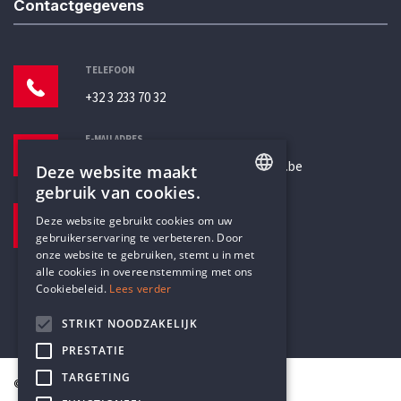
Contactgegevens
TELEFOON
+32 3 233 70 32
E-MAILADRES
secretariaat@humanistischverbond.be
Deze website maakt
gebruik van cookies.
BEZOEKADRES
ENGLISH
Deze website gebruikt cookies om uw
Pottenbrug 4
gebruikerservaring te verbeteren. Door
DUTCH
Antwerpen, 2000
onze website te gebruiken, stemt u in met
alle cookies in overeenstemming met ons
Cookiebeleid.
Lees verder
STRIKT NOODZAKELIJK
PRESTATIE
TARGETING
© Humanistisch Verbond 2026