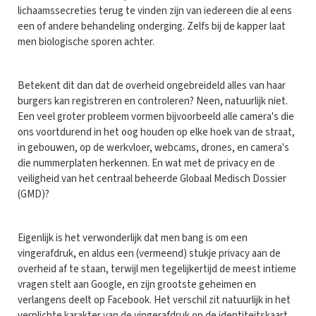
lichaamssecreties terug te vinden zijn van iedereen die al eens
een of andere behandeling onderging. Zelfs bij de kapper laat
men biologische sporen achter.
Betekent dit dan dat de overheid ongebreideld alles van haar
burgers kan registreren en controleren? Neen, natuurlijk niet.
Een veel groter probleem vormen bijvoorbeeld alle camera's die
ons voortdurend in het oog houden op elke hoek van de straat,
in gebouwen, op de werkvloer, webcams, drones, en camera's
die nummerplaten herkennen. En wat met de privacy en de
veiligheid van het centraal beheerde Globaal Medisch Dossier
(GMD)?
Eigenlijk is het verwonderlijk dat men bang is om een
vingerafdruk, en aldus een (vermeend) stukje privacy aan de
overheid af te staan, terwijl men tegelijkertijd de meest intieme
vragen stelt aan Google, en zijn grootste geheimen en
verlangens deelt op Facebook. Het verschil zit natuurlijk in het
verplichte karakter van de vingerafdruk op de identiteitskaart