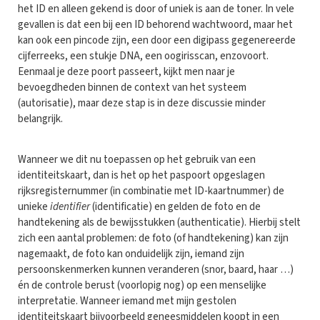
het ID en alleen gekend is door of uniek is aan de toner. In vele
gevallen is dat een bij een ID behorend wachtwoord, maar het
kan ook een pincode zijn, een door een digipass gegenereerde
cijferreeks, een stukje DNA, een oogirisscan, enzovoort.
Eenmaal je deze poort passeert, kijkt men naar je
bevoegdheden binnen de context van het systeem
(autorisatie), maar deze stap is in deze discussie minder
belangrijk.
Wanneer we dit nu toepassen op het gebruik van een
identiteitskaart, dan is het op het paspoort opgeslagen
rijksregisternummer (in combinatie met ID-kaartnummer) de
unieke
identifier
(identificatie) en gelden de foto en de
handtekening als de bewijsstukken (authenticatie). Hierbij stelt
zich een aantal problemen: de foto (of handtekening) kan zijn
nagemaakt, de foto kan onduidelijk zijn, iemand zijn
persoonskenmerken kunnen veranderen (snor, baard, haar …)
én de controle berust (voorlopig nog) op een menselijke
interpretatie. Wanneer iemand met mijn gestolen
identiteitskaart bijvoorbeeld geneesmiddelen koopt in een