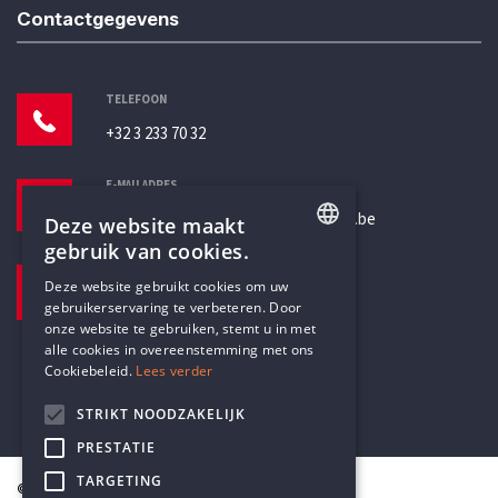
Contactgegevens
TELEFOON
+32 3 233 70 32
E-MAILADRES
secretariaat@humanistischverbond.be
Deze website maakt
gebruik van cookies.
BEZOEKADRES
ENGLISH
Deze website gebruikt cookies om uw
Pottenbrug 4
gebruikerservaring te verbeteren. Door
DUTCH
Antwerpen, 2000
onze website te gebruiken, stemt u in met
alle cookies in overeenstemming met ons
Cookiebeleid.
Lees verder
STRIKT NOODZAKELIJK
PRESTATIE
TARGETING
© Humanistisch Verbond 2026