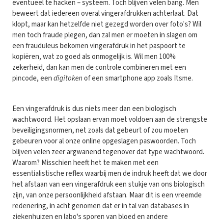
eventueel te hacken – systeem. Toch blijven velen bang. Men
beweert dat iedereen overal vingerafdrukken achterlaat. Dat
klopt, maar kan hetzelfde niet gezegd worden over foto's? Wil
men toch fraude plegen, dan zal men er moeten in slagen om
een frauduleus bekomen vingerafdruk in het paspoort te
kopiëren, wat zo goed als onmogelijk is. Wil men 100%
zekerheid, dan kan men de controle combineren met een
pincode, een
digitoken
of een smartphone app zoals Itsme.
Een vingerafdruk is dus niets meer dan een biologisch
wachtwoord. Het opslaan ervan moet voldoen aan de strengste
beveiligingsnormen, net zoals dat gebeurt of zou moeten
gebeuren voor al onze online opgeslagen paswoorden. Toch
blijven velen zeer argwanend tegenover dat type wachtwoord.
Waarom? Misschien heeft het te maken met een
essentialistische reflex waarbij men de indruk heeft dat we door
het afstaan van een vingerafdruk een stukje van ons biologisch
zijn, van onze persoonlijkheid afstaan. Maar dit is een vreemde
redenering, in acht genomen dat er in tal van databases in
ziekenhuizen en labo's sporen van bloed en andere