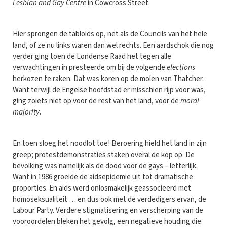
Lesbian and Gay Centre
in Cowcross Street.
Hier sprongen de tabloids op, net als de Councils van het hele
land, of ze nu links waren dan wel rechts. Een aardschok die nog
verder ging toen de Londense Raad het tegen alle
verwachtingen in presteerde om bij de volgende
elections
herkozen te raken. Dat was koren op de molen van Thatcher.
Want terwijl de Engelse hoofdstad er misschien rijp voor was,
ging zoiets niet op voor de rest van het land, voor de
moral
majority
.
En toen sloeg het noodlot toe! Beroering hield het land in zijn
greep; protestdemonstraties staken overal de kop op. De
bevolking was namelijk als de dood voor de gays – letterlijk.
Want in 1986 groeide de aidsepidemie uit tot dramatische
proporties. En aids werd onlosmakelijk geassocieerd met
homoseksualiteit … en dus ook met de verdedigers ervan, de
Labour Party. Verdere stigmatisering en verscherping van de
vooroordelen bleken het gevolg, een negatieve houding die