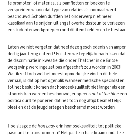
te promoten' of materiaal als pamfletten en boeken te
verspreiden waarin dat type van relaties als normaal werd
beschouwd. Scholen durfden het onderwerp niet meer
klassikaal aan te snijden uit angst overheidssteun te verliezen
en studentenwerkgroepen rond dit item hielden op te bestaan.
Laten we niet vergeten dat heel deze geschiedenis van amper
dertig jaar terug dateert! En laten we tegelijk benadrukken dat
de discriminatie in kwestie die onder Thatcher in de Britse
wetgeving werd ingelast pas afgeschaft zou worden in 2003!
Wat ikzelf toch wel het meest opmerkelijke vind in dit hele
verhaal, is dat op het ogenblik wanneer medische specialisten
tot het besluit komen dat homoseksualiteit niet langer als een
stoornis kan worden beschouwd, er opeens
out of the blue
een
politica durft te poneren dat het toch nog altijd besmettelijk
bleef en dat de jeugd ertegen beschermd moest worden.
Hoe slaagde de
Iron Lady
erin homoseksualiteit tot politieke
pasmunt te transformeren? Het paste in haar kraam omdat ze