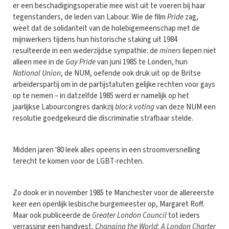
er een beschadigingsoperatie mee wist uit te voeren bij haar
tegenstanders, de leden van Labour. Wie de film
Pride
zag,
weet dat de solidariteit van de holebigemeenschap met de
mijnwerkers tijdens hun historische staking uit 1984
resulteerde in een wederzijdse sympathie: de
miners
liepen niet
alleen mee in de
Gay Pride
van juni 1985 te Londen, hun
National Union
, de NUM, oefende ook druk uit op de Britse
arbeiderspartij om in de partijstatuten gelijke rechten voor gays
op te nemen – in datzelfde 1985 werd er namelijk op het
jaarlijkse Labourcongres dankzij
block voting
van deze NUM een
resolutie goedgekeurd die discriminatie strafbaar stelde.
Midden jaren '80 leek alles opeens in een stroomversnelling
terecht te komen voor de LGBT-rechten.
Zo dook er in november 1985 te Manchester voor de allereerste
keer een openlijk lesbische burgemeester op, Margaret Roff.
Maar ook publiceerde de
Greater London Council
tot ieders
verrassing een handvest,
Changing the World: A London Charter