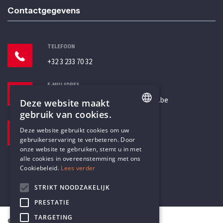
Contactgegevens
TELEFOON
+32 3 233 70 32
E-MAILADRES
secretariaat@humanistischverbond.be
Deze website maakt
gebruik van cookies.
BEZOEKADRES
ENGLISH
Deze website gebruikt cookies om uw
Pottenbrug 4
gebruikerservaring te verbeteren. Door
DUTCH
Antwerpen, 2000
onze website te gebruiken, stemt u in met
alle cookies in overeenstemming met ons
Cookiebeleid.
Lees verder
STRIKT NOODZAKELIJK
PRESTATIE
TARGETING
© Humanistisch Verbond 2026