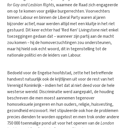
for Gay and Lesbian Rights
, waarmee de Raad zich engageerde
om op te komen voor gelijke burgerrechten. Voorvechters
binnen Labour en binnen de Liberal Party waren al jaren
bijzonder actief, maar werden altijd met een kluitje in het riet
gestuurd. Dit keer echter had 'Red Ken' Livingstone niet enkel
toezeggingen gedaan dat – wanneer zijn partij aan de macht
zou komen – hij de homoverzuchtingen zou ondersteunen,
maar hij hield ook echt woord, dit in tegenstelling tot de
nationale politici en de leiders van Labour.
Bedoeld voor de Engelse hoofdstad, zette het betreffende
handvest natuurlijk ook de krijtlijnen uit voor de rest van het
Verenigd Koninkrijk – indien het dat al niet deed voor de hele
westerse wereld. Discriminatie werd aangepakt, de houding
beschreven die men moest aannemen tegenover
homoseksuele jongeren en hun ouders, religie, huisvesting,
gezondheid enzovoort. Het stipuleerde ook hoe de problemen
precies dienden te worden opgelost en men trok onder andere
750 000 toenmalige pond uit voor het openen van de
London