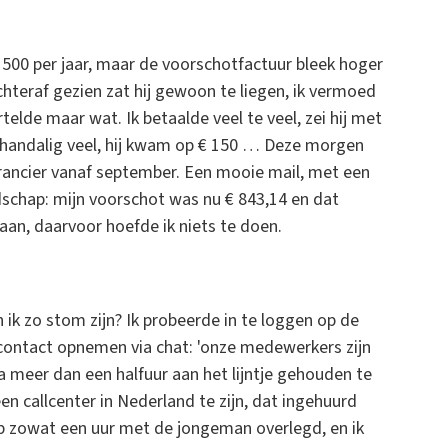
500 per jaar, maar de voorschotfactuur bleek hoger
Achteraf gezien zat hij gewoon te liegen, ik vermoed
vertelde maar wat. Ik betaalde veel te veel, zei hij met
handalig veel, hij kwam op € 150 … Deze morgen
erancier vanaf september. Een mooie mail, met een
odschap: mijn voorschot was nu € 843,14 en dat
an, daarvoor hoefde ik niets te doen.
n ik zo stom zijn? Ik probeerde in te loggen op de
 contact opnemen via chat: 'onze medewerkers zijn
a meer dan een halfuur aan het lijntje gehouden te
en callcenter in Nederland te zijn, dat ingehuurd
eb zowat een uur met de jongeman overlegd, en ik