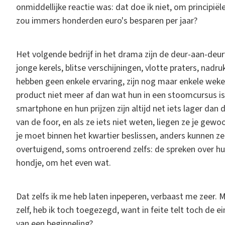
onmiddellijke reactie was: dat doe ik niet, om principiël
zou immers honderden euro's besparen per jaar?
Het volgende bedrijf in het drama zijn de deur-aan-deur
jonge kerels, blitse verschijningen, vlotte praters, nad
hebben geen enkele ervaring, zijn nog maar enkele wek
product niet meer af dan wat hun in een stoomcursus is 
smartphone en hun prijzen zijn altijd net iets lager dan d
van de foor, en als ze iets niet weten, liegen ze je gewo
je moet binnen het kwartier beslissen, anders kunnen ze 
overtuigend, soms ontroerend zelfs: de spreken over hu
hondje, om het even wat.
Dat zelfs ik me heb laten inpeperen, verbaast me zeer.
zelf, heb ik toch toegezegd, want in feite telt toch de e
van een beginneling?