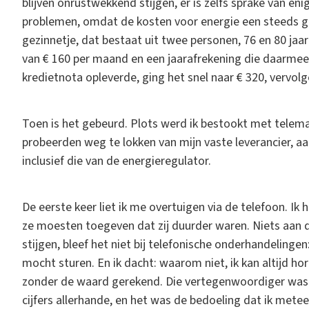
blijven onrustwekkend stijgen, er is zelfs sprake van e
problemen, omdat de kosten voor energie een steeds gr
gezinnetje, dat bestaat uit twee personen, 76 en 80 jaar
van € 160 per maand en een jaarafrekening die daarmee
kredietnota opleverde, ging het snel naar € 320, vervol
Toen is het gebeurd. Plots werd ik bestookt met telem
probeerden weg te lokken van mijn vaste leverancier, aa
inclusief die van de energieregulator.
De eerste keer liet ik me overtuigen via de telefoon. Ik 
ze moesten toegeven dat zij duurder waren. Niets aan 
stijgen, bleef het niet bij telefonische onderhandelin
mocht sturen. En ik dacht: waarom niet, ik kan altijd ho
zonder de waard gerekend. Die vertegenwoordiger was 
cijfers allerhande, en het was de bedoeling dat ik metee