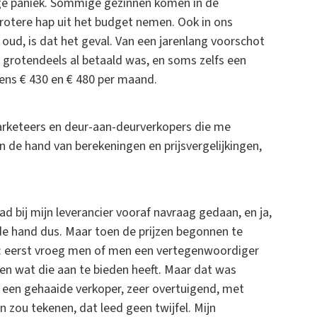
nige paniek. Sommige gezinnen komen in de
otere hap uit het budget nemen. Ook in ons
 oud, is dat het geval. Van een jarenlang voorschot
 grotendeels al betaald was, en soms zelfs een
gens € 430 en € 480 per maand.
arketeers en deur-aan-deurverkopers die me
n de hand van berekeningen en prijsvergelijkingen,
had bij mijn leverancier vooraf navraag gedaan, en ja,
de hand dus. Maar toen de prijzen begonnen te
gen: eerst vroeg men of men een vertegenwoordiger
ren wat die aan te bieden heeft. Maar dat was
een gehaaide verkoper, zeer overtuigend, met
n zou tekenen, dat leed geen twijfel. Mijn