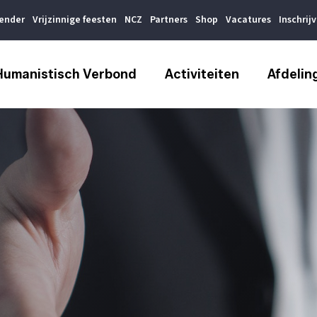
lender
Vrijzinnige feesten
NCZ
Partners
Shop
Vacatures
Inschrij
Humanistisch Verbond
Activiteiten
Afdelin