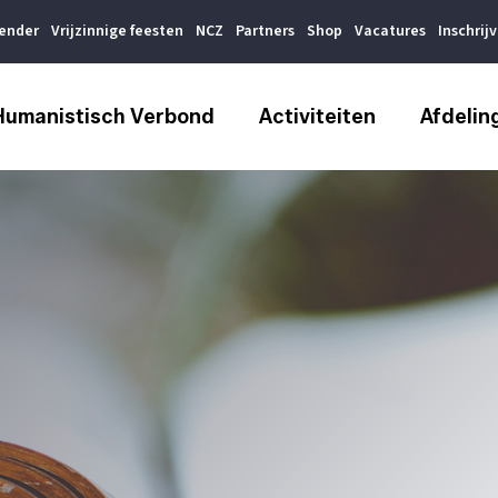
lender
Vrijzinnige feesten
NCZ
Partners
Shop
Vacatures
Inschrij
Humanistisch Verbond
Activiteiten
Afdelin