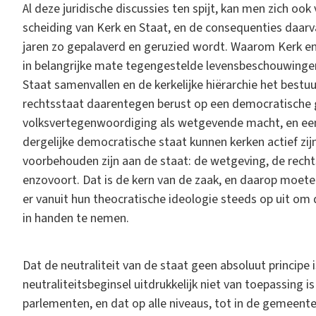
Al deze juridische discussies ten spijt, kan men zich ook
scheiding van Kerk en Staat, en de consequenties daar
jaren zo gepalaverd en geruzied wordt. Waarom Kerk en
in belangrijke mate tegengestelde levensbeschouwingen z
Staat samenvallen en de kerkelijke hiërarchie het bestu
rechtsstaat daarentegen berust op een democratische
volksvertegenwoordiging als wetgevende macht, en een 
dergelijke democratische staat kunnen kerken actief zij
voorbehouden zijn aan de staat: de wetgeving, de rech
enzovoort. Dat is de kern van de zaak, en daarop moete
er vanuit hun theocratische ideologie steeds op uit om d
in handen te nemen.
Dat de neutraliteit van de staat geen absoluut principe is
neutraliteitsbeginsel uitdrukkelijk niet van toepassing i
parlementen, en dat op alle niveaus, tot in de gemeen