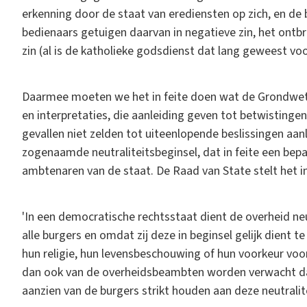
erkenning door de staat van erediensten op zich, en de
bedienaars getuigen daarvan in negatieve zin, het ontb
zin (al is de katholieke godsdienst dat lang geweest vo
Daarmee moeten we het in feite doen wat de Grondwet b
en interpretaties, die aanleiding geven tot betwistingen
gevallen niet zelden tot uiteenlopende beslissingen aanl
zogenaamde neutraliteitsbeginsel, dat in feite een bepa
ambtenaren van de staat. De Raad van State stelt het in
'In een democratische rechtsstaat dient de overheid neut
alle burgers en omdat zij deze in beginsel gelijk dient 
hun religie, hun levensbeschouwing of hun voorkeur vo
dan ook van de overheidsbeambten worden verwacht dat o
aanzien van de burgers strikt houden aan deze neutralite