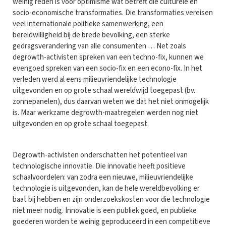
weinig reden is voor optimisme wat betreft die culturele en
socio-economische transformaties. Die transformaties vereisen
veel internationale politieke samenwerking, een
bereidwilligheid bij de brede bevolking, een sterke
gedragsverandering van alle consumenten … Net zoals
degrowth-activisten spreken van een techno-fix, kunnen we
evengoed spreken van een socio-fix en een econo-fix. In het
verleden werd al eens milieuvriendelijke technologie
uitgevonden en op grote schaal wereldwijd toegepast (bv.
zonnepanelen), dus daarvan weten we dat het niet onmogelijk
is. Maar werkzame degrowth-maatregelen werden nog niet
uitgevonden en op grote schaal toegepast.
Degrowth-activisten onderschatten het potentieel van
technologische innovatie. Die innovatie heeft positieve
schaalvoordelen: van zodra een nieuwe, milieuvriendelijke
technologie is uitgevonden, kan de hele wereldbevolking er
baat bij hebben en zijn onderzoekskosten voor die technologie
niet meer nodig. Innovatie is een publiek goed, en publieke
goederen worden te weinig geproduceerd in een competitieve