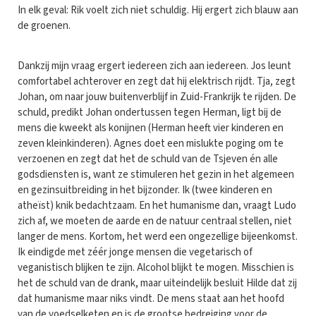
In elk geval: Rik voelt zich niet schuldig. Hij ergert zich blauw aan
de groenen.
Dankzij mijn vraag ergert iedereen zich aan iedereen. Jos leunt
comfortabel achterover en zegt dat hij elektrisch rijdt. Tja, zegt
Johan, om naar jouw buitenverblijf in Zuid-Frankrijk te rijden. De
schuld, predikt Johan ondertussen tegen Herman, ligt bij de
mens die kweekt als konijnen (Herman heeft vier kinderen en
zeven kleinkinderen). Agnes doet een mislukte poging om te
verzoenen en zegt dat het de schuld van de Tsjeven én alle
godsdiensten is, want ze stimuleren het gezin in het algemeen
en gezinsuitbreiding in het bijzonder. Ik (twee kinderen en
atheïst) knik bedachtzaam. En het humanisme dan, vraagt Ludo
zich af, we moeten de aarde en de natuur centraal stellen, niet
langer de mens. Kortom, het werd een ongezellige bijeenkomst.
Ik eindigde met zéér jonge mensen die vegetarisch of
veganistisch blijken te zijn. Alcohol blijkt te mogen. Misschien is
het de schuld van de drank, maar uiteindelijk besluit Hilde dat zij
dat humanisme maar niks vindt. De mens staat aan het hoofd
van de voedselketen en is de grootse bedreiging voor de