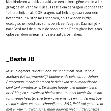
kleinkinderen word ik vervuld van een zekere gêne en die wil ik
graag delen. Vandaar mijn suggestie om de vragen voor de test
te herschrijven als DOE-vragen: wat heb je gedaan voor een
beter milieu? Ik stop met schrijven, en ga wieden in mijn
ecologische moestuin. Soms ben ik een Vogtian. Daarna rijd ik
naar Gent met de auto in de hoop dat de Borlaugians het gaan
oplossen door milieuvriendelijke auto's te maken.
_Beste JB
In de 'blogreeks' 'Brieven aan JB', schrijft em. prof. Ronald
Soetaert (UGent) vriendelijk badinerende epistels aan Johan
Braeckman, medestichter en bezieler van de humanistische
denktank Kwintessens. De stukjes houden het midden tussen
brief, blog en cursiefje en bieden de auteur het ideale forum om
tongue-in-cheek te reflecteren over ernstige en minder ernstige
thema's. Mens en maatschappij anno 2019, liefdevol geborsteld
met enkele mild ironische, maar daarom niet minder scherpe