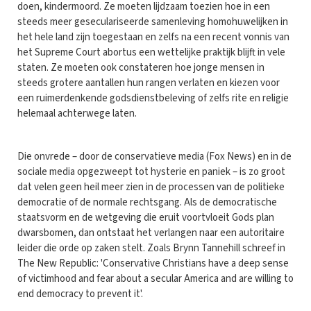
doen, kindermoord. Ze moeten lijdzaam toezien hoe in een
steeds meer geseculariseerde samenleving homohuwelijken in
het hele land zijn toegestaan en zelfs na een recent vonnis van
het Supreme Court abortus een wettelijke praktijk blijft in vele
staten. Ze moeten ook constateren hoe jonge mensen in
steeds grotere aantallen hun rangen verlaten en kiezen voor
een ruimerdenkende godsdienstbeleving of zelfs rite en religie
helemaal achterwege laten.
Die onvrede – door de conservatieve media (Fox News) en in de
sociale media opgezweept tot hysterie en paniek – is zo groot
dat velen geen heil meer zien in de processen van de politieke
democratie of de normale rechtsgang. Als de democratische
staatsvorm en de wetgeving die eruit voortvloeit Gods plan
dwarsbomen, dan ontstaat het verlangen naar een autoritaire
leider die orde op zaken stelt. Zoals Brynn Tannehill schreef in
The New Republic: 'Conservative Christians have a deep sense
of victimhood and fear about a secular America and are willing to
end democracy to prevent it'.