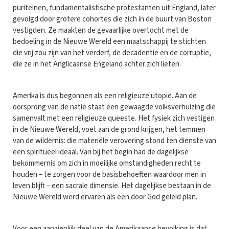
puriteinen, fundamentalistische protestanten uit England, later
gevolgd door grotere cohortes die zich in de buurt van Boston
vestigden. Ze maakten de gevaarlijke overtocht met de
bedoeling in de Nieuwe Wereld een maatschappij te stichten
die vrij zou zijn van het verderf, de decadentie en de corruptie,
die ze in het Anglicaanse Engeland achter zich lieten.
Amerika is dus begonnen als een religieuze utopie. Aan de
oorsprong van de natie staat een gewaagde volksverhuizing die
samenvalt met een religieuze queeste. Het fysiek zich vestigen
in de Nieuwe Wereld, voet aan de grond krijgen, het temmen
van de wildernis: die materiële verovering stond ten dienste van
een spiritueel ideaal. Van bij het begin had de dagelijkse
bekommernis om zich in moeilijke omstandigheden recht te
houden – te zorgen voor de basisbehoeften waardoor men in
leven blijft – een sacrale dimensie. Het dagelijkse bestaan in de
Nieuwe Wereld werd ervaren als een door God geleid plan.
Voor een aanzienlijk deel van de Amerikaanse bevolking is dat