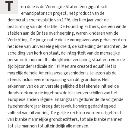
T
en dele is de Verenigde Staten een gigantisch
emancipatorisch project, het product van de
democratische revolutie van 1776, dertien jaar vóór de
bestorming van de Bastille. De Founding Fathers, die een einde
stelden aan de Britse overheersing, waren kinderen van de
Verlichting. De jonge natie die ze vormgaven was gebaseerd op
het idee van universele gelijkheid, de scheiding der machten, de
scheiding van kerk en staat, de integriteit van de menselijke
persoon. In hun onafhankelijkheidsverklaring staat een voor de
tijd bijzonder radicale zin: 'all Men are created equal'. Het is
mogelijk de hele Amerikaanse geschiedenis te lezen als de
steeds inclusievere toepassing van dit grondidee. Het
erkennen van de universele gelijkheid betekende initieel de
doodsteek voor de ingebouwde klassenverschillen van het
Europese ancien régime. En langzaam gedurende de volgende
tweehonderd jaar kreeg dat revolutionaire gedachtegoed
volheid van uitvoering. De gelijke rechten werden uitgebreid
van blanke mannelijke grondbezitters, tot alle blanke mannen
tot alle mannen tot uiteindelijk alle mensen.