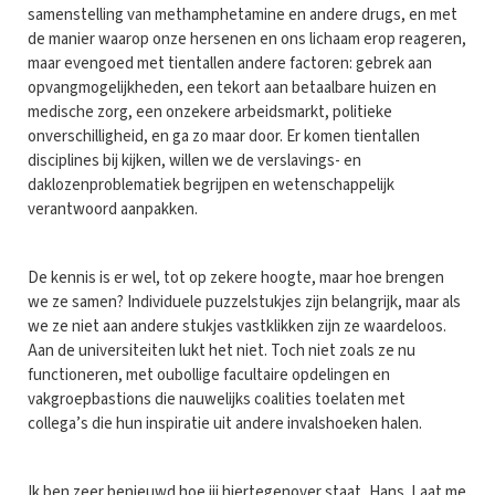
samenstelling van methamphetamine en andere drugs, en met
de manier waarop onze hersenen en ons lichaam erop reageren,
maar evengoed met tientallen andere factoren: gebrek aan
opvangmogelijkheden, een tekort aan betaalbare huizen en
medische zorg, een onzekere arbeidsmarkt, politieke
onverschilligheid, en ga zo maar door. Er komen tientallen
disciplines bij kijken, willen we de verslavings- en
daklozenproblematiek begrijpen en wetenschappelijk
verantwoord aanpakken.
De kennis is er wel, tot op zekere hoogte, maar hoe brengen
we ze samen? Individuele puzzelstukjes zijn belangrijk, maar als
we ze niet aan andere stukjes vastklikken zijn ze waardeloos.
Aan de universiteiten lukt het niet. Toch niet zoals ze nu
functioneren, met oubollige facultaire opdelingen en
vakgroepbastions die nauwelijks coalities toelaten met
collega’s die hun inspiratie uit andere invalshoeken halen.
Ik ben zeer benieuwd hoe jij hiertegenover staat, Hans. Laat me