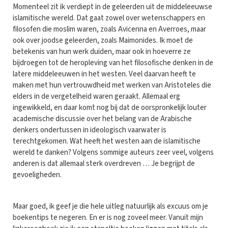
Momenteel zit ik verdiept in de geleerden uit de middeleeuwse
islamitische wereld. Dat gaat zowel over wetenschappers en
filosofen die moslim waren, zoals Avicenna en Averroes, maar
ook over joodse geleerden, zoals Maimonides. Ik moet de
betekenis van hun werk duiden, maar ook in hoeverre ze
bijdroegen tot de heropleving van het filosofische denken in de
latere middeleeuwen in het westen. Veel daarvan heeft te
maken met hun vertrouwdheid met werken van Aristoteles die
elders in de vergetelheid waren geraakt. Allemaal erg
ingewikkeld, en daar komt nog bij dat de oorspronkelijk louter
academische discussie over het belang van de Arabische
denkers ondertussen in ideologisch vaarwater is
terechtgekomen. Wat heeft het westen aan de islamitische
wereld te danken? Volgens sommige auteurs zeer veel, volgens
anderen is dat allemaal sterk overdreven … Je begrijpt de
gevoeligheden.
Maar goed, ik geef je die hele uitleg natuurlijk als excuus om je
boekentips te negeren. En er is nog zoveel meer. Vanuit mijn