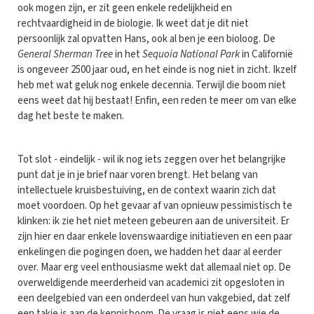
ook mogen zijn, er zit geen enkele redelijkheid en
rechtvaardigheid in de biologie. Ik weet dat je dit niet
persoonlijk zal opvatten Hans, ook al ben je een bioloog. De
General Sherman Tree
in het
Sequoia National Park
in Californië
is ongeveer 2500 jaar oud, en het einde is nog niet in zicht. Ikzelf
heb met wat geluk nog enkele decennia. Terwijl die boom niet
eens weet dat hij bestaat! Enfin, een reden te meer om van elke
dag het beste te maken.
Tot slot - eindelijk - wil ik nog iets zeggen over het belangrijke
punt dat je in je brief naar voren brengt. Het belang van
intellectuele kruisbestuiving, en de context waarin zich dat
moet voordoen. Op het gevaar af van opnieuw pessimistisch te
klinken: ik zie het niet meteen gebeuren aan de universiteit. Er
zijn hier en daar enkele lovenswaardige initiatieven en een paar
enkelingen die pogingen doen, we hadden het daar al eerder
over. Maar erg veel enthousiasme wekt dat allemaal niet op. De
overweldigende meerderheid van academici zit opgesloten in
een deelgebied van een onderdeel van hun vakgebied, dat zelf
een takje is aan de kennisboom. De vraag is niet eens wie de