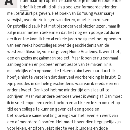
A
ndermaal mijn oprechte dank voor je mooie en boeiende
brief
. Ik ben altijd blij als goed geïnformeerde vrienden
me literatuurtips geven. Het boek van Ed Young waarnaar je
verwijst, over de zintuigen van dieren, moet ik opzoeken.
Ongetwijfeld zal ik het met bijzonder veel plezier lezen, maar ik
zal je maar meteen bekennen dat het nog een poosje zal duren
eer ik er toe kom. Ik ben al enkele jaren bezig met het opnemen
van een reeks hoorcolleges over de geschiedenis van de
westerse filosofie, voor uitgeverij Home Academy. Ik weet het,
een enigszins megalomaan project. Maar ik ben er nu eenmaal
aan begonnen en probeer er het beste van te maken. Er is
maandelijks één opname, die telkens ruim twee uur duurt. Ik
hoef je niet te vertellen dat daar veel voorbereiding in kruipt. Er
zijn periodes in die hele geschiedenis waarvan ik reeds een en
ander afweet. Dan kost het me minder tijd om alles uit te
schrijven. Maar van andere periodes weet ik weinig af. Dan moet
ik in sneltempo een reeks boeken en artikelen lezen om net op
tijd een college te kunnen geven dat een goede en
betrouwbare samenvatting brengt van het leven en werk van
een of meerdere filosofen. Het moet bovendien begrijpelijk zijn
voor leken, er zitten liefst niet te veel blunders en dode