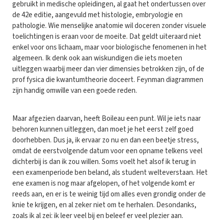
gebruikt in medische opleidingen, al gaat het ondertussen over
de 42e editie, aangevuld met histologie, embryologie en
pathologie. Wie menselijke anatomie wil doceren zonder visuele
toelichtingen is eraan voor de moeite. Dat geldt uiteraard niet
enkel voor ons lichaam, maar voor biologische fenomenen in het
algemeen. Ik denk ook aan wiskundigen die iets moeten
uitleggen waarbij meer dan vier dimensies betrokken zijn, of de
prof fysica die kwantumtheorie doceert. Feynman diagrammen
zijn handig omwille van een goede reden.
Maar afgezien daarvan, heeft Boileau een punt. Wil je iets naar
behoren kunnen uitleggen, dan moet je het eerst zelf goed
doorhebben. Dus ja, ik ervaar zo nu en dan een beetje stress,
omdat de eerstvolgende datum voor een opname telkens veel
dichterbij is dan ik zou willen. Soms voelt het alsof ik terug in
een examenperiode ben beland, als student welteverstaan. Het
ene examen is nog maar afgelopen, of het volgende komt er
reeds aan, en er is te weinig tijd om alles even grondig onder de
knie te krijgen, en al zeker niet om te herhalen. Desondanks,
zoals ik al zei: ik leer veel bij en beleef er veel plezier aan.