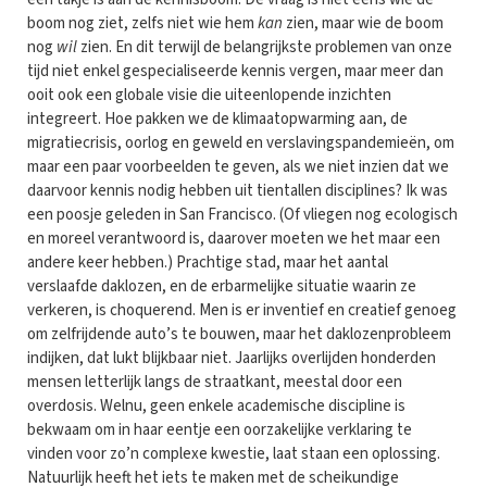
boom nog ziet, zelfs niet wie hem
kan
zien, maar wie de boom
nog
wil
zien. En dit terwijl de belangrijkste problemen van onze
tijd niet enkel gespecialiseerde kennis vergen, maar meer dan
ooit ook een globale visie die uiteenlopende inzichten
integreert. Hoe pakken we de klimaatopwarming aan, de
migratiecrisis, oorlog en geweld en verslavingspandemieën, om
maar een paar voorbeelden te geven, als we niet inzien dat we
daarvoor kennis nodig hebben uit tientallen disciplines? Ik was
een poosje geleden in San Francisco. (Of vliegen nog ecologisch
en moreel verantwoord is, daarover moeten we het maar een
andere keer hebben.) Prachtige stad, maar het aantal
verslaafde daklozen, en de erbarmelijke situatie waarin ze
verkeren, is choquerend. Men is er inventief en creatief genoeg
om zelfrijdende auto’s te bouwen, maar het daklozenprobleem
indijken, dat lukt blijkbaar niet. Jaarlijks overlijden honderden
mensen letterlijk langs de straatkant, meestal door een
overdosis. Welnu, geen enkele academische discipline is
bekwaam om in haar eentje een oorzakelijke verklaring te
vinden voor zo’n complexe kwestie, laat staan een oplossing.
Natuurlijk heeft het iets te maken met de scheikundige