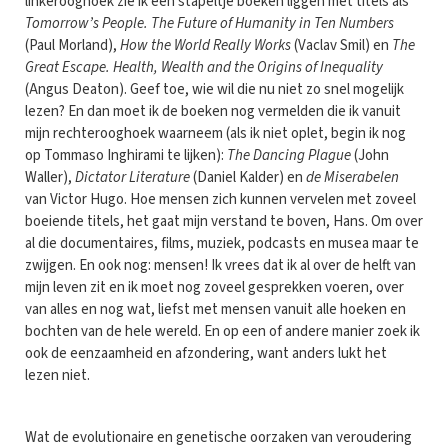
linkerooghoek zie ik een stapeltje boeken liggen met titels als
Tomorrow’s People. The Future of Humanity in Ten Numbers
(Paul Morland),
How the World Really Works
(Vaclav Smil) en
The
Great Escape. Health, Wealth and the Origins of Inequality
(Angus Deaton). Geef toe, wie wil die nu niet zo snel mogelijk
lezen? En dan moet ik de boeken nog vermelden die ik vanuit
mijn rechterooghoek waarneem (als ik niet oplet, begin ik nog
op Tommaso Inghirami te lijken):
The Dancing Plague
(John
Waller),
Dictator Literature
(Daniel Kalder) en
de Miserabelen
van Victor Hugo. Hoe mensen zich kunnen vervelen met zoveel
boeiende titels, het gaat mijn verstand te boven, Hans. Om over
al die documentaires, films, muziek, podcasts en musea maar te
zwijgen. En ook nog: mensen! Ik vrees dat ik al over de helft van
mijn leven zit en ik moet nog zoveel gesprekken voeren, over
van alles en nog wat, liefst met mensen vanuit alle hoeken en
bochten van de hele wereld. En op een of andere manier zoek ik
ook de eenzaamheid en afzondering, want anders lukt het
lezen niet.
Wat de evolutionaire en genetische oorzaken van veroudering