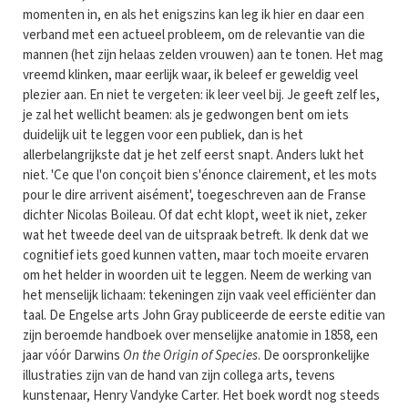
momenten in, en als het enigszins kan leg ik hier en daar een
verband met een actueel probleem, om de relevantie van die
mannen (het zijn helaas zelden vrouwen) aan te tonen. Het mag
vreemd klinken, maar eerlijk waar, ik beleef er geweldig veel
plezier aan. En niet te vergeten: ik leer veel bij. Je geeft zelf les,
je zal het wellicht beamen: als je gedwongen bent om iets
duidelijk uit te leggen voor een publiek, dan is het
allerbelangrijkste dat je het zelf eerst snapt. Anders lukt het
niet. 'Ce que l'on conçoit bien s'énonce clairement, et les mots
pour le dire arrivent aisément', toegeschreven aan de Franse
dichter Nicolas Boileau. Of dat echt klopt, weet ik niet, zeker
wat het tweede deel van de uitspraak betreft. Ik denk dat we
cognitief iets goed kunnen vatten, maar toch moeite ervaren
om het helder in woorden uit te leggen. Neem de werking van
het menselijk lichaam: tekeningen zijn vaak veel efficiënter dan
taal. De Engelse arts John Gray publiceerde de eerste editie van
zijn beroemde handboek over menselijke anatomie in 1858, een
jaar vóór Darwins
On the Origin of Species
. De oorspronkelijke
illustraties zijn van de hand van zijn collega arts, tevens
kunstenaar, Henry Vandyke Carter. Het boek wordt nog steeds