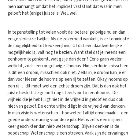
men aanhangt omdat het impliciet vaststaat dat waarin men
gelooft het (enige) juiste is. Wel, wel.
In tegenstelling tot velen voelt de 'betere' gelovige nu en dan
enige serieuze twijfel. Als de zekerheid wankelt, is er tenminste
de mogelijkheid tot keuzevrijheid. Of dat een daadwerkelijke
mogelijkheid is, valt nog te bezien. Want stel dat je ineens een
eenhoorn tegenkomt, wat ga je dan doen? Eens gaan voelen
wellicht, zoals een ongelovige Thomas. Hm, verdorie, misschien
is dit een droom, misschien ook niet. Zelfs in je droom kan je er
dan voor kiezen de hoorns op een rij te zetten. Okay, hoorns op
een rij … dit moet wel een echte droom zijn. Dat is dan ook het
juiste besluit. Je gelooft nog steeds niet in eenhoorns. De
vrijheid die je hebt, ligt niet in de vrijheid in geloof en dus ook
niet van geloof. De echte vrijheid ligt in de vrijheid van denken.
In mijn visie is wetenschap – hoewel zelf altijd onvolmaakt – een
goede ondersteuning voor deze job. Het is zelfs een miljoen
keer geschikter dan niet-wetenschap. Blijven denken is de
boodschap. Wetenschap is een streven. Vaak zijn de ervaringen