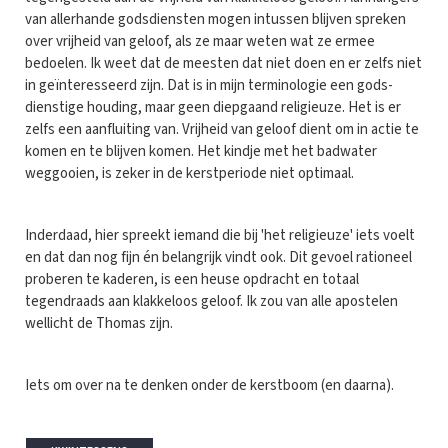
van allerhande godsdiensten mogen intussen blijven spreken
over vrijheid van geloof, als ze maar weten wat ze ermee
bedoelen. Ik weet dat de meesten dat niet doen en er zelfs niet
in geïnteresseerd zijn. Dat is in mijn terminologie een gods-
dienstige houding, maar geen diepgaand religieuze. Het is er
zelfs een aanfluiting van. Vrijheid van geloof dient om in actie te
komen en te blijven komen. Het kindje met het badwater
weggooien, is zeker in de kerstperiode niet optimaal.
Inderdaad, hier spreekt iemand die bij 'het religieuze' iets voelt
en dat dan nog fijn én belangrijk vindt ook. Dit gevoel rationeel
proberen te kaderen, is een heuse opdracht en totaal
tegendraads aan klakkeloos geloof. Ik zou van alle apostelen
wellicht de Thomas zijn.
Iets om over na te denken onder de kerstboom (en daarna).