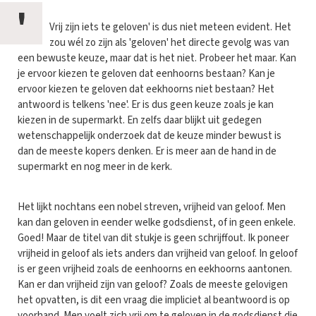
'
Vrij zijn iets te geloven' is dus niet meteen evident. Het
zou wél zo zijn als 'geloven' het directe gevolg was van
een bewuste keuze, maar dat is het niet. Probeer het maar. Kan
je ervoor kiezen te geloven dat eenhoorns bestaan? Kan je
ervoor kiezen te geloven dat eekhoorns niet bestaan? Het
antwoord is telkens 'nee'. Er is dus geen keuze zoals je kan
kiezen in de supermarkt. En zelfs daar blijkt uit gedegen
wetenschappelijk onderzoek dat de keuze minder bewust is
dan de meeste kopers denken. Er is meer aan de hand in de
supermarkt en nog meer in de kerk.
Het lijkt nochtans een nobel streven, vrijheid van geloof. Men
kan dan geloven in eender welke godsdienst, of in geen enkele.
Goed! Maar de titel van dit stukje is geen schrijffout. Ik poneer
vrijheid in geloof als iets anders dan vrijheid van geloof. In geloof
is er geen vrijheid zoals de eenhoorns en eekhoorns aantonen.
Kan er dan vrijheid zijn van geloof? Zoals de meeste gelovigen
het opvatten, is dit een vraag die impliciet al beantwoord is op
voorhand. Men voelt zich vrij om te geloven in de godsdienst die