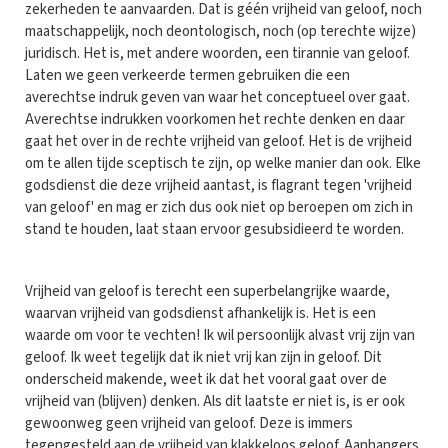
zekerheden te aanvaarden. Dat is géén vrijheid van geloof, noch
maatschappelijk, noch deontologisch, noch (op terechte wijze)
juridisch. Het is, met andere woorden, een tirannie van geloof.
Laten we geen verkeerde termen gebruiken die een
averechtse indruk geven van waar het conceptueel over gaat.
Averechtse indrukken voorkomen het rechte denken en daar
gaat het over in de rechte vrijheid van geloof. Het is de vrijheid
om te allen tijde sceptisch te zijn, op welke manier dan ook. Elke
godsdienst die deze vrijheid aantast, is flagrant tegen 'vrijheid
van geloof' en mag er zich dus ook niet op beroepen om zich in
stand te houden, laat staan ervoor gesubsidieerd te worden.
Vrijheid van geloof is terecht een superbelangrijke waarde,
waarvan vrijheid van godsdienst afhankelijk is. Het is een
waarde om voor te vechten! Ik wil persoonlijk alvast vrij zijn van
geloof. Ik weet tegelijk dat ik niet vrij kan zijn in geloof. Dit
onderscheid makende, weet ik dat het vooral gaat over de
vrijheid van (blijven) denken. Als dit laatste er niet is, is er ook
gewoonweg geen vrijheid van geloof. Deze is immers
tegengesteld aan de vrijheid van klakkeloos geloof. Aanhangers