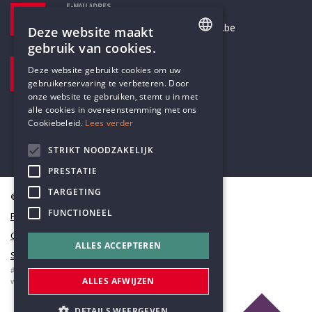
E-MAILADRES
secretariaat@humanistischverbond.be
Deze website maakt
gebruik van cookies.
BEZOEKADRES
ENGLISH
Deze website gebruikt cookies om uw
Pottenbrug 4
gebruikerservaring te verbeteren. Door
DUTCH
Antwerpen, 2000
onze website te gebruiken, stemt u in met
alle cookies in overeenstemming met ons
Cookiebeleid.
Lees verder
STRIKT NOODZAKELIJK
PRESTATIE
TARGETING
© Humanistisch Verbond 2026
FUNCTIONEEL
Privacy
Cookiestatement
ALLES ACCEPTEREN
Sitemap
#codedwithlove by
Codelines
ALLES AFWIJZEN
webapplicaties
,
mobiele apps
&
maatwerk websites
DETAILS WEERGEVEN