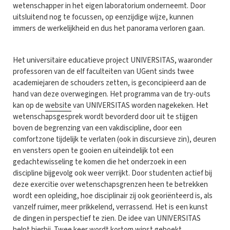
wetenschapper in het eigen laboratorium onderneemt. Door
uitsluitend nog te focussen, op eenzijdige wijze, kunnen
immers de werkelijkheid en dus het panorama verloren gaan.
Het universitaire educatieve project UNIVERSITAS, waaronder
professoren van de elf faculteiten van UGent sinds twee
academiejaren de schouders zetten, is geconcipieerd aan de
hand van deze overwegingen. Het programma van de try-outs
kan op de
website
van UNIVERSITAS worden nagekeken. Het
wetenschapsgesprek wordt bevorderd door uit te stijgen
boven de begrenzing van een vakdiscipline, door een
comfortzone tijdelijk te verlaten (ook in discursieve zin), deuren
en vensters open te gooien en uiteindelijk tot een
gedachtewisseling te komen die het onderzoek in een
discipline bijgevolg ook weer verrijkt. Door studenten actief bij
deze exercitie over wetenschapsgrenzen heen te betrekken
wordt een opleiding, hoe disciplinair zij ook georiënteerd is, als
vanzelf ruimer, meer prikkelend, verrassend. Het is een kunst
de dingen in perspectief te zien. De idee van UNIVERSITAS
helpt hierbij. Twee keer wordt kortom winst geboekt.