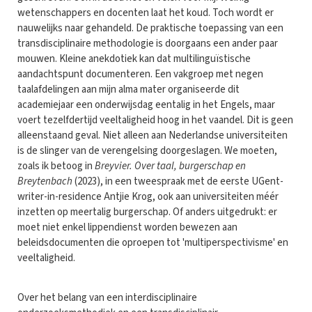
wetenschappers en docenten laat het koud. Toch wordt er
nauwelijks naar gehandeld. De praktische toepassing van een
transdisciplinaire methodologie is doorgaans een ander paar
mouwen. Kleine anekdotiek kan dat multilinguïstische
aandachtspunt documenteren. Een vakgroep met negen
taalafdelingen aan mijn alma mater organiseerde dit
academiejaar een onderwijsdag eentalig in het Engels, maar
voert tezelfdertijd veeltaligheid hoog in het vaandel. Dit is geen
alleenstaand geval. Niet alleen aan Nederlandse universiteiten
is de slinger van de verengelsing doorgeslagen. We moeten,
zoals ik betoog in
Breyvier. Over taal, burgerschap en
Breytenbach
(2023), in een tweespraak met de eerste UGent-
writer-in-residence Antjie Krog, ook aan universiteiten méér
inzetten op meertalig burgerschap. Of anders uitgedrukt: er
moet niet enkel lippendienst worden bewezen aan
beleidsdocumenten die oproepen tot 'multiperspectivisme' en
veeltaligheid.
Over het belang van een interdisciplinaire