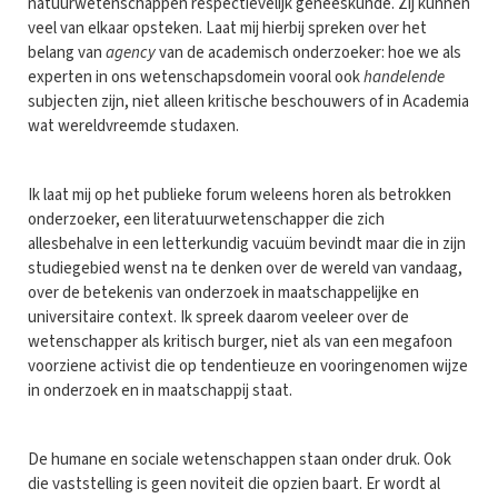
natuurwetenschappen respectievelijk geneeskunde. Zij kunnen
veel van elkaar opsteken. Laat mij hierbij spreken over het
belang van
agency
van de academisch onderzoeker: hoe we als
experten in ons wetenschapsdomein vooral ook
handelende
subjecten zijn, niet alleen kritische beschouwers of in Academia
wat wereldvreemde studaxen.
Ik laat mij op het publieke forum weleens horen als betrokken
onderzoeker, een literatuurwetenschapper die zich
allesbehalve in een letterkundig vacuüm bevindt maar die in zijn
studiegebied wenst na te denken over de wereld van vandaag,
over de betekenis van onderzoek in maatschappelijke en
universitaire context. Ik spreek daarom veeleer over de
wetenschapper als kritisch burger, niet als van een megafoon
voorziene activist die op tendentieuze en vooringenomen wijze
in onderzoek en in maatschappij staat.
De humane en sociale wetenschappen staan onder druk. Ook
die vaststelling is geen noviteit die opzien baart. Er wordt al