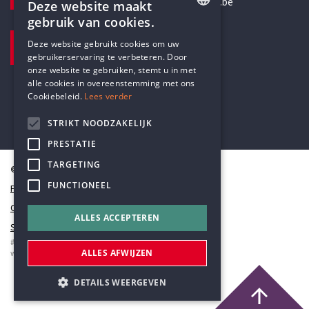
secretariaat@humanistischverbond.be
Deze website maakt
gebruik van cookies.
BEZOEKADRES
ENGLISH
Deze website gebruikt cookies om uw
Pottenbrug 4
gebruikerservaring te verbeteren. Door
DUTCH
Antwerpen, 2000
onze website te gebruiken, stemt u in met
alle cookies in overeenstemming met ons
Cookiebeleid.
Lees verder
STRIKT NOODZAKELIJK
PRESTATIE
TARGETING
© Humanistisch Verbond 2026
FUNCTIONEEL
Privacy
Cookiestatement
ALLES ACCEPTEREN
Sitemap
#codedwithlove by
Codelines
ALLES AFWIJZEN
webapplicaties
,
mobiele apps
&
maatwerk websites
DETAILS WEERGEVEN