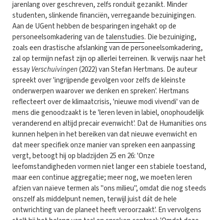
jarenlang over geschreven, zelfs ronduit gezanikt. Minder
studenten, slinkende financiën, verregaande bezuinigingen.
Aan de UGent hebben de besparingen ingehakt op de
personeelsomkadering van de
talenstudies
. Die bezuiniging,
zoals een drastische afslanking van de personeelsomkadering,
zal op termijn nefast zijn op allerlei terreinen. Ik verwijs naar het
essay
Verschuivingen
(2022) van Stefan Hertmans. De auteur
spreekt over 'ingrijpende gevolgen voor zelfs de kleinste
onderwerpen waarover we denken en spreken'. Hertmans
reflecteert over de klimaatcrisis, 'nieuwe modi vivendi' van de
mens die genoodzaakt is te 'leren leven in labiel, onophoudelijk
veranderend en altijd precair evenwicht'. Dat de Humanities ons
kunnen helpen in het bereiken van dat nieuwe evenwicht en
dat meer specifiek onze manier van spreken een aanpassing
vergt, betoogt hij op bladzijden 25 en 26: 'Onze
leefomstandigheden vormen niet langer een stabiele toestand,
maar een continue aggregatie; meer nog, we moeten leren
afzien van naïeve termen als "ons milieu", omdat die nog steeds
onszelf als middelpunt nemen, terwijl juist dát de hele
ontwrichting van de planeet heeft veroorzaakt'. En vervolgens