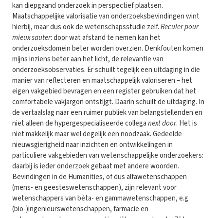
kan diepgaand onderzoek in perspectief plaatsen.
Maatschappelijke valorisatie van onderzoeksbevindingen wint
hierbij, maar dus ook de wetenschapsstudie zelf.
Reculer pour
mieux sauter
: door wat afstand te nemen kan het
onderzoeksdomein beter worden overzien. Denkfouten komen
mijns inziens beter aan het licht, de relevantie van
onderzoeksobservaties. Er schuilt tegelijk een uitdaging in die
manier van reflecteren en maatschappelijk valoriseren – het
eigen vakgebied bevragen en een register gebruiken dat het
comfortabele vakjargon ontstijgt. Daarin schuilt de uitdaging. In
de vertaalslag naar een ruimer publiek van belangstellenden en
niet alleen de hypergespecialiseerde collega
next door
. Het is
niet makkelijk maar wel degelijk een noodzaak. Gedeelde
nieuwsgierigheid naar inzichten en ontwikkelingen in
particuliere vakgebieden van wetenschappelijke onderzoekers:
daarbij is ieder onderzoek gebaat met andere woorden.
Bevindingen in de Humanities, of dus alfawetenschappen
(mens- en geesteswetenschappen), zijn relevant voor
wetenschappers van bèta- en gammawetenschappen, e.g.
(bio-)ingenieurswetenschappen, farmacie en