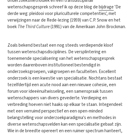
onderzoeksmethodiek en een transdisciplinair
wetenschapsgesprek schreef ik op deze blog de
bijdrage
'De
derde weg: pleidooi voor pluriculturele competenties', met
verwijzingen naar de Rede-lezing (1959) van C.P. Snow en het
boek
The Third Culture
(1991) van de Amerikaan John Brockman.
Zoals bekend bestaat een nog steeds verdiepende kloof
tussen wetenschapsdisciplines. De versplintering en
toenemende specialisering van het wetenschapsgesprek
worden daarenboven institutioneel bestendigd in
onderzoeksgroepen, vakgroepen en faculteiten. Excellent
onderzoek is een kwestie van specialisatie. Nochtans bestaat
tezelfdertijd een acute nood aan een nieuwe cohesie, een
forum voor ideeënuitwisseling, een samenspraak tussen
wetenschappers van divers gevederte. Verdieping en
verbreding hoeven niet haaks op elkaar te staan. Integendeel:
met een verruimd perspectief en een open-minded
belangstelling voor onderzoekparadigma's en methodes in
diverse wetenschapsvelden kan een specialisatie gebaat zijn.
Wie in de breedte opereert en een ruimer spectrum hanteert,