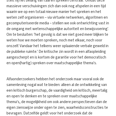
stelt hij het belang van taal en spreken centraal: 'Omdat deze
massieve verschuivingen zich dan ook nog afspelen in een tijd
waarin we op een totaal nieuwe manier het spreken en het
weten zelf organiseren – via virtuele netwerken, algoritmen en
gecomputeriseerde media – stellen we ook ontwrichting vast in
de omgang met wetenschappelijke autoriteit en bewijsvoering'.
Om te besluiten: 'het gevolg is dat we niet goed meer blijken te
weten hoe we moeten spreken, noch met elkaar, noch voor
onszelf. Vandaar het telkens weer oplaaiende verbale geweld in
de publieke ruimte.' De kritische zin wordt in een alfaopleiding
aangescherpt en is kortom de garantie voor het democratisch
en open(hartig) spreken over maatschappelijke thema's.
Alfaonderzoekers hebben het onderzoek maar vooral ook de
samenleving nogal wat te bieden: alleen al de ontwikkeling van
een kritisch burgerschap, de vaardigheid om kritisch, meertalig
en open te denken en te spreken over maatschappelijke
thema's, de mogelijkheid om ook andere perspectieven dan de
eigen zienswijze onder ogen te zien, waarheidsconstructies te
bevragen. Datzelfde geldt voor het onderzoek dat de