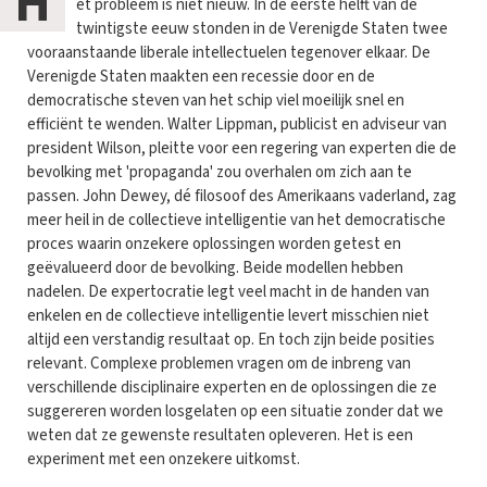
H
et probleem is niet nieuw. In de eerste helft van de
twintigste eeuw stonden in de Verenigde Staten twee
vooraanstaande liberale intellectuelen tegenover elkaar. De
Verenigde Staten maakten een recessie door en de
democratische steven van het schip viel moeilijk snel en
efficiënt te wenden. Walter Lippman, publicist en adviseur van
president Wilson, pleitte voor een regering van experten die de
bevolking met 'propaganda' zou overhalen om zich aan te
passen. John Dewey, dé filosoof des Amerikaans vaderland, zag
meer heil in de collectieve intelligentie van het democratische
proces waarin onzekere oplossingen worden getest en
geëvalueerd door de bevolking. Beide modellen hebben
nadelen. De expertocratie legt veel macht in de handen van
enkelen en de collectieve intelligentie levert misschien niet
altijd een verstandig resultaat op. En toch zijn beide posities
relevant. Complexe problemen vragen om de inbreng van
verschillende disciplinaire experten en de oplossingen die ze
suggereren worden losgelaten op een situatie zonder dat we
weten dat ze gewenste resultaten opleveren. Het is een
experiment met een onzekere uitkomst.