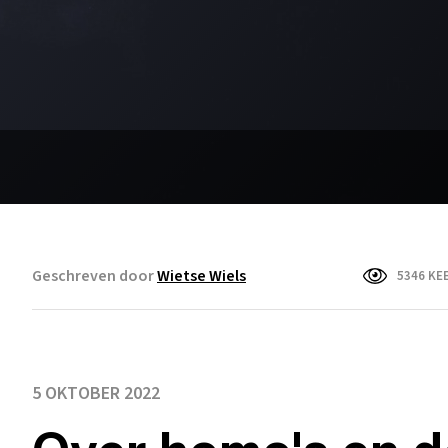
Geschreven door
Wietse Wiels
5346 KE
5 OKTOBER 2022