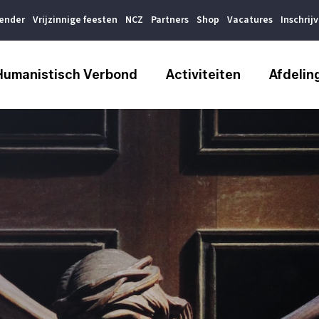
lender
Vrijzinnige feesten
NCZ
Partners
Shop
Vacatures
Inschrij
Humanistisch Verbond
Activiteiten
Afdelin