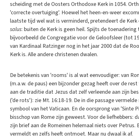
scheiding met de Oosters Orthodoxe Kerk in 1054. Orthod
'correcte overtuiging'. Hoewel het heen-en-weer exco
laatste tijd wel wat is verminderd, pretendeert de Kerk d
salus
: buiten de Kerk is geen heil. Spijts de toenaderi
bijvoorbeeld de Congregatie voor de Geloofsleer (tot 190
van Kardinaal Ratzinger nog in het jaar 2000 dat de Ro
Kerk is. Alle andere christenen dwalen.
De betekenis van 'rooms' is al wat eenvoudiger: van Ro
(m.a.w. de paus) een bijzonder gezag heeft over de rest 
aan de traditie dat Jezus dat zelf verleende aan zijn be
('de rots'): zie Mt. 16:18-19. De in die passage vermeld
symbool van het Vaticaan. En de oorsprong van 'Sinte Pi
bisschop van Rome zijn geweest. Voor de liefhebbers: dat 
zijn brief aan de Romeinen helemaal niets over Petrus. E
vermeldt en zelfs heeft ontmoet. Maar nu dwaal ik af.