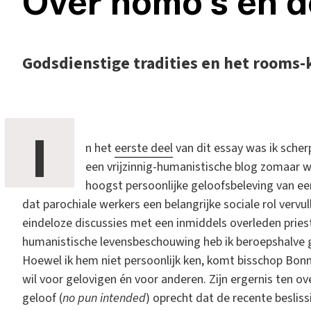
Over homo's en d
Godsdienstige tradities en het rooms-
I
n het
eerste deel
van dit essay was ik scher
een vrijzinnig-humanistische blog zomaar 
hoogst persoonlijke geloofsbeleving van ee
dat parochiale werkers een belangrijke sociale rol verv
eindeloze discussies met een inmiddels overleden priest
humanistische levensbeschouwing heb ik beroepshalve g
Hoewel ik hem niet persoonlijk ken, komt bisschop Bon
wil voor gelovigen én voor anderen. Zijn ergernis ten o
geloof (
no pun intended
) oprecht dat de recente besli