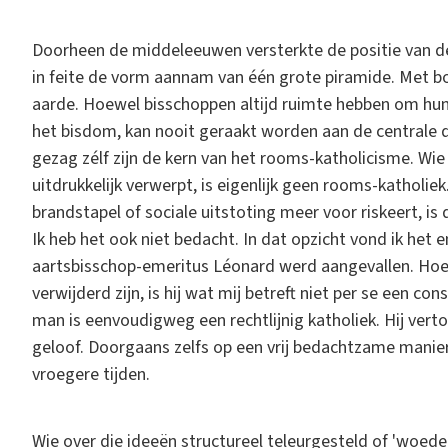
Doorheen de middeleeuwen versterkte de positie van d
in feite de vorm aannam van één grote piramide. Met b
aarde. Hoewel bisschoppen altijd ruimte hebben om h
het bisdom, kan nooit geraakt worden aan de centrale d
gezag zélf zijn de kern van het rooms-katholicisme. Wie
uitdrukkelijk verwerpt, is eigenlijk geen rooms-katholie
brandstapel of sociale uitstoting meer voor riskeert, i
Ik heb het ook niet bedacht. In dat opzicht vond ik het 
aartsbisschop-emeritus Léonard werd aangevallen. Hoew
verwijderd zijn, is hij wat mij betreft niet per se een co
man is eenvoudigweg een rechtlijnig katholiek. Hij verto
geloof. Doorgaans zelfs op een vrij bedachtzame manier
vroegere tijden.
Wie over die ideeën structureel teleurgesteld of 'woedend