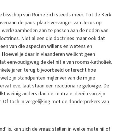
e bisschop van Rome zich steeds meer. Tot de Kerk
ovenaan de paus: plaatsvervanger van Jezus op
un werkzaamheden aan te passen aan de noden van
octrines. Niet alleen die doctrines maar ook dat
 een van die aspecten willens en wetens en
k. Hoewel je daar in Vlaanderen wellicht geen
s dat eenvoudigweg de definitie van rooms-katholiek.
enkele jaren terug bijvoorbeeld onterecht hoe
el zijn standpunten mijlenver van de mijne
nservatieve, laat staan een reactionaire gelovige. De
lkt weinig anders dan de centrale ideeën van zijn
. Of toch in vergelijking met de donderprekers van
' is, kan zich de vraag stellen in welke mate hij of