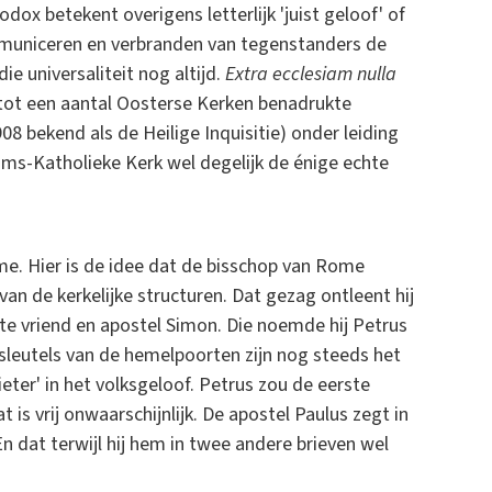
ox betekent overigens letterlijk 'juist geloof' of
mmuniceren en verbranden van tegenstanders de
ie universaliteit nog altijd.
Extra ecclesiam nulla
ng tot een aantal Oosterse Kerken benadrukte
8 bekend als de Heilige Inquisitie) onder leiding
oms-Katholieke Kerk wel degelijk de énige echte
me. Hier is de idee dat de bisschop van Rome
van de kerkelijke structuren. Dat gezag ontleent hij
ste vriend en apostel Simon. Die noemde hij Petrus
e sleutels van de hemelpoorten zijn nog steeds het
eter' in het volksgeloof. Petrus zou de eerste
is vrij onwaarschijnlijk. De apostel Paulus zegt in
n dat terwijl hij hem in twee andere brieven wel