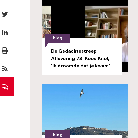
blog
De Gedachtestreep –
Aflevering 78: Koos Knol,
'Ik droomde dat je kwam'
blog