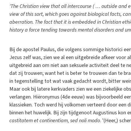
'The Christian view that all intercourse ( … outside and 
view of this sort, which goes against biological facts, 
aberration. The fact that it is embedded in Christian eth
history a force tending towards mental disorders and unw
Bij de apostel Paulus, die volgens sommige historici ee
Jezus zelf was, zien we al een uitgebreide afkeer voor al
uitgebreid aan om niet aan seksuele activiteit deel te n
dat zij trouwen; want het is beter te trouwen dan te bran
in tegenstelling tot wat vaak gedacht wordt, bitter weini
Maar ook bij latere kerkvaders zien we een ziekelijke o
verlangen. Hiëronymus (4de eeuw) was bijvoorbeeld een
klassieken. Toch werd hij volkomen verteerd door een di
binnen het huwelijk. Bij zijn tijdgenoot Augustinus kon 
castitatem et continentiam, sed noli modo
. '(Heer,) sch