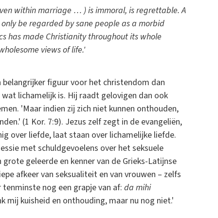
even within marriage … ) is immoral, is regrettable. A
can only be regarded by sane people as a morbid
ics has made Christianity throughout its whole
holesome views of life.'
n belangrijker figuur voor het christendom dan
 wat lichamelijk is. Hij raadt gelovigen dan ook
emen. 'Maar indien zij zich niet kunnen onthouden,
den.' (1 Kor. 7:9). Jezus zelf zegt in de evangeliën,
g over liefde, laat staan over lichamelijke liefde.
bsessie met schuldgevoelens over het seksuele
 grote geleerde en kenner van de Grieks-Latijnse
epe afkeer van seksualiteit en van vrouwen – zelfs
er tenminste nog een grapje van af:
da mihi
enk mij kuisheid en onthouding, maar nu nog niet.'