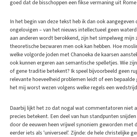
goed dat de bisschoppen een fikse vermaning uit Rome 
In het begin van deze tekst heb ik dan ook aangegeven 
ongelovigen – van het nieuws intellectueel geen waterdi
aan anderen wordt berokkend, zijn het simpelweg mijn z
theoretische bezwaren men ook kan hebben. Hoe moslim
welke volgorde joden met Chanoeka de kaarsen aanstek
ook kunnen ergeren aan semantische spelletjes. Wie zij
of gene traditie betekent? Ik speel bijvoorbeeld geen ru
relevante hoeveelheid problemen leidt of een bepaalde 
het mij worst wezen volgens welke regels een wedstrij
Daarbij lijkt het zo dat nogal wat commentatoren niet a
precies betekent. Een deel van hun standpunten snijden 
door de eeuwen heen vrijwel synoniem geworden met d
eerder iets als 'universeel'. Zijnde: de hele christelij