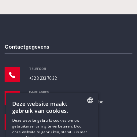
Contactgegevens
TELEFOON
+32 3 233 70 32
E-MAILADRES
secretariaat@humanistischverbond.be
Deze website maakt
gebruik van cookies.
BEZOEKADRES
ENGLISH
Deze website gebruikt cookies om uw
Pottenbrug 4
gebruikerservaring te verbeteren. Door
DUTCH
Antwerpen, 2000
onze website te gebruiken, stemt u in met