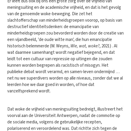
Er leeft dus ook bij ons een grote zorg over de vrijheid van
meningsuiting en de academische vrijheid, en dat is het gevolg
van de genoemde woke-beweging. Die zet het
slachtofferschap van minderheidsgroepen voorop, op basis van
destructief identiteitsdenken: de emancipatie van
minderheidsgroepen zou bevorderd worden door de creatie van
een vijandbeeld, 'de oude witte man', die hun emancipatie
historisch belemmerde (W. Weyns,
Wie, wat, woke?
, 2021) . Al
wat daarmee samenhangt wordt negatief bejegend, en dat
leidt tot een cultuur van repressie op uitingen die zouden
kunnen worden begrepen als racistisch of misogyn. Het
publieke debat wordt verarmd, en samen-leven ondermijnd …
net nu we superdivers worden op alle niveaus, zonder dat we al
leerden hoe we daar goed in worden, of hoe dat
vanzelfsprekend wordt.
Dat woke de vrijheid van meningsuiting bedreigt, illustreert het
voorval aan de Universiteit Antwerpen, nadat de commotie op
de sociale media, volgens de gebruikelijke recepten,
polariserend en veroordelend was. Dat richtte zich tegen de