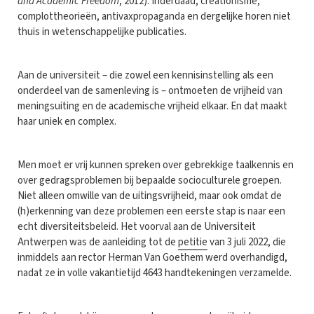
and Academic Freedom
, 2012). Inderdaad, creationisme,
complottheorieën, antivaxpropaganda en dergelijke horen niet
thuis in wetenschappelijke publicaties.
Aan de universiteit – die zowel een kennisinstelling als een
onderdeel van de samenleving is – ontmoeten de vrijheid van
meningsuiting en de academische vrijheid elkaar. En dat maakt
haar uniek en complex.
Men moet er vrij kunnen spreken over gebrekkige taalkennis en
over gedragsproblemen bij bepaalde socioculturele groepen.
Niet alleen omwille van de uitingsvrijheid, maar ook omdat de
(h)erkenning van deze problemen een eerste stap is naar een
echt diversiteitsbeleid. Het voorval aan de Universiteit
Antwerpen was de aanleiding tot de
petitie
van 3 juli 2022, die
inmiddels aan rector Herman Van Goethem werd overhandigd,
nadat ze in volle vakantietijd 4643 handtekeningen verzamelde.