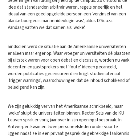
beperkingen van uitingsvrijheid op de campus. Zo ontstond de
idee dat standaarden arbitrair waren, regels oneerlijk en het
ideaal van een goed opgeleide persoon een 'verzinsel van een
blanke bourgeois mannenideologie was', aldus D'Souza.
Vandaag vatten we dat samen als 'woke'.
Sindsdien werd de situatie aan de Amerikaanse universiteiten
er alleen maar erger op. Waar vroeger universiteiten dé plaatsen
bij uitstek waren voor open debat en discussie, worden nu vaak
docenten en gastsprekers met 'foute' ideeën gecanceld,
worden publicaties gecensureerd en krijgt studiemateriaal
'trigger warnings', waarschuwingen dat de inhoud schokkend of
beledigend kan zijn.
We zijn gelukkkig ver van het Amerikaanse schrikbeeld, maar
'woke' sluipt de universiteiten binnen. Rector Sels van de KU
Leuven sprak er vorig jaar over in zijn openingstoespraak. In
Antwerpen kwamen twee personeelsleden onder vuur te
liggen nadat ze in een privaat gesprek de gebrekkige taalkennis