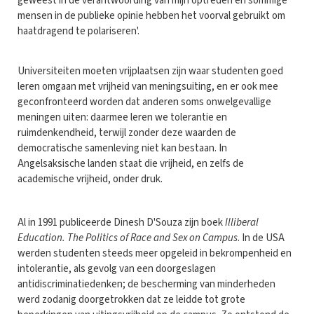
geweest in de verantwoording van mijn optreden en sommige
mensen in de publieke opinie hebben het voorval gebruikt om
haatdragend te polariseren'.
Universiteiten moeten vrijplaatsen zijn waar studenten goed
leren omgaan met vrijheid van meningsuiting, en er ook mee
geconfronteerd worden dat anderen soms onwelgevallige
meningen uiten: daarmee leren we tolerantie en
ruimdenkendheid, terwijl zonder deze waarden de
democratische samenleving niet kan bestaan. In
Angelsaksische landen staat die vrijheid, en zelfs de
academische vrijheid, onder druk.
Al in 1991 publiceerde Dinesh D'Souza zijn boek
Illiberal
Education. The Politics of Race and Sex on Campus
. In de USA
werden studenten steeds meer opgeleid in bekrompenheid en
intolerantie, als gevolg van een doorgeslagen
antidiscriminatiedenken; de bescherming van minderheden
werd zodanig doorgetrokken dat ze leidde tot grote