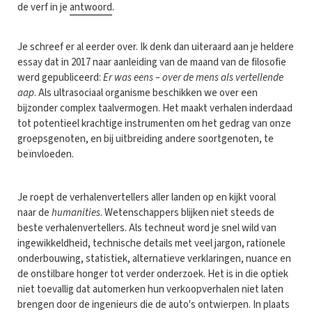
de verf in je
antwoord
.
Je schreef er al eerder over. Ik denk dan uiteraard aan je heldere
essay dat in 2017 naar aanleiding van de maand van de filosofie
werd gepubliceerd:
Er was eens – over de mens als vertellende
aap
. Als ultrasociaal organisme beschikken we over een
bijzonder complex taalvermogen. Het maakt verhalen inderdaad
tot potentieel krachtige instrumenten om het gedrag van onze
groepsgenoten, en bij uitbreiding andere soortgenoten, te
beïnvloeden.
Je roept de verhalenvertellers aller landen op en kijkt vooral
naar de
humanities
. Wetenschappers blijken niet steeds de
beste verhalenvertellers. Als techneut word je snel wild van
ingewikkeldheid, technische details met veel jargon, rationele
onderbouwing, statistiek, alternatieve verklaringen, nuance en
de onstilbare honger tot verder onderzoek. Het is in die optiek
niet toevallig dat automerken hun verkoopverhalen niet laten
brengen door de ingenieurs die de auto's ontwierpen. In plaats