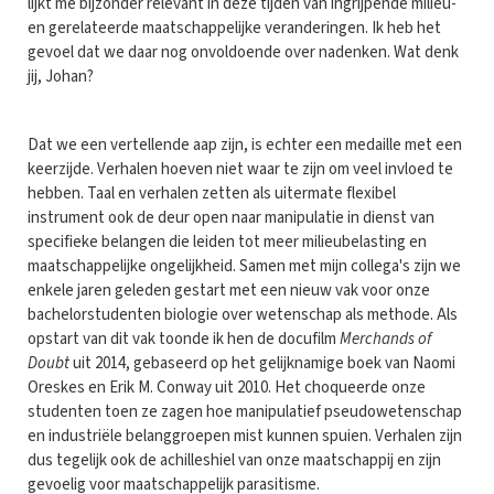
lijkt me bijzonder relevant in deze tijden van ingrijpende milieu-
en gerelateerde maatschappelijke veranderingen. Ik heb het
gevoel dat we daar nog onvoldoende over nadenken. Wat denk
jij, Johan?
Dat we een vertellende aap zijn, is echter een medaille met een
keerzijde. Verhalen hoeven niet waar te zijn om veel invloed te
hebben. Taal en verhalen zetten als uitermate flexibel
instrument ook de deur open naar manipulatie in dienst van
specifieke belangen die leiden tot meer milieubelasting en
maatschappelijke ongelijkheid. Samen met mijn collega's zijn we
enkele jaren geleden gestart met een nieuw vak voor onze
bachelorstudenten biologie over wetenschap als methode. Als
opstart van dit vak toonde ik hen de docufilm
Merchands of
Doubt
uit 2014, gebaseerd op het gelijknamige boek van Naomi
Oreskes en Erik M. Conway uit 2010. Het choqueerde onze
studenten toen ze zagen hoe manipulatief pseudowetenschap
en industriële belanggroepen mist kunnen spuien. Verhalen zijn
dus tegelijk ook de achilleshiel van onze maatschappij en zijn
gevoelig voor maatschappelijk parasitisme.