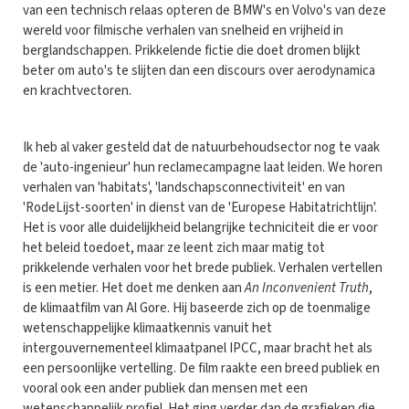
van een technisch relaas opteren de BMW's en Volvo's van deze
wereld voor filmische verhalen van snelheid en vrijheid in
berglandschappen. Prikkelende fictie die doet dromen blijkt
beter om auto's te slijten dan een discours over aerodynamica
en krachtvectoren.
Ik heb al vaker gesteld dat de natuurbehoudsector nog te vaak
de 'auto-ingenieur' hun reclamecampagne laat leiden. We horen
verhalen van 'habitats', 'landschapsconnectiviteit' en van
'RodeLijst-soorten' in dienst van de 'Europese Habitatrichtlijn'.
Het is voor alle duidelijkheid belangrijke techniciteit die er voor
het beleid toedoet, maar ze leent zich maar matig tot
prikkelende verhalen voor het brede publiek. Verhalen vertellen
is een metier. Het doet me denken aan
An Inconvenient Truth
,
de klimaatfilm van Al Gore. Hij baseerde zich op de toenmalige
wetenschappelijke klimaatkennis vanuit het
intergouvernementeel klimaatpanel IPCC, maar bracht het als
een persoonlijke vertelling. De film raakte een breed publiek en
vooral ook een ander publiek dan mensen met een
wetenschappelijk profiel. Het ging verder dan de grafieken die