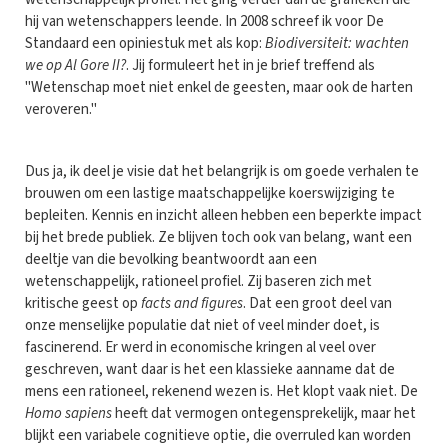
hij van wetenschappers leende. In 2008 schreef ik voor De
Standaard een opiniestuk met als kop:
Biodiversiteit: wachten
we op Al Gore II?
. Jij formuleert het in je brief treffend als
"Wetenschap moet niet enkel de geesten, maar ook de harten
veroveren."
Dus ja, ik deel je visie dat het belangrijk is om goede verhalen te
brouwen om een lastige maatschappelijke koerswijziging te
bepleiten. Kennis en inzicht alleen hebben een beperkte impact
bij het brede publiek. Ze blijven toch ook van belang, want een
deeltje van die bevolking beantwoordt aan een
wetenschappelijk, rationeel profiel. Zij baseren zich met
kritische geest op
facts and figures
. Dat een groot deel van
onze menselijke populatie dat niet of veel minder doet, is
fascinerend. Er werd in economische kringen al veel over
geschreven, want daar is het een klassieke aanname dat de
mens een rationeel, rekenend wezen is. Het klopt vaak niet. De
Homo sapiens
heeft dat vermogen ontegensprekelijk, maar het
blijkt een variabele cognitieve optie, die overruled kan worden