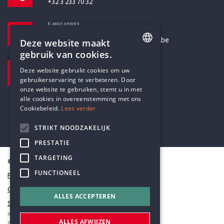
+32 3 233 70 32
E-MAILADRES
secretariaat@humanistischverbond.be
Deze website maakt
gebruik van cookies.
BEZOEKADRES
ENGLISH
Deze website gebruikt cookies om uw
Pottenbrug 4
gebruikerservaring te verbeteren. Door
DUTCH
Antwerpen, 2000
onze website te gebruiken, stemt u in met
alle cookies in overeenstemming met ons
Cookiebeleid.
Lees verder
STRIKT NOODZAKELIJK
PRESTATIE
TARGETING
© Humanistisch Verbond 2026
FUNCTIONEEL
Privacy
Cookiestatement
ALLES ACCEPTEREN
Sitemap
#codedwithlove by
Codelines
ALLES AFWIJZEN
webapplicaties
,
mobiele apps
&
maatwerk websites