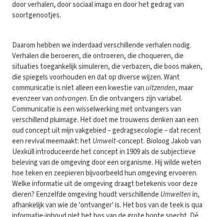
door verhalen, door sociaal imago en door het gedrag van
soortgenootjes.
Daarom hebben we inderdaad verschillende verhalen nodig.
Verhalen die beroeren, die ontroeren, die choqueren, die
situaties toegankelijk simuleren, die verbazen, die boos maken,
die spiegels voorhouden en dat op diverse wijzen. Want
communicatie is niet alleen een kwestie van
uitzenden
, maar
evenzeer van
ontvangen
. En die ontvangers zijn variabel.
Communicatie is een wisselwerking met ontvangers van
verschillend pluimage. Het doet me trouwens denken aan een
oud concept uit mijn vakgebied – gedragsecologie – dat recent
een revival meemaakt: het
Umwelt
-concept. Bioloog Jakob van
Uexküll introduceerde het concept in 1909 als de subjectieve
beleving van de omgeving door een organisme. Hij wilde weten
hoe teken en zeepieren bijvoorbeeld hun omgeving ervoeren.
Welke informatie uit de omgeving draagt betekenis voor deze
dieren? Eenzelfde omgeving houdt verschillende
Umwelten
in,
afhankelijk van wie de 'ontvanger' is. Het bos van de teek is qua
informatie-inhoud niet het bos van de grote bonte specht. Dé