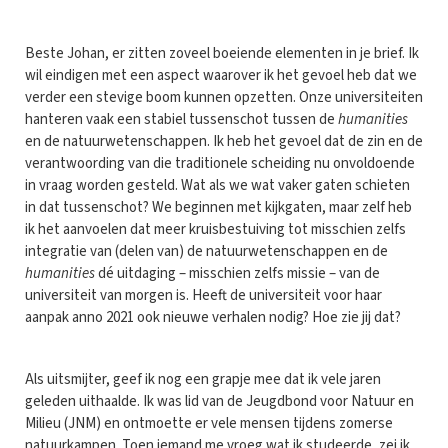
Beste Johan, er zitten zoveel boeiende elementen in je brief. Ik
wil eindigen met een aspect waarover ik het gevoel heb dat we
verder een stevige boom kunnen opzetten. Onze universiteiten
hanteren vaak een stabiel tussenschot tussen de
humanities
en de natuurwetenschappen. Ik heb het gevoel dat de zin en de
verantwoording van die traditionele scheiding nu onvoldoende
in vraag worden gesteld. Wat als we wat vaker gaten schieten
in dat tussenschot? We beginnen met kijkgaten, maar zelf heb
ik het aanvoelen dat meer kruisbestuiving tot misschien zelfs
integratie van (delen van) de natuurwetenschappen en de
humanities
dé uitdaging – misschien zelfs missie – van de
universiteit van morgen is. Heeft de universiteit voor haar
aanpak anno 2021 ook nieuwe verhalen nodig? Hoe zie jij dat?
Als uitsmijter, geef ik nog een grapje mee dat ik vele jaren
geleden uithaalde. Ik was lid van de Jeugdbond voor Natuur en
Milieu (JNM) en ontmoette er vele mensen tijdens zomerse
natuurkampen. Toen iemand me vroeg wat ik studeerde, zei ik